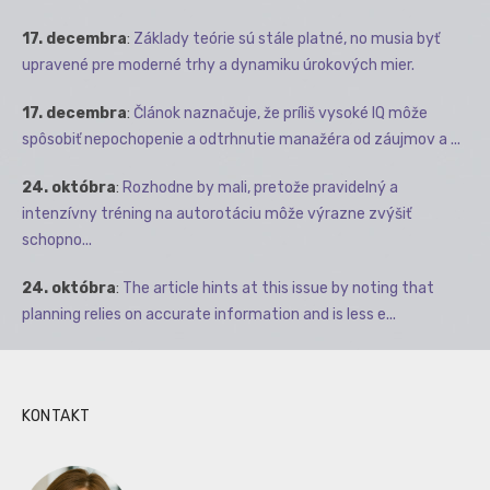
17. decembra
:
Základy teórie sú stále platné, no musia byť
upravené pre moderné trhy a dynamiku úrokových mier.
17. decembra
:
Článok naznačuje, že príliš vysoké IQ môže
spôsobiť nepochopenie a odtrhnutie manažéra od záujmov a ...
24. októbra
:
Rozhodne by mali, pretože pravidelný a
intenzívny tréning na autorotáciu môže výrazne zvýšiť
schopno...
24. októbra
:
The article hints at this issue by noting that
planning relies on accurate information and is less e...
KONTAKT