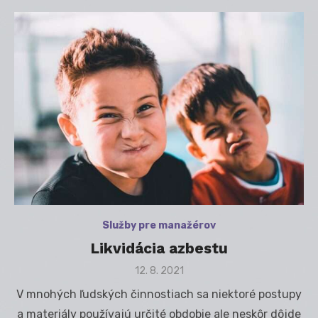
Služby pre manažérov
Likvidácia azbestu
Posted
12. 8. 2021
on
V mnohých ľudských činnostiach sa niektoré postupy
a materiály používajú určité obdobie ale neskôr dôjde