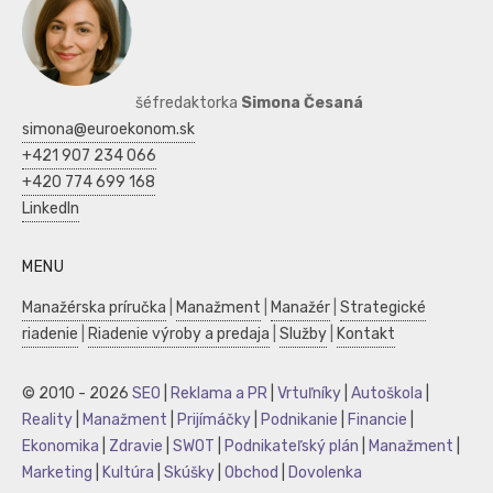
šéfredaktorka
Simona Česaná
simona@euroekonom.sk
+421 907 234 066
+420 774 699 168
LinkedIn
MENU
Manažérska príručka
|
Manažment
|
Manažér
|
Strategické
riadenie
|
Riadenie výroby a predaja
|
Služby
|
Kontakt
© 2010 - 2026
SEO
|
Reklama a PR
|
Vrtuľníky
|
Autoškola
|
Reality
|
Manažment
|
Prijímáčky
|
Podnikanie
|
Financie
|
Ekonomika
|
Zdravie
|
SWOT
|
Podnikateľský plán
|
Manažment
|
Marketing
|
Kultúra
|
Skúšky
|
Obchod
|
Dovolenka