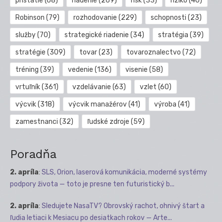
pristátie
(68)
riadenie
(269)
risk
(33)
riziko
(40)
Robinson
(79)
rozhodovanie
(229)
schopnosti
(23)
služby
(70)
strategické riadenie
(34)
stratégia
(39)
stratégie
(309)
tovar
(23)
tovaroznalectvo
(72)
tréning
(39)
vedenie
(136)
visenie
(58)
vrtuľník
(361)
vzdelávanie
(63)
vzlet
(60)
výcvik
(318)
výcvik manažérov
(41)
výroba
(41)
zamestnanci
(32)
ľudské zdroje
(59)
Poradňa
2. apríla
:
SLS, Orion, laserová komunikácia, moderné systémy
podpory života — toto je presne ten futuristický b...
2. apríla
:
Sledujete NasaTV? Obrovský rachot, ohnivý štart a
ľudia letiaci k Mesiacu po desiatkach rokov — Arte...