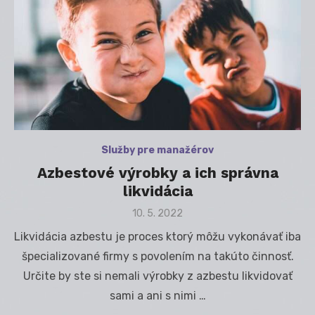
Služby pre manažérov
Azbestové výrobky a ich správna
likvidácia
Posted
10. 5. 2022
on
Likvidácia azbestu je proces ktorý môžu vykonávať iba
špecializované firmy s povolením na takúto činnosť.
Určite by ste si nemali výrobky z azbestu likvidovať
sami a ani s nimi …