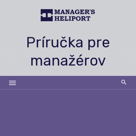
Skip
to
content
Príručka pre
manažérov