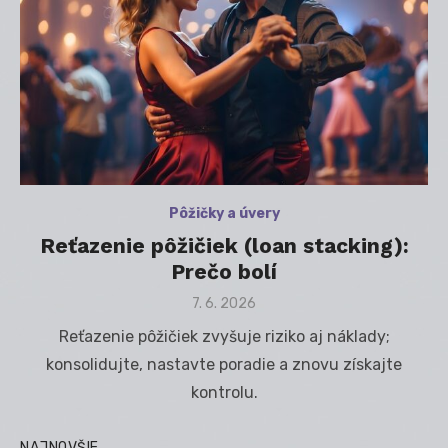
Pôžičky a úvery
Reťazenie pôžičiek (loan stacking):
Prečo bolí
Posted
7. 6. 2026
on
Reťazenie pôžičiek zvyšuje riziko aj náklady;
konsolidujte, nastavte poradie a znovu získajte
kontrolu.
NAJNOVŠIE