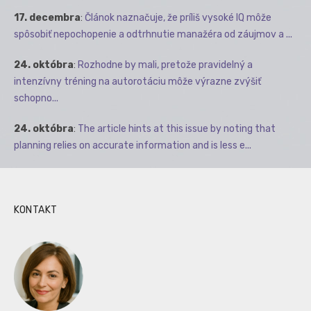
17. decembra
:
Článok naznačuje, že príliš vysoké IQ môže
spôsobiť nepochopenie a odtrhnutie manažéra od záujmov a ...
24. októbra
:
Rozhodne by mali, pretože pravidelný a
intenzívny tréning na autorotáciu môže výrazne zvýšiť
schopno...
24. októbra
:
The article hints at this issue by noting that
planning relies on accurate information and is less e...
KONTAKT