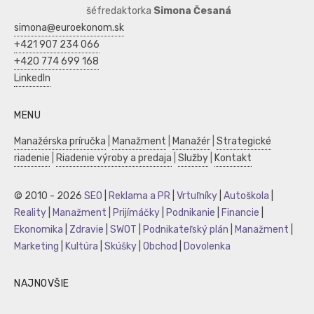
šéfredaktorka
Simona Česaná
simona@euroekonom.sk
+421 907 234 066
+420 774 699 168
LinkedIn
MENU
Manažérska príručka
|
Manažment
|
Manažér
|
Strategické
riadenie
|
Riadenie výroby a predaja
|
Služby
|
Kontakt
© 2010 - 2026
SEO
|
Reklama a PR
|
Vrtuľníky
|
Autoškola
|
Reality
|
Manažment
|
Prijímáčky
|
Podnikanie
|
Financie
|
Ekonomika
|
Zdravie
|
SWOT
|
Podnikateľský plán
|
Manažment
|
Marketing
|
Kultúra
|
Skúšky
|
Obchod
|
Dovolenka
NAJNOVŠIE