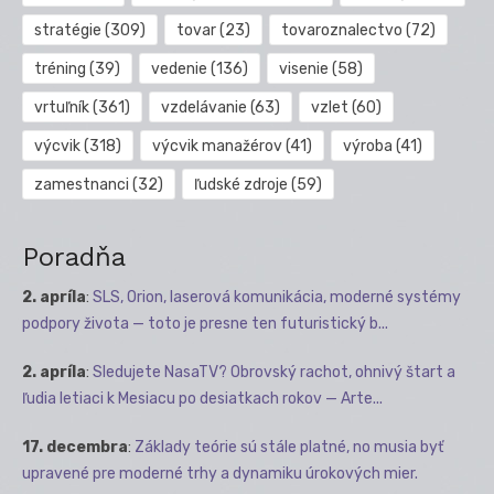
stratégie
(309)
tovar
(23)
tovaroznalectvo
(72)
tréning
(39)
vedenie
(136)
visenie
(58)
vrtuľník
(361)
vzdelávanie
(63)
vzlet
(60)
výcvik
(318)
výcvik manažérov
(41)
výroba
(41)
zamestnanci
(32)
ľudské zdroje
(59)
Poradňa
2. apríla
:
SLS, Orion, laserová komunikácia, moderné systémy
podpory života — toto je presne ten futuristický b...
2. apríla
:
Sledujete NasaTV? Obrovský rachot, ohnivý štart a
ľudia letiaci k Mesiacu po desiatkach rokov — Arte...
17. decembra
:
Základy teórie sú stále platné, no musia byť
upravené pre moderné trhy a dynamiku úrokových mier.