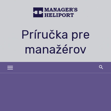
Skip
to
content
Príručka pre
manažérov