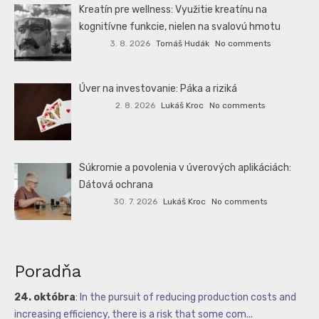
Kreatín pre wellness: Využitie kreatínu na
kognitívne funkcie, nielen na svalovú hmotu
3. 8. 2026
Tomáš Hudák
No comments
Úver na investovanie: Páka a riziká
2. 8. 2026
Lukáš Kroc
No comments
Súkromie a povolenia v úverových aplikáciách:
Dátová ochrana
30. 7. 2026
Lukáš Kroc
No comments
Poradňa
24. októbra
:
In the pursuit of reducing production costs and
increasing efficiency, there is a risk that some com...