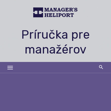
Skip
to
content
Príručka pre
manažérov