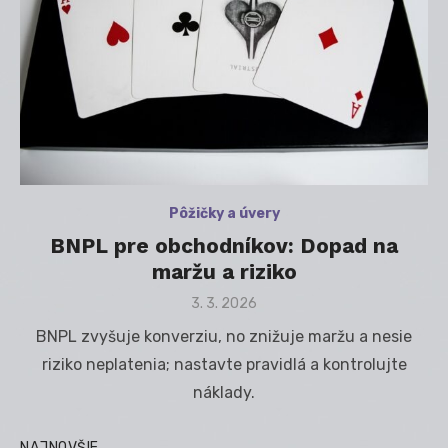
Pôžičky a úvery
BNPL pre obchodníkov: Dopad na
maržu a riziko
Posted
3. 3. 2026
on
BNPL zvyšuje konverziu, no znižuje maržu a nesie
riziko neplatenia; nastavte pravidlá a kontrolujte
náklady.
NAJNOVŠIE