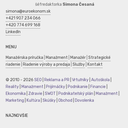
šéfredaktorka
Simona Česaná
simona@euroekonom.sk
+421 907 234 066
+420 774 699 168
LinkedIn
MENU
Manažérska príručka
|
Manažment
|
Manažér
|
Strategické
riadenie
|
Riadenie výroby a predaja
|
Služby
|
Kontakt
© 2010 - 2026
SEO
|
Reklama a PR
|
Vrtuľníky
|
Autoškola
|
Reality
|
Manažment
|
Prijímáčky
|
Podnikanie
|
Financie
|
Ekonomika
|
Zdravie
|
SWOT
|
Podnikateľský plán
|
Manažment
|
Marketing
|
Kultúra
|
Skúšky
|
Obchod
|
Dovolenka
NAJNOVŠIE