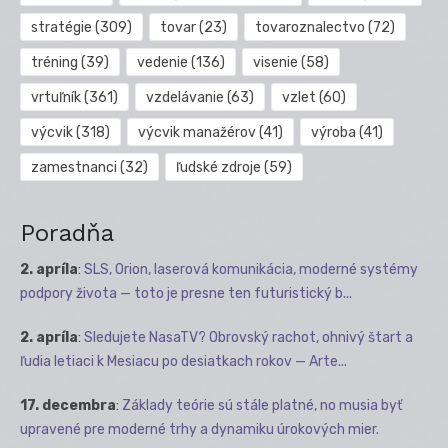
stratégie
(309)
tovar
(23)
tovaroznalectvo
(72)
tréning
(39)
vedenie
(136)
visenie
(58)
vrtuľník
(361)
vzdelávanie
(63)
vzlet
(60)
výcvik
(318)
výcvik manažérov
(41)
výroba
(41)
zamestnanci
(32)
ľudské zdroje
(59)
Poradňa
2. apríla
:
SLS, Orion, laserová komunikácia, moderné systémy
podpory života — toto je presne ten futuristický b...
2. apríla
:
Sledujete NasaTV? Obrovský rachot, ohnivý štart a
ľudia letiaci k Mesiacu po desiatkach rokov — Arte...
17. decembra
:
Základy teórie sú stále platné, no musia byť
upravené pre moderné trhy a dynamiku úrokových mier.