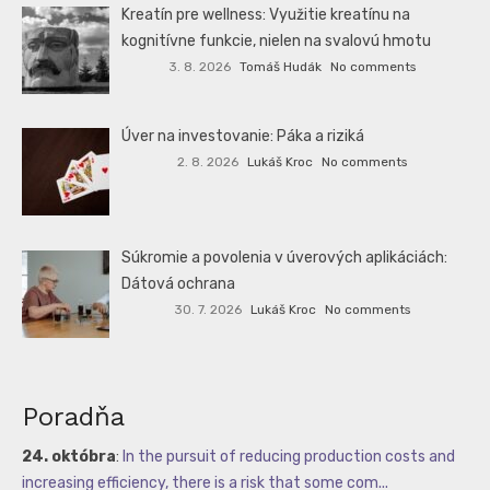
Kreatín pre wellness: Využitie kreatínu na
kognitívne funkcie, nielen na svalovú hmotu
3. 8. 2026
Tomáš Hudák
No comments
Úver na investovanie: Páka a riziká
2. 8. 2026
Lukáš Kroc
No comments
Súkromie a povolenia v úverových aplikáciách:
Dátová ochrana
30. 7. 2026
Lukáš Kroc
No comments
Poradňa
24. októbra
:
In the pursuit of reducing production costs and
increasing efficiency, there is a risk that some com...