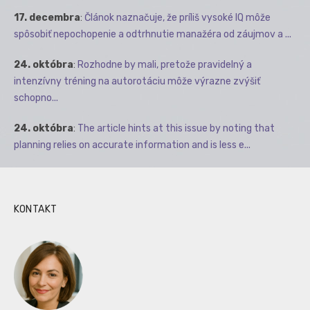
17. decembra
:
Článok naznačuje, že príliš vysoké IQ môže
spôsobiť nepochopenie a odtrhnutie manažéra od záujmov a ...
24. októbra
:
Rozhodne by mali, pretože pravidelný a
intenzívny tréning na autorotáciu môže výrazne zvýšiť
schopno...
24. októbra
:
The article hints at this issue by noting that
planning relies on accurate information and is less e...
KONTAKT