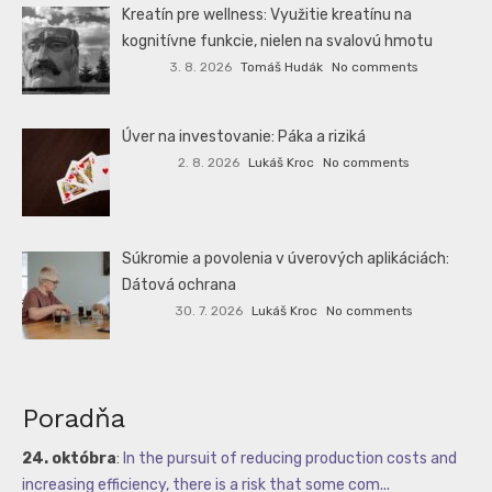
Kreatín pre wellness: Využitie kreatínu na
kognitívne funkcie, nielen na svalovú hmotu
3. 8. 2026
Tomáš Hudák
No comments
Úver na investovanie: Páka a riziká
2. 8. 2026
Lukáš Kroc
No comments
Súkromie a povolenia v úverových aplikáciách:
Dátová ochrana
30. 7. 2026
Lukáš Kroc
No comments
Poradňa
24. októbra
:
In the pursuit of reducing production costs and
increasing efficiency, there is a risk that some com...