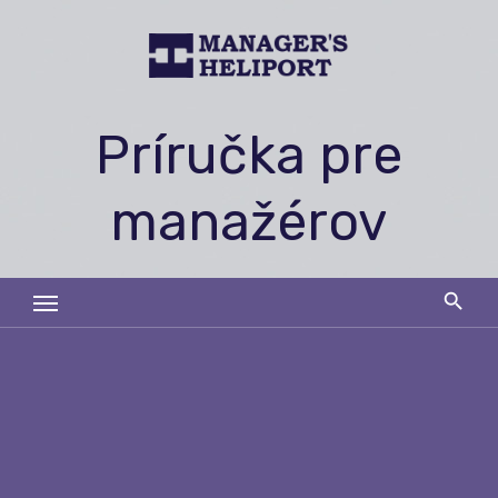
Skip
to
content
Príručka pre
manažérov