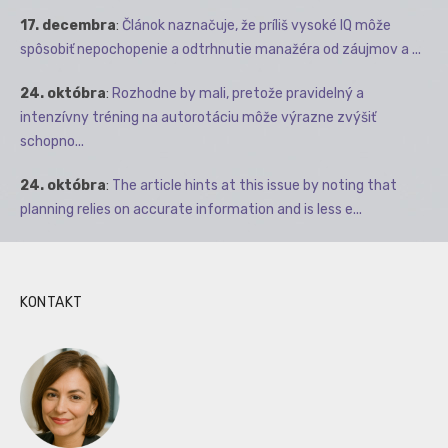
17. decembra
:
Článok naznačuje, že príliš vysoké IQ môže
spôsobiť nepochopenie a odtrhnutie manažéra od záujmov a ...
24. októbra
:
Rozhodne by mali, pretože pravidelný a
intenzívny tréning na autorotáciu môže výrazne zvýšiť
schopno...
24. októbra
:
The article hints at this issue by noting that
planning relies on accurate information and is less e...
KONTAKT