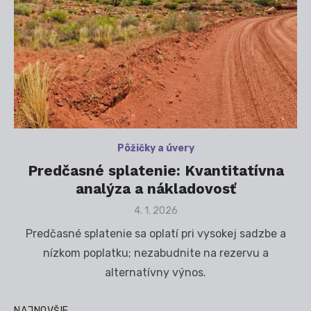
Pôžičky a úvery
Predčasné splatenie: Kvantitatívna
analýza a nákladovosť
Posted
4. 1. 2026
on
Predčasné splatenie sa oplatí pri vysokej sadzbe a
nízkom poplatku; nezabudnite na rezervu a
alternatívny výnos.
NAJNOVŠIE