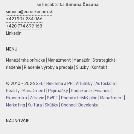
šéfredaktorka
Simona Česaná
simona@euroekonom.sk
+421 907 234 066
+420 774 699 168
LinkedIn
MENU
Manažérska príručka
|
Manažment
|
Manažér
|
Strategické
riadenie
|
Riadenie výroby a predaja
|
Služby
|
Kontakt
© 2010 - 2026
SEO
|
Reklama a PR
|
Vrtuľníky
|
Autoškola
|
Reality
|
Manažment
|
Prijímáčky
|
Podnikanie
|
Financie
|
Ekonomika
|
Zdravie
|
SWOT
|
Podnikateľský plán
|
Manažment
|
Marketing
|
Kultúra
|
Skúšky
|
Obchod
|
Dovolenka
NAJNOVŠIE