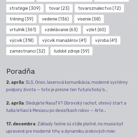
stratégie
(309)
tovar
(23)
tovaroznalectvo
(72)
tréning
(39)
vedenie
(136)
visenie
(58)
vrtuľník
(361)
vzdelávanie
(63)
vzlet
(60)
výcvik
(318)
výcvik manažérov
(41)
výroba
(41)
zamestnanci
(32)
ľudské zdroje
(59)
Poradňa
2. apríla
:
SLS, Orion, laserová komunikácia, moderné systémy
podpory života — toto je presne ten futuristický b...
2. apríla
:
Sledujete NasaTV? Obrovský rachot, ohnivý štart a
ľudia letiaci k Mesiacu po desiatkach rokov — Arte...
17. decembra
:
Základy teórie sú stále platné, no musia byť
upravené pre moderné trhy a dynamiku úrokových mier.