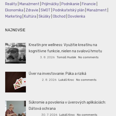
Reality
|
Manažment
|
Prijímáčky
|
Podnikanie
|
Financie
|
Ekonomika
|
Zdravie
|
SWOT
|
Podnikateľský plán
|
Manažment
|
Marketing
|
Kultúra
|
Skúšky
|
Obchod
|
Dovolenka
NAJNOVŠIE
Kreatín pre wellness: Využitie kreatínu na
kognitívne funkcie, nielen na svalovú hmotu
3. 8. 2026
Tomáš Hudák
No comments
Úver na investovanie: Páka a riziká
2. 8. 2026
Lukáš Kroc
No comments
Súkromie a povolenia v úverových aplikáciách:
Dátová ochrana
30. 7. 2026
Lukáš Kroc
No comments