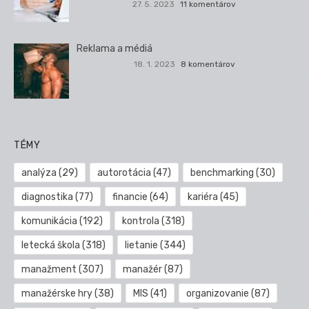
27. 5. 2023
11 komentárov
Reklama a médiá
18. 1. 2023
8 komentárov
TÉMY
analýza
(29)
autorotácia
(47)
benchmarking
(30)
diagnostika
(77)
financie
(64)
kariéra
(45)
komunikácia
(192)
kontrola
(318)
letecká škola
(318)
lietanie
(344)
manažment
(307)
manažér
(87)
manažérske hry
(38)
MIS
(41)
organizovanie
(87)