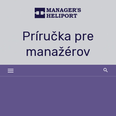
Skip
to
content
Príručka pre
manažérov