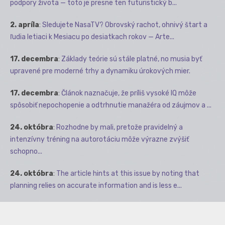
podpory života — toto je presne ten futuristický b...
2. apríla
:
Sledujete NasaTV? Obrovský rachot, ohnivý štart a
ľudia letiaci k Mesiacu po desiatkach rokov — Arte...
17. decembra
:
Základy teórie sú stále platné, no musia byť
upravené pre moderné trhy a dynamiku úrokových mier.
17. decembra
:
Článok naznačuje, že príliš vysoké IQ môže
spôsobiť nepochopenie a odtrhnutie manažéra od záujmov a ...
24. októbra
:
Rozhodne by mali, pretože pravidelný a
intenzívny tréning na autorotáciu môže výrazne zvýšiť
schopno...
24. októbra
:
The article hints at this issue by noting that
planning relies on accurate information and is less e...