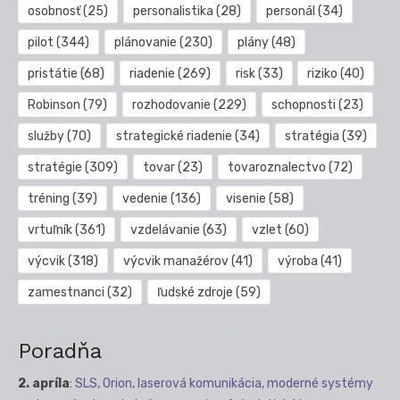
osobnosť
(25)
personalistika
(28)
personál
(34)
pilot
(344)
plánovanie
(230)
plány
(48)
pristátie
(68)
riadenie
(269)
risk
(33)
riziko
(40)
Robinson
(79)
rozhodovanie
(229)
schopnosti
(23)
služby
(70)
strategické riadenie
(34)
stratégia
(39)
stratégie
(309)
tovar
(23)
tovaroznalectvo
(72)
tréning
(39)
vedenie
(136)
visenie
(58)
vrtuľník
(361)
vzdelávanie
(63)
vzlet
(60)
výcvik
(318)
výcvik manažérov
(41)
výroba
(41)
zamestnanci
(32)
ľudské zdroje
(59)
Poradňa
2. apríla
:
SLS, Orion, laserová komunikácia, moderné systémy