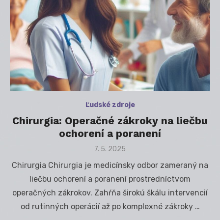
Ľudské zdroje
Chirurgia: Operačné zákroky na liečbu
ochorení a poranení
Posted
7. 5. 2025
on
Chirurgia Chirurgia je medicínsky odbor zameraný na
liečbu ochorení a poranení prostredníctvom
operačných zákrokov. Zahŕňa širokú škálu intervencií
od rutinných operácií až po komplexné zákroky …