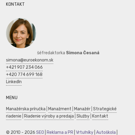
KONTAKT
šéfredaktorka
Simona Česaná
simona@euroekonom.sk
+421 907 234 066
+420 774 699 168
LinkedIn
MENU
Manažérska príručka
|
Manažment
|
Manažér
|
Strategické
riadenie
|
Riadenie výroby a predaja
|
Služby
|
Kontakt
© 2010 - 2026
SEO
|
Reklama a PR
|
Vrtuľníky
|
Autoškola
|