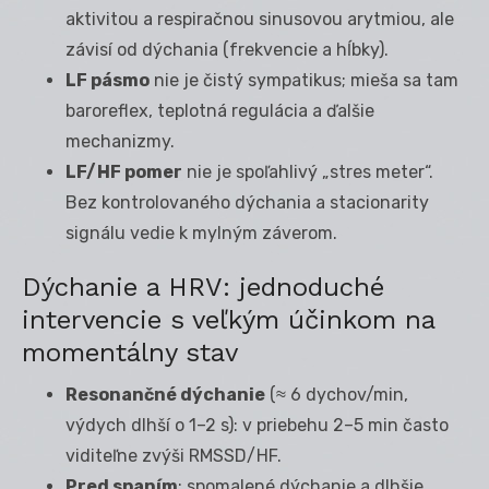
aktivitou a respiračnou sinusovou arytmiou, ale
závisí od dýchania (frekvencie a hĺbky).
LF pásmo
nie je čistý sympatikus; mieša sa tam
baroreflex, teplotná regulácia a ďalšie
mechanizmy.
LF/HF pomer
nie je spoľahlivý „stres meter“.
Bez kontrolovaného dýchania a stacionarity
signálu vedie k mylným záverom.
Dýchanie a HRV: jednoduché
intervencie s veľkým účinkom na
momentálny stav
Resonančné dýchanie
(≈ 6 dychov/min,
výdych dlhší o 1–2 s): v priebehu 2–5 min často
viditeľne zvýši RMSSD/HF.
Pred spaním
: spomalené dýchanie a dlhšie