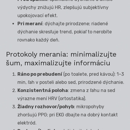
výdychy znižujú HR, zlepšujú subjektívny
upokojovací efekt.
Pri meraní
: dýchajte prirodzene; riadené
dýchanie skresľuje trend, pokiaľ to nerobíte
rovnako každý deň.
Protokoly merania: minimalizujte
šum, maximalizujte informáciu
Ráno po prebudení
(po toalete, pred kávou): 1–3
min, ľah v posteli alebo sed, prirodzené dýchanie.
Konzistentná poloha
: zmena z ľahu na sed
výrazne mení HRV (ortostatika).
Žiadny rozhovor/pohyb
: mikropohyby
zhoršujú PPG; pri EKG dbajte na dobrý kontakt
elektród.