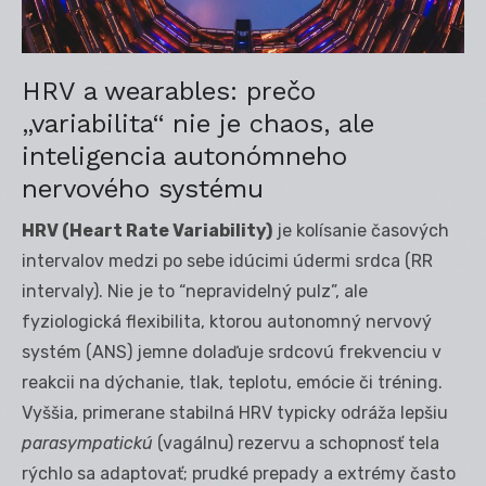
HRV a wearables: prečo
„variabilita“ nie je chaos, ale
inteligencia autonómneho
nervového systému
HRV (Heart Rate Variability)
je kolísanie časových
intervalov medzi po sebe idúcimi údermi srdca (RR
intervaly). Nie je to “nepravidelný pulz”, ale
fyziologická flexibilita, ktorou autonomný nervový
systém (ANS) jemne dolaďuje srdcovú frekvenciu v
reakcii na dýchanie, tlak, teplotu, emócie či tréning.
Vyššia, primerane stabilná HRV typicky odráža lepšiu
parasympatickú
(vagálnu) rezervu a schopnosť tela
rýchlo sa adaptovať; prudké prepady a extrémy často