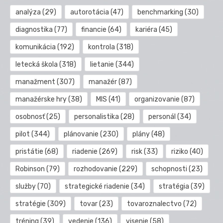
analýza
(29)
autorotácia
(47)
benchmarking
(30)
diagnostika
(77)
financie
(64)
kariéra
(45)
komunikácia
(192)
kontrola
(318)
letecká škola
(318)
lietanie
(344)
manažment
(307)
manažér
(87)
manažérske hry
(38)
MIS
(41)
organizovanie
(87)
osobnosť
(25)
personalistika
(28)
personál
(34)
pilot
(344)
plánovanie
(230)
plány
(48)
pristátie
(68)
riadenie
(269)
risk
(33)
riziko
(40)
Robinson
(79)
rozhodovanie
(229)
schopnosti
(23)
služby
(70)
strategické riadenie
(34)
stratégia
(39)
stratégie
(309)
tovar
(23)
tovaroznalectvo
(72)
tréning
(39)
vedenie
(136)
visenie
(58)