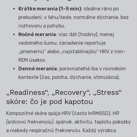
Krátke merania (1–5 min)
: ideálne ráno po
prebudení, v ľahu/sede, normálne dýchanie, bez
rozhovoru a pohybu.
Nočné merania
: viac dát (hodiny), menej
vedomého šumu; zariadenie reportuje
„priemernú“ alebo „najstabilnejšiu“ HRV z non-
REM úsekov.
Denné merania
: porovnateľné iba v
rovnakom
kontexte
(čas, poloha, dýchanie, stimulácia).
„Readiness“, „Recovery“, „Stress“
skóre: čo je pod kapotou
Kompozitné skóre spája HRV (často lnRMSSD),
HR
(srdcovú frekvenciu)
, spánok, aktivitu, teplotu pokožky
a niekedy respiračnú frekvenciu. Každý výrobca