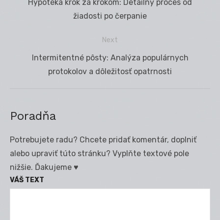
Previous
Hypotéka krok za krokom: Detailný proces od
v
post:
žiadosti po čerpanie
článku
Next
Next
Intermitentné pôsty: Analýza populárnych
post:
protokolov a dôležitosť opatrnosti
Poradňa
Potrebujete radu? Chcete pridať komentár, doplniť
alebo upraviť túto stránku? Vyplňte textové pole
nižšie. Ďakujeme ♥
VÁŠ TEXT