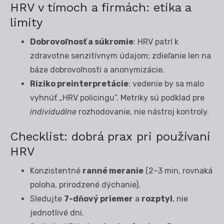
HRV v tímoch a firmách: etika a
limity
Dobrovoľnosť a súkromie
: HRV patrí k
zdravotne senzitívnym údajom; zdieľanie len na
báze dobrovoľnosti a anonymizácie.
Riziko preinterpretácie
: vedenie by sa malo
vyhnúť „HRV policingu“. Metriky sú podklad pre
individuálne
rozhodovanie, nie nástroj kontroly.
Checklist: dobrá prax pri používaní
HRV
Konzistentné
ranné meranie
(2–3 min, rovnaká
poloha, prirodzené dýchanie).
Sledujte
7-dňový priemer
a
rozptyl
, nie
jednotlivé dni.