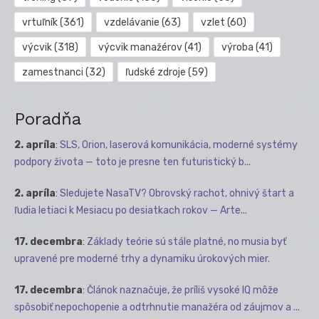
vrtuľník
(361)
vzdelávanie
(63)
vzlet
(60)
výcvik
(318)
výcvik manažérov
(41)
výroba
(41)
zamestnanci
(32)
ľudské zdroje
(59)
Poradňa
2. apríla
:
SLS, Orion, laserová komunikácia, moderné systémy
podpory života — toto je presne ten futuristický b...
2. apríla
:
Sledujete NasaTV? Obrovský rachot, ohnivý štart a
ľudia letiaci k Mesiacu po desiatkach rokov — Arte...
17. decembra
:
Základy teórie sú stále platné, no musia byť
upravené pre moderné trhy a dynamiku úrokových mier.
17. decembra
:
Článok naznačuje, že príliš vysoké IQ môže
spôsobiť nepochopenie a odtrhnutie manažéra od záujmov a ...