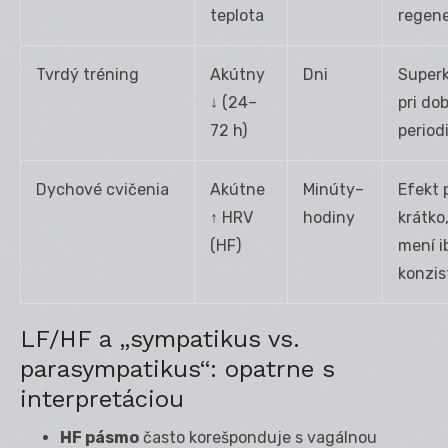
teplota
regene
Tvrdý tréning
Akútny
Dni
Super
↓ (24–
pri dob
72 h)
period
Dychové cvičenia
Akútne
Minúty–
Efekt 
↑ HRV
hodiny
krátko
(HF)
mení i
konzis
LF/HF a „sympatikus vs.
parasympatikus“: opatrne s
interpretáciou
HF pásmo
často korešponduje s vagálnou