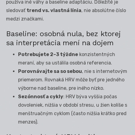
používa iné váhy a baseline adaptáciu. Dôležité je
sledovať
trend vs. vlastná línia
, nie absolútne číslo
medzi značkami.
Baseline: osobná nula, bez ktorej
sa interpretácia mení na dojem
Potrebujete 2–3 týždne
konzistentných
meraní, aby sa ustálila osobná referencia.
Porovnávajte sa so sebou
, nie s internetovým
priemerom. Rovnaká HRV môže byť pre jedného
výborne nad baseline, pre iného nízko.
Sezónnosť a cykly
: HRV býva vyššia počas
dovoleniek, nižšia v období stresu, u žien kolíše s
menštruačným cyklom (často nižšia krátko pred
menzes).