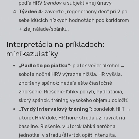
podľa HRV
trendov
a subjektívnej únavy.
Týždeň 4
: zaveďte „regeneračný deň“ pri 2 po
sebe idúcich nízkych hodnotách pod koridorom
+ zlej nálade/spánku.
Interpretácia na príkladoch:
minikazuistiky
„Padlo to po piatku“
: piatok večer alkohol →
sobota nočná HRV výrazne nižšia, HR vyššia,
zhoršený spánok; nedeľa ešte čiastočné
zhoršenie. Riešenie: ľahký pohyb, hydratácia,
skorý spánok, tréning vysokého objemu odložiť.
„Tvrdý intervalový tréning“
: pondelok HIIT →
utorok HRV dole, HR hore; streda už návrat na
baseline. Riešenie: v utorok ľahká aeróbna
jednotka, v stredu/štvrtok opäť intenzita.