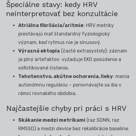
Špeciálne stavy: kedy HRV
neinterpretovať bez konzultácie
Atriálna fibrilácia/aritmie
: HRV metriky
prestávajú mať štandardný fyziologický
význam, keď rytmus nie je sínusový.
Výrazná ektopia
(časté extrasystoly): záznam
je plný artefaktov; vyžaduje EKG posúdenie a
sofistikované čistenie.
Tehotenstvo, akútne ochorenia, lieky
: menia
autonómnu reguláciu – porovnávajte sa iba v
rámci rovnakého obdobia.
Najčastejšie chyby pri práci s HRV
Skákanie medzi metrikami
(raz SDNN, raz
RMSSD) a medzi
device
bez rekalibrácie baseline.