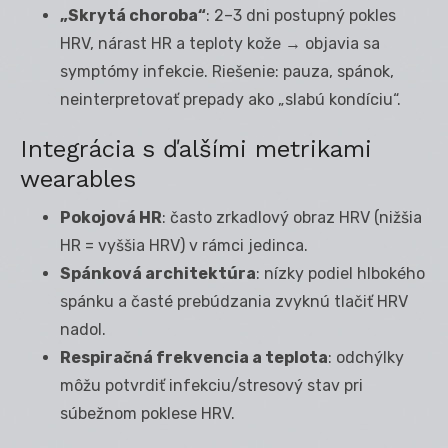
„Skrytá choroba“
: 2–3 dni postupný pokles
HRV, nárast HR a teploty kože → objavia sa
symptómy infekcie. Riešenie: pauza, spánok,
neinterpretovať prepady ako „slabú kondíciu“.
Integrácia s ďalšími metrikami
wearables
Pokojová HR
: často zrkadlový obraz HRV (nižšia
HR = vyššia HRV) v rámci jedinca.
Spánková architektúra
: nízky podiel hlbokého
spánku a časté prebúdzania zvyknú tlačiť HRV
nadol.
Respiračná frekvencia a teplota
: odchýlky
môžu potvrdiť infekciu/stresový stav pri
súbežnom poklese HRV.