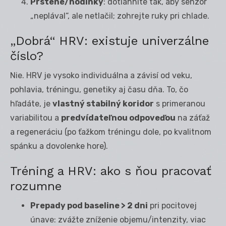
Prstene/hodinky
: dotiahnite tak, aby senzor
„neplával“, ale netlačil; zohrejte ruky pri chlade.
„Dobrá“ HRV: existuje univerzálne
číslo?
Nie. HRV je vysoko individuálna a závisí od veku,
pohlavia, tréningu, genetiky aj času dňa. To, čo
hľadáte, je
vlastný stabilný koridor
s primeranou
variabilitou a
predvídateľnou odpoveďou
na záťaž
a regeneráciu (po ťažkom tréningu dole, po kvalitnom
spánku a dovolenke hore).
Tréning a HRV: ako s ňou pracovať
rozumne
Prepady pod baseline > 2 dni
pri pocitovej
únave: zvážte zníženie objemu/intenzity, viac