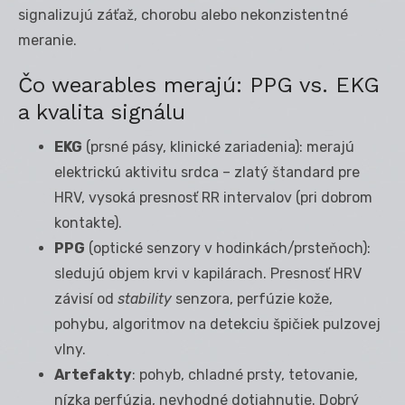
signalizujú záťaž, chorobu alebo nekonzistentné
meranie.
Čo wearables merajú: PPG vs. EKG
a kvalita signálu
EKG
(prsné pásy, klinické zariadenia): merajú
elektrickú aktivitu srdca – zlatý štandard pre
HRV, vysoká presnosť RR intervalov (pri dobrom
kontakte).
PPG
(optické senzory v hodinkách/prsteňoch):
sledujú objem krvi v kapilárach. Presnosť HRV
závisí od
stability
senzora, perfúzie kože,
pohybu, algoritmov na detekciu špičiek pulzovej
vlny.
Artefakty
: pohyb, chladné prsty, tetovanie,
nízka perfúzia, nevhodné dotiahnutie. Dobrý