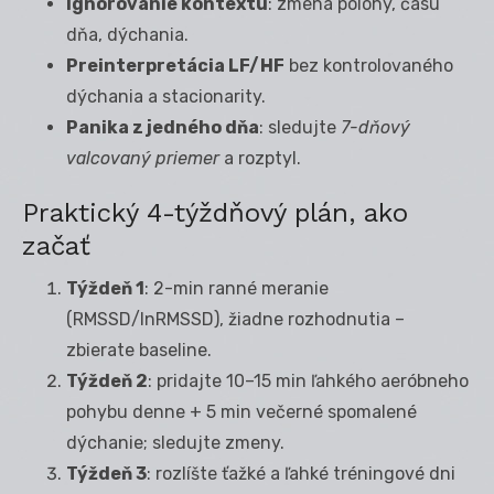
Ignorovanie kontextu
: zmena polohy, času
dňa, dýchania.
Preinterpretácia LF/HF
bez kontrolovaného
dýchania a stacionarity.
Panika z jedného dňa
: sledujte
7-dňový
valcovaný priemer
a rozptyl.
Praktický 4-týždňový plán, ako
začať
Týždeň 1
: 2-min ranné meranie
(RMSSD/lnRMSSD), žiadne rozhodnutia –
zbierate baseline.
Týždeň 2
: pridajte 10–15 min ľahkého aeróbneho
pohybu denne + 5 min večerné spomalené
dýchanie; sledujte zmeny.
Týždeň 3
: rozlíšte ťažké a ľahké tréningové dni