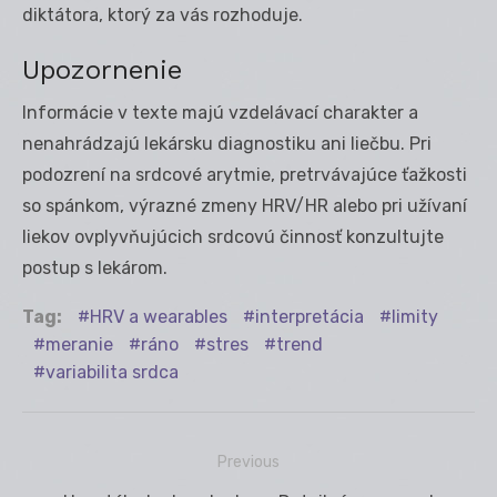
diktátora, ktorý za vás rozhoduje.
Upozornenie
Informácie v texte majú vzdelávací charakter a
nenahrádzajú lekársku diagnostiku ani liečbu. Pri
podozrení na srdcové arytmie, pretrvávajúce ťažkosti
so spánkom, výrazné zmeny HRV/HR alebo pri užívaní
liekov ovplyvňujúcich srdcovú činnosť konzultujte
postup s lekárom.
Tag:
HRV a wearables
interpretácia
limity
meranie
ráno
stres
trend
variabilita srdca
Previous
Navigácia