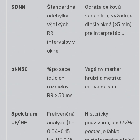
SDNN
Štandardná
Odráža celkovú
odchýlka
variabilitu; vyžaduje
všetkých
dlhšie okná (>5 min)
RR
pre interpretáciu
intervalov v
okne
pNN50
% po sebe
Vagálny marker;
idúcich
hrubšia metrika,
rozdielov
citlivá na šum
RR > 50 ms
Spektrum
Frekvenčná
Historicky
LF/HF
analýza (LF
používaná, ale
LF/HF
0,04–0,15
pomer
je ľahko