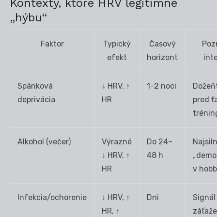
Kontexty, ktoré HRV legitimne
„hýbu“
Faktor
Typický
Časový
Poz
efekt
horizont
int
Spánková
↓ HRV, ↑
1–2 noci
Dožeň
deprivácia
HR
pred 
tréni
Alkohol (večer)
Výrazné
Do 24–
Najsiln
↓ HRV, ↑
48 h
„demot
HR
v hobb
Infekcia/ochorenie
↓ HRV, ↑
Dni
Signál
HR, ↑
záťaže