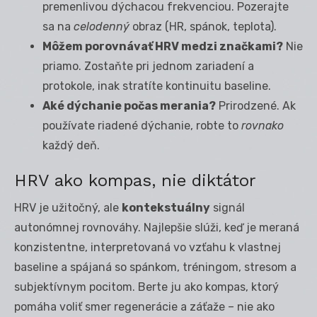
premenlivou dýchacou frekvenciou. Pozerajte
sa na
celodenný
obraz (HR, spánok, teplota).
Môžem porovnávať HRV medzi značkami?
Nie
priamo. Zostaňte pri jednom zariadení a
protokole, inak stratíte kontinuitu baseline.
Aké dýchanie počas merania?
Prirodzené. Ak
používate riadené dýchanie, robte to
rovnako
každý deň.
HRV ako kompas, nie diktátor
HRV je užitočný, ale
kontekstuálny
signál
autonómnej rovnováhy. Najlepšie slúži, keď je meraná
konzistentne, interpretovaná vo vzťahu k vlastnej
baseline a spájaná so spánkom, tréningom, stresom a
subjektívnym pocitom. Berte ju ako kompas, ktorý
pomáha voliť smer regenerácie a záťaže – nie ako