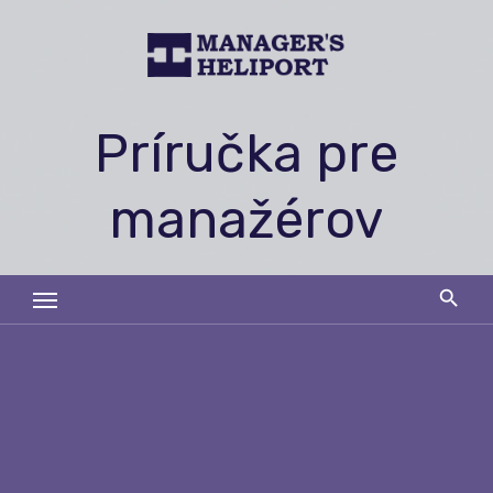
Skip
to
content
Príručka pre
manažérov