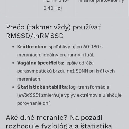
Hz, HF 0,15–
misinterpretovateľný
0,40 Hz)
Prečo (takmer vždy) používať
RMSSD/lnRMSSD
Krátke okno
: spoľahlivý aj pri 60–180 s
meraniach, ideálny pre ranný rituál.
Vagálna špecificita
: lepšie odráža
parasympatickú brzdu než SDNN pri krátkych
meraniach.
Štatistická stabilita
: log-transformácia
(
lnRMSSD
) zmierňuje vplyv extrémov a uľahčuje
porovnanie dní.
Aké dlhé meranie? Na pozadí
rozhoduje fyziológia a štatistika