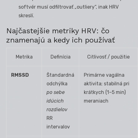
softvér musí odfiltrovať „outliery“, inak HRV
skreslí.
Najčastejšie metriky HRV: čo
znamenajú a kedy ich používať
Metrika
Definícia
Citlivosť / použitie
RMSSD
Štandardná
Primárne vagálna
odchýlka
aktivita; stabilná pri
po sebe
krátkych (1–5 min)
idúcich
meraniach
rozdielov
RR
intervalov