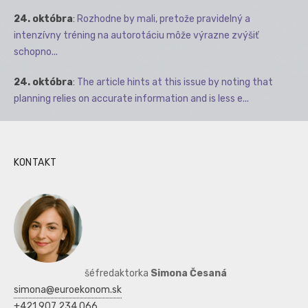
24. októbra
:
Rozhodne by mali, pretože pravidelný a
intenzívny tréning na autorotáciu môže výrazne zvýšiť
schopno...
24. októbra
:
The article hints at this issue by noting that
planning relies on accurate information and is less e...
KONTAKT
šéfredaktorka
Simona Česaná
simona@euroekonom.sk
+421 907 234 066