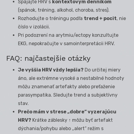
Spájajte HRV s
kontextovým denníkom
(spánok, tréning, alkohol, choroba, stres).
Rozhodujte o tréningu podľa
trend + pocit
, nie
číslo v izolácii.
Pri podozrení na arytmiu/ectopy konzultujte
EKG, nepokračujte v samointerpretácii HRV.
FAQ: najčastejšie otázky
Je vyššia HRV vždy lepšia?
Do určitej miery
áno, ale extrémne vysoké a nestabilné hodnoty
môžu znamenať artefakty alebo preťaženie
parasympatika. Sledujte trend a subjektívny
stav.
Prečo mám v strese „dobre“ vyzerajúcu
HRV?
Krátke záblesky ↑ môžu byť artefakt
dýchania/pohybu alebo „alert“ režim s