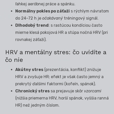
ľahkej aeróbnej práce a spánku.
Normálny pokles po záťaži
s rýchlym návratom
do 24–72 h je
očakávaný
tréningový signál.
Dlhodobý trend
: s rastúcou kondíciou často
mierne klesá pokojová HR a stúpa nočná HRV (pri
rovnakej záťaži).
HRV a mentálny stres: čo uvidíte a
čo nie
Akútny stres
(prezentácia, konflikt) znižuje
HRV a zvyšuje HR; efekt je však často jemný a
prekrytý ďalšími faktormi (kofeín, spánok).
Chronický stres
sa prejavuje skôr
vzorcami
(nižšia priemerna HRV, horší spánok, vyššia ranná
HR) než jedným číslom.