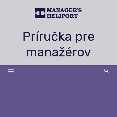
Skip
to
content
Príručka pre
manažérov