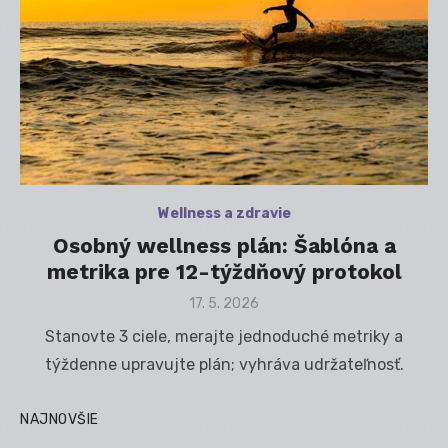
Wellness a zdravie
Osobný wellness plán: Šablóna a
metrika pre 12-týždňový protokol
Posted
17. 5. 2026
on
Stanovte 3 ciele, merajte jednoduché metriky a
týždenne upravujte plán; vyhráva udržateľnosť.
NAJNOVŠIE