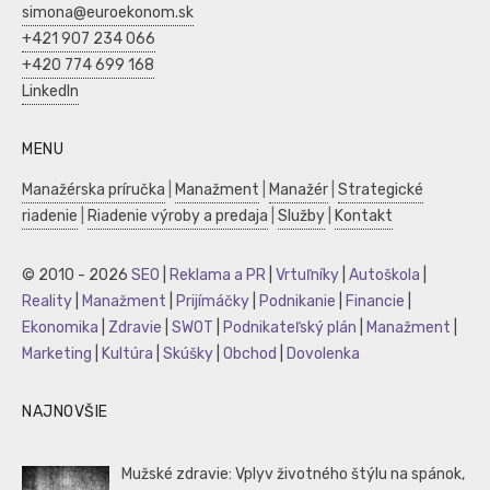
simona@euroekonom.sk
+421 907 234 066
+420 774 699 168
LinkedIn
MENU
Manažérska príručka
|
Manažment
|
Manažér
|
Strategické
riadenie
|
Riadenie výroby a predaja
|
Služby
|
Kontakt
© 2010 - 2026
SEO
|
Reklama a PR
|
Vrtuľníky
|
Autoškola
|
Reality
|
Manažment
|
Prijímáčky
|
Podnikanie
|
Financie
|
Ekonomika
|
Zdravie
|
SWOT
|
Podnikateľský plán
|
Manažment
|
Marketing
|
Kultúra
|
Skúšky
|
Obchod
|
Dovolenka
NAJNOVŠIE
Mužské zdravie: Vplyv životného štýlu na spánok,