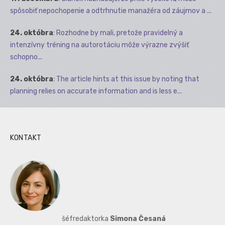
spôsobiť nepochopenie a odtrhnutie manažéra od záujmov a ...
24. októbra
:
Rozhodne by mali, pretože pravidelný a
intenzívny tréning na autorotáciu môže výrazne zvýšiť
schopno...
24. októbra
:
The article hints at this issue by noting that
planning relies on accurate information and is less e...
KONTAKT
šéfredaktorka
Simona Česaná