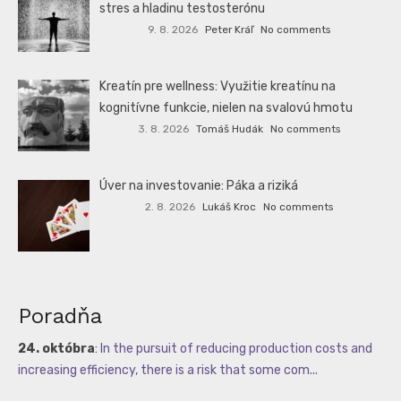
stres a hladinu testosterónu
9. 8. 2026
Peter Kráľ
No comments
Kreatín pre wellness: Využitie kreatínu na
kognitívne funkcie, nielen na svalovú hmotu
3. 8. 2026
Tomáš Hudák
No comments
Úver na investovanie: Páka a riziká
2. 8. 2026
Lukáš Kroc
No comments
Poradňa
24. októbra
:
In the pursuit of reducing production costs and
increasing efficiency, there is a risk that some com...