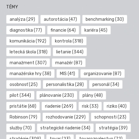
TÉMY
analýza
(29)
autorotácia
(47)
benchmarking
(30)
diagnostika
(77)
financie
(64)
kariéra
(45)
komunikácia
(192)
kontrola
(318)
letecká škola
(318)
lietanie
(344)
manažment
(307)
manažér
(87)
manažérske hry
(38)
MIS
(41)
organizovanie
(87)
osobnosť
(25)
personalistika
(28)
personál
(34)
pilot
(344)
plánovanie
(230)
plány
(48)
pristátie
(68)
riadenie
(269)
risk
(33)
riziko
(40)
Robinson
(79)
rozhodovanie
(229)
schopnosti
(23)
služby
(70)
strategické riadenie
(34)
stratégia
(39)
stratégie
(309)
tovar
(23)
tovaroznalectvo
(72)