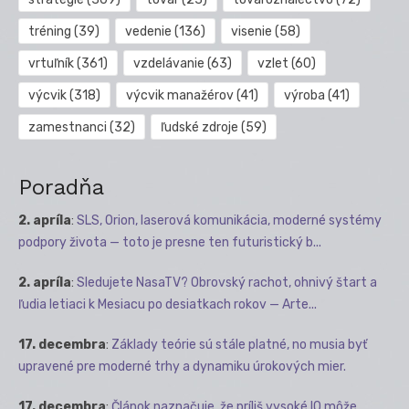
tréning
(39)
vedenie
(136)
visenie
(58)
vrtuľník
(361)
vzdelávanie
(63)
vzlet
(60)
výcvik
(318)
výcvik manažérov
(41)
výroba
(41)
zamestnanci
(32)
ľudské zdroje
(59)
Poradňa
2. apríla
:
SLS, Orion, laserová komunikácia, moderné systémy
podpory života — toto je presne ten futuristický b...
2. apríla
:
Sledujete NasaTV? Obrovský rachot, ohnivý štart a
ľudia letiaci k Mesiacu po desiatkach rokov — Arte...
17. decembra
:
Základy teórie sú stále platné, no musia byť
upravené pre moderné trhy a dynamiku úrokových mier.
17. decembra
:
Článok naznačuje, že príliš vysoké IQ môže