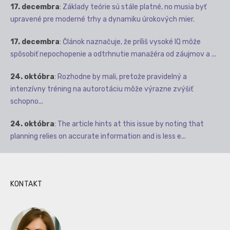
17. decembra
:
Základy teórie sú stále platné, no musia byť
upravené pre moderné trhy a dynamiku úrokových mier.
17. decembra
:
Článok naznačuje, že príliš vysoké IQ môže
spôsobiť nepochopenie a odtrhnutie manažéra od záujmov a ...
24. októbra
:
Rozhodne by mali, pretože pravidelný a
intenzívny tréning na autorotáciu môže výrazne zvýšiť
schopno...
24. októbra
:
The article hints at this issue by noting that
planning relies on accurate information and is less e...
KONTAKT