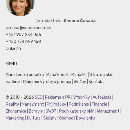
šéfredaktorka
Simona Česaná
simona@euroekonom.sk
+421 907 234 066
+420 774 699 168
LinkedIn
MENU
Manažérska príručka
|
Manažment
|
Manažér
|
Strategické
riadenie
|
Riadenie výroby a predaja
|
Služby
|
Kontakt
© 2010 - 2026
SEO
|
Reklama a PR
|
Vrtuľníky
|
Autoškola
|
Reality
|
Manažment
|
Prijímáčky
|
Podnikanie
|
Financie
|
Ekonomika
|
Zdravie
|
SWOT
|
Podnikateľský plán
|
Manažment
|
Marketing
|
Kultúra
|
Skúšky
|
Obchod
|
Dovolenka