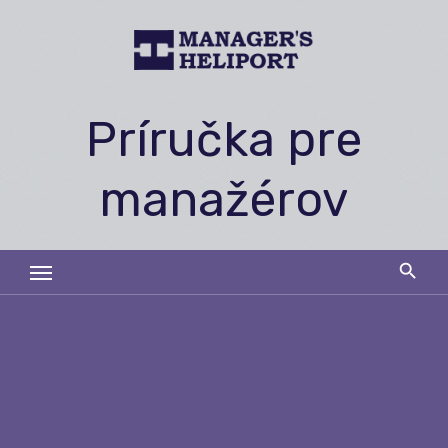
Skip
to
content
Príručka pre
manažérov