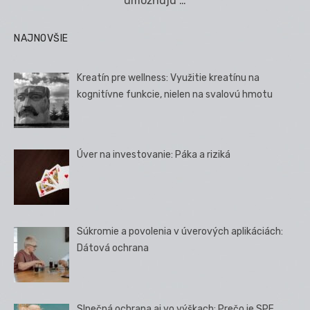
umožňujú …
NAJNOVŠIE
Kreatín pre wellness: Využitie kreatínu na
kognitívne funkcie, nielen na svalovú hmotu
Úver na investovanie: Páka a riziká
Súkromie a povolenia v úverových aplikáciách:
Dátová ochrana
Slnečná ochrana aj vo výškach: Prečo je SPF