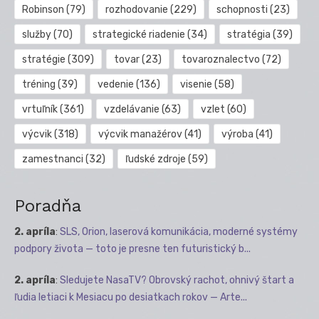
Robinson
(79)
rozhodovanie
(229)
schopnosti
(23)
služby
(70)
strategické riadenie
(34)
stratégia
(39)
stratégie
(309)
tovar
(23)
tovaroznalectvo
(72)
tréning
(39)
vedenie
(136)
visenie
(58)
vrtuľník
(361)
vzdelávanie
(63)
vzlet
(60)
výcvik
(318)
výcvik manažérov
(41)
výroba
(41)
zamestnanci
(32)
ľudské zdroje
(59)
Poradňa
2. apríla
:
SLS, Orion, laserová komunikácia, moderné systémy
podpory života — toto je presne ten futuristický b...
2. apríla
:
Sledujete NasaTV? Obrovský rachot, ohnivý štart a
ľudia letiaci k Mesiacu po desiatkach rokov — Arte...