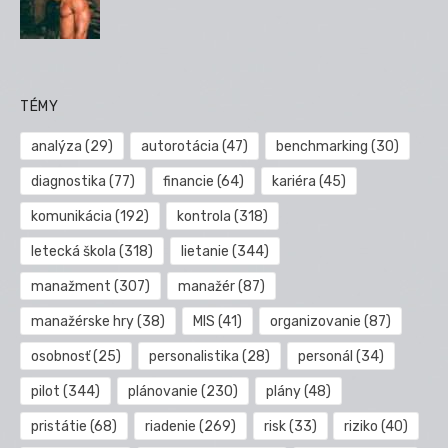
TÉMY
analýza
(29)
autorotácia
(47)
benchmarking
(30)
diagnostika
(77)
financie
(64)
kariéra
(45)
komunikácia
(192)
kontrola
(318)
letecká škola
(318)
lietanie
(344)
manažment
(307)
manažér
(87)
manažérske hry
(38)
MIS
(41)
organizovanie
(87)
osobnosť
(25)
personalistika
(28)
personál
(34)
pilot
(344)
plánovanie
(230)
plány
(48)
pristátie
(68)
riadenie
(269)
risk
(33)
riziko
(40)