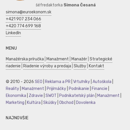
šéfredaktorka
Simona Česaná
simona@euroekonom.sk
+421 907 234 066
+420 774 699 168
LinkedIn
MENU
Manažérska príručka
|
Manažment
|
Manažér
|
Strategické
riadenie
|
Riadenie výroby a predaja
|
Služby
|
Kontakt
© 2010 - 2026
SEO
|
Reklama a PR
|
Vrtuľníky
|
Autoškola
|
Reality
|
Manažment
|
Prijímáčky
|
Podnikanie
|
Financie
|
Ekonomika
|
Zdravie
|
SWOT
|
Podnikateľský plán
|
Manažment
|
Marketing
|
Kultúra
|
Skúšky
|
Obchod
|
Dovolenka
NAJNOVŠIE