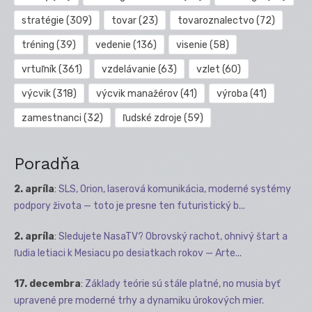
stratégie
(309)
tovar
(23)
tovaroznalectvo
(72)
tréning
(39)
vedenie
(136)
visenie
(58)
vrtuľník
(361)
vzdelávanie
(63)
vzlet
(60)
výcvik
(318)
výcvik manažérov
(41)
výroba
(41)
zamestnanci
(32)
ľudské zdroje
(59)
Poradňa
2. apríla
:
SLS, Orion, laserová komunikácia, moderné systémy
podpory života — toto je presne ten futuristický b...
2. apríla
:
Sledujete NasaTV? Obrovský rachot, ohnivý štart a
ľudia letiaci k Mesiacu po desiatkach rokov — Arte...
17. decembra
:
Základy teórie sú stále platné, no musia byť
upravené pre moderné trhy a dynamiku úrokových mier.