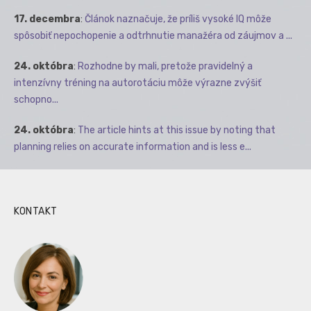
17. decembra
:
Článok naznačuje, že príliš vysoké IQ môže
spôsobiť nepochopenie a odtrhnutie manažéra od záujmov a ...
24. októbra
:
Rozhodne by mali, pretože pravidelný a
intenzívny tréning na autorotáciu môže výrazne zvýšiť
schopno...
24. októbra
:
The article hints at this issue by noting that
planning relies on accurate information and is less e...
KONTAKT