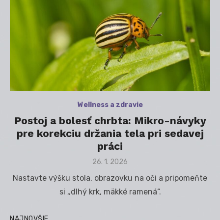
Wellness a zdravie
Postoj a bolesť chrbta: Mikro-návyky
pre korekciu držania tela pri sedavej
práci
Posted
26. 1. 2026
on
Nastavte výšku stola, obrazovku na oči a pripomeňte
si „dlhý krk, mäkké ramená“.
NAJNOVŠIE