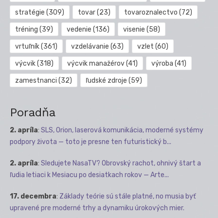
stratégie
(309)
tovar
(23)
tovaroznalectvo
(72)
tréning
(39)
vedenie
(136)
visenie
(58)
vrtuľník
(361)
vzdelávanie
(63)
vzlet
(60)
výcvik
(318)
výcvik manažérov
(41)
výroba
(41)
zamestnanci
(32)
ľudské zdroje
(59)
Poradňa
2. apríla
:
SLS, Orion, laserová komunikácia, moderné systémy
podpory života — toto je presne ten futuristický b...
2. apríla
:
Sledujete NasaTV? Obrovský rachot, ohnivý štart a
ľudia letiaci k Mesiacu po desiatkach rokov — Arte...
17. decembra
:
Základy teórie sú stále platné, no musia byť
upravené pre moderné trhy a dynamiku úrokových mier.