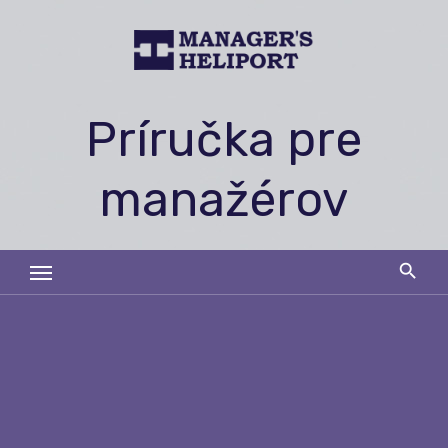
Skip
to
content
Príručka pre
manažérov