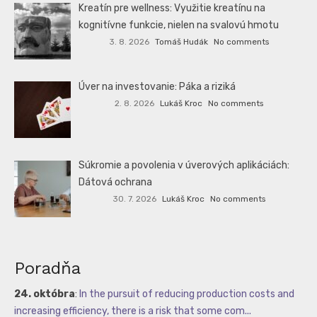
Kreatín pre wellness: Využitie kreatínu na
kognitívne funkcie, nielen na svalovú hmotu
3. 8. 2026
Tomáš Hudák
No comments
Úver na investovanie: Páka a riziká
2. 8. 2026
Lukáš Kroc
No comments
Súkromie a povolenia v úverových aplikáciách:
Dátová ochrana
30. 7. 2026
Lukáš Kroc
No comments
Poradňa
24. októbra
:
In the pursuit of reducing production costs and
increasing efficiency, there is a risk that some com...