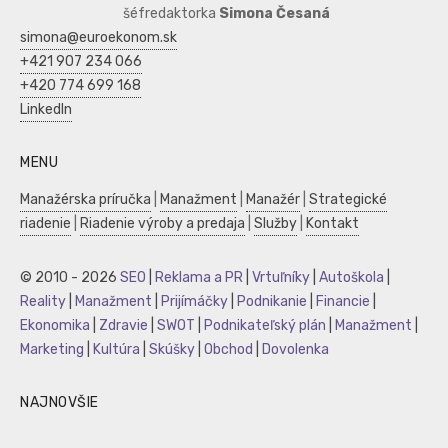
šéfredaktorka
Simona Česaná
simona@euroekonom.sk
+421 907 234 066
+420 774 699 168
LinkedIn
MENU
Manažérska príručka
|
Manažment
|
Manažér
|
Strategické
riadenie
|
Riadenie výroby a predaja
|
Služby
|
Kontakt
© 2010 - 2026
SEO
|
Reklama a PR
|
Vrtuľníky
|
Autoškola
|
Reality
|
Manažment
|
Prijímáčky
|
Podnikanie
|
Financie
|
Ekonomika
|
Zdravie
|
SWOT
|
Podnikateľský plán
|
Manažment
|
Marketing
|
Kultúra
|
Skúšky
|
Obchod
|
Dovolenka
NAJNOVŠIE