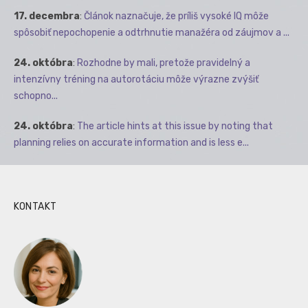
17. decembra
:
Článok naznačuje, že príliš vysoké IQ môže
spôsobiť nepochopenie a odtrhnutie manažéra od záujmov a ...
24. októbra
:
Rozhodne by mali, pretože pravidelný a
intenzívny tréning na autorotáciu môže výrazne zvýšiť
schopno...
24. októbra
:
The article hints at this issue by noting that
planning relies on accurate information and is less e...
KONTAKT