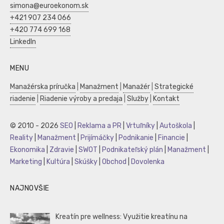
simona@euroekonom.sk
+421 907 234 066
+420 774 699 168
LinkedIn
MENU
Manažérska príručka
|
Manažment
|
Manažér
|
Strategické
riadenie
|
Riadenie výroby a predaja
|
Služby
|
Kontakt
© 2010 - 2026
SEO
|
Reklama a PR
|
Vrtuľníky
|
Autoškola
|
Reality
|
Manažment
|
Prijímáčky
|
Podnikanie
|
Financie
|
Ekonomika
|
Zdravie
|
SWOT
|
Podnikateľský plán
|
Manažment
|
Marketing
|
Kultúra
|
Skúšky
|
Obchod
|
Dovolenka
NAJNOVŠIE
Kreatín pre wellness: Využitie kreatínu na