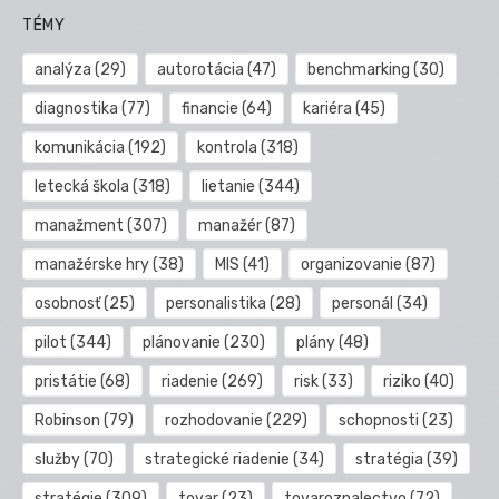
TÉMY
analýza
(29)
autorotácia
(47)
benchmarking
(30)
diagnostika
(77)
financie
(64)
kariéra
(45)
komunikácia
(192)
kontrola
(318)
letecká škola
(318)
lietanie
(344)
manažment
(307)
manažér
(87)
manažérske hry
(38)
MIS
(41)
organizovanie
(87)
osobnosť
(25)
personalistika
(28)
personál
(34)
pilot
(344)
plánovanie
(230)
plány
(48)
pristátie
(68)
riadenie
(269)
risk
(33)
riziko
(40)
Robinson
(79)
rozhodovanie
(229)
schopnosti
(23)
služby
(70)
strategické riadenie
(34)
stratégia
(39)
stratégie
(309)
tovar
(23)
tovaroznalectvo
(72)