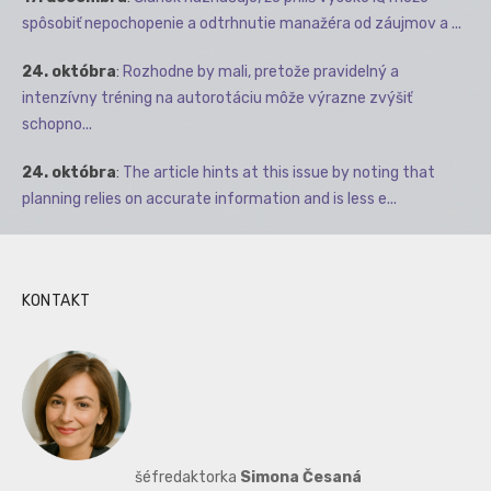
spôsobiť nepochopenie a odtrhnutie manažéra od záujmov a ...
24. októbra
:
Rozhodne by mali, pretože pravidelný a
intenzívny tréning na autorotáciu môže výrazne zvýšiť
schopno...
24. októbra
:
The article hints at this issue by noting that
planning relies on accurate information and is less e...
KONTAKT
šéfredaktorka
Simona Česaná