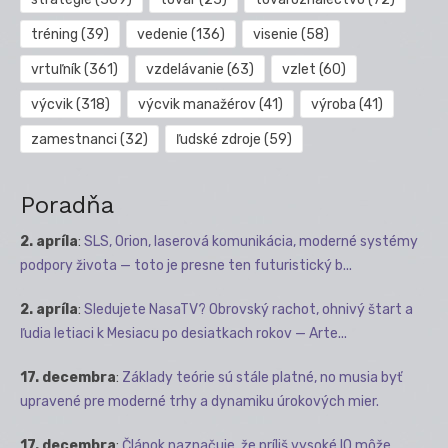
tréning
(39)
vedenie
(136)
visenie
(58)
vrtuľník
(361)
vzdelávanie
(63)
vzlet
(60)
výcvik
(318)
výcvik manažérov
(41)
výroba
(41)
zamestnanci
(32)
ľudské zdroje
(59)
Poradňa
2. apríla
:
SLS, Orion, laserová komunikácia, moderné systémy
podpory života — toto je presne ten futuristický b...
2. apríla
:
Sledujete NasaTV? Obrovský rachot, ohnivý štart a
ľudia letiaci k Mesiacu po desiatkach rokov — Arte...
17. decembra
:
Základy teórie sú stále platné, no musia byť
upravené pre moderné trhy a dynamiku úrokových mier.
17. decembra
:
Článok naznačuje, že príliš vysoké IQ môže