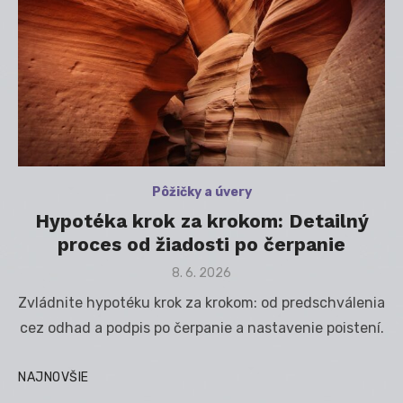
Pôžičky a úvery
Hypotéka krok za krokom: Detailný
proces od žiadosti po čerpanie
Posted
8. 6. 2026
on
Zvládnite hypotéku krok za krokom: od predschválenia
cez odhad a podpis po čerpanie a nastavenie poistení.
NAJNOVŠIE