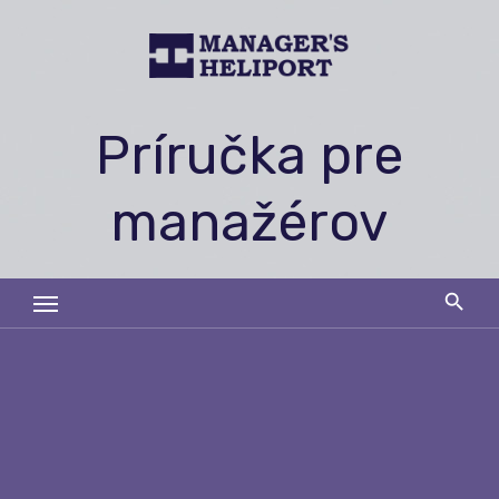
Skip
to
content
Príručka pre
manažérov