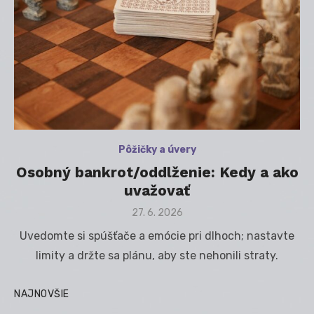
Pôžičky a úvery
Osobný bankrot/oddlženie: Kedy a ako
uvažovať
Posted
27. 6. 2026
on
Uvedomte si spúšťače a emócie pri dlhoch; nastavte
limity a držte sa plánu, aby ste nehonili straty.
NAJNOVŠIE