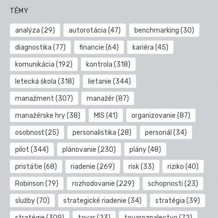
TÉMY
analýza
(29)
autorotácia
(47)
benchmarking
(30)
diagnostika
(77)
financie
(64)
kariéra
(45)
komunikácia
(192)
kontrola
(318)
letecká škola
(318)
lietanie
(344)
manažment
(307)
manažér
(87)
manažérske hry
(38)
MIS
(41)
organizovanie
(87)
osobnosť
(25)
personalistika
(28)
personál
(34)
pilot
(344)
plánovanie
(230)
plány
(48)
pristátie
(68)
riadenie
(269)
risk
(33)
riziko
(40)
Robinson
(79)
rozhodovanie
(229)
schopnosti
(23)
služby
(70)
strategické riadenie
(34)
stratégia
(39)
stratégie
(309)
tovar
(23)
tovaroznalectvo
(72)