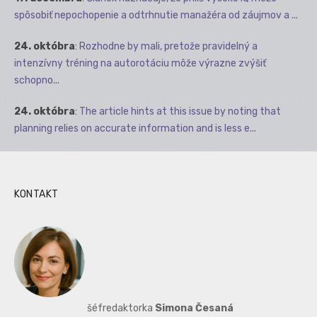
spôsobiť nepochopenie a odtrhnutie manažéra od záujmov a ...
24. októbra
:
Rozhodne by mali, pretože pravidelný a
intenzívny tréning na autorotáciu môže výrazne zvýšiť
schopno...
24. októbra
:
The article hints at this issue by noting that
planning relies on accurate information and is less e...
KONTAKT
šéfredaktorka
Simona Česaná