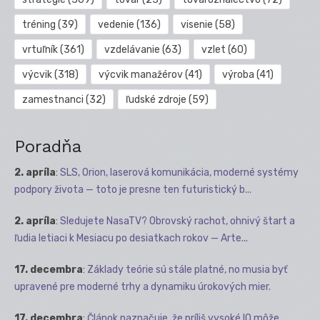
tréning
(39)
vedenie
(136)
visenie
(58)
vrtuľník
(361)
vzdelávanie
(63)
vzlet
(60)
výcvik
(318)
výcvik manažérov
(41)
výroba
(41)
zamestnanci
(32)
ľudské zdroje
(59)
Poradňa
2. apríla
:
SLS, Orion, laserová komunikácia, moderné systémy
podpory života — toto je presne ten futuristický b...
2. apríla
:
Sledujete NasaTV? Obrovský rachot, ohnivý štart a
ľudia letiaci k Mesiacu po desiatkach rokov — Arte...
17. decembra
:
Základy teórie sú stále platné, no musia byť
upravené pre moderné trhy a dynamiku úrokových mier.
17. decembra
:
Článok naznačuje, že príliš vysoké IQ môže