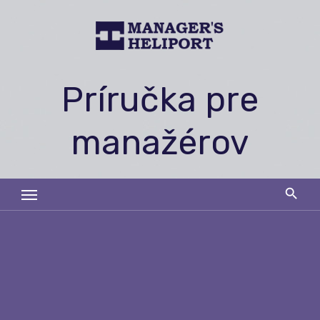
Skip
to
content
Príručka pre
manažérov