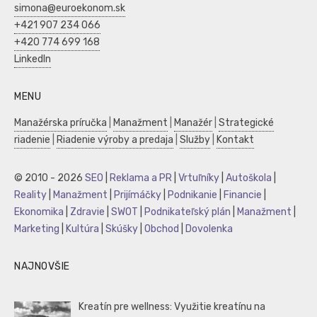
simona@euroekonom.sk
+421 907 234 066
+420 774 699 168
LinkedIn
MENU
Manažérska príručka
|
Manažment
|
Manažér
|
Strategické
riadenie
|
Riadenie výroby a predaja
|
Služby
|
Kontakt
© 2010 - 2026
SEO
|
Reklama a PR
|
Vrtuľníky
|
Autoškola
|
Reality
|
Manažment
|
Prijímáčky
|
Podnikanie
|
Financie
|
Ekonomika
|
Zdravie
|
SWOT
|
Podnikateľský plán
|
Manažment
|
Marketing
|
Kultúra
|
Skúšky
|
Obchod
|
Dovolenka
NAJNOVŠIE
Kreatín pre wellness: Využitie kreatínu na