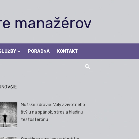
pre manažérov
SLUŽBY
PORADŇA
KONTAKT
JNOVŠIE
Mužské zdravie: Vplyv životného
štýlu na spánok, stres a hladinu
testosterónu