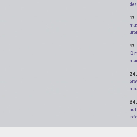
des
17.
mus
úro
17.
IQ 
man
24.
pra
môž
24.
not
info