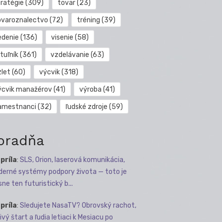
tratégie
(309)
tovar
(23)
ovaroznalectvo
(72)
tréning
(39)
edenie
(136)
visenie
(58)
tuľník
(361)
vzdelávanie
(63)
zlet
(60)
výcvik
(318)
ýcvik manažérov
(41)
výroba
(41)
amestnanci
(32)
ľudské zdroje
(59)
oradňa
apríla
:
SLS, Orion, laserová komunikácia,
erné systémy podpory života — toto je
sne ten futuristický b...
apríla
:
Sledujete NasaTV? Obrovský rachot,
ivý štart a ľudia letiaci k Mesiacu po