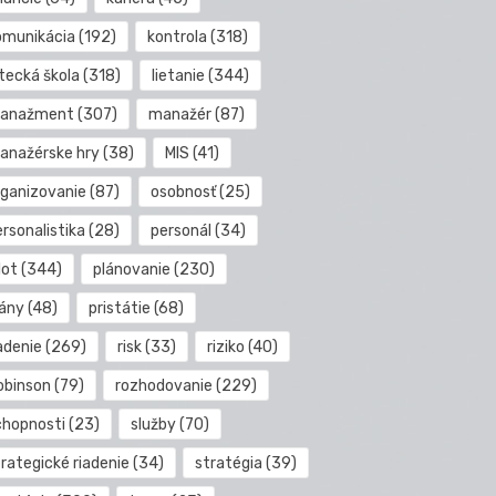
omunikácia
(192)
kontrola
(318)
etecká škola
(318)
lietanie
(344)
anažment
(307)
manažér
(87)
anažérske hry
(38)
MIS
(41)
rganizovanie
(87)
osobnosť
(25)
rsonalistika
(28)
personál
(34)
lot
(344)
plánovanie
(230)
lány
(48)
pristátie
(68)
adenie
(269)
risk
(33)
riziko
(40)
obinson
(79)
rozhodovanie
(229)
chopnosti
(23)
služby
(70)
rategické riadenie
(34)
stratégia
(39)