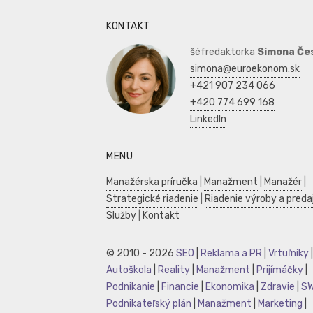
KONTAKT
šéfredaktorka
Simona Če
simona@euroekonom.sk
+421 907 234 066
+420 774 699 168
LinkedIn
MENU
Manažérska príručka
|
Manažment
|
Manažér
|
Strategické riadenie
|
Riadenie výroby a preda
Služby
|
Kontakt
© 2010 - 2026
SEO
|
Reklama a PR
|
Vrtuľníky
|
Autoškola
|
Reality
|
Manažment
|
Prijímáčky
|
Podnikanie
|
Financie
|
Ekonomika
|
Zdravie
|
S
Podnikateľský plán
|
Manažment
|
Marketing
|