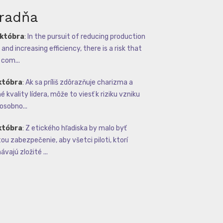
radňa
októbra
:
In the pursuit of reducing production
and increasing efficiency, there is a risk that
com...
któbra
:
Ak sa príliš zdôrazňuje charizma a
 kvality lídera, môže to viesť k riziku vzniku
osobno...
któbra
:
Z etického hľadiska by malo byť
tou zabezpečenie, aby všetci piloti, ktorí
vajú zložité ...