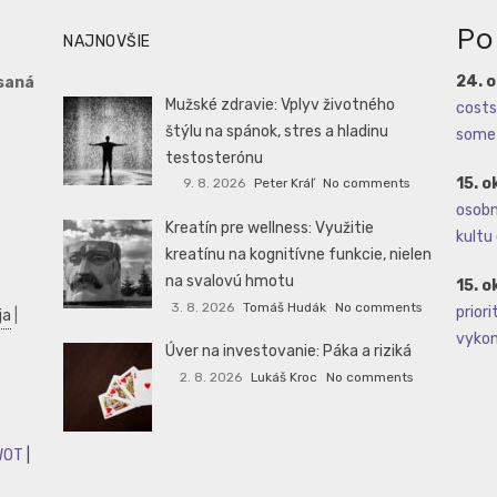
Po
NAJNOVŠIE
24. 
saná
Mužské zdravie: Vplyv životného
costs 
štýlu na spánok, stres a hladinu
some 
testosterónu
15. o
9. 8. 2026
Peter Kráľ
No comments
osobné
Kreatín pre wellness: Využitie
kultu 
kreatínu na kognitívne funkcie, nielen
na svalovú hmotu
15. o
3. 8. 2026
Tomáš Hudák
No comments
priori
ja
|
vykoná
Úver na investovanie: Páka a riziká
2. 8. 2026
Lukáš Kroc
No comments
WOT
|