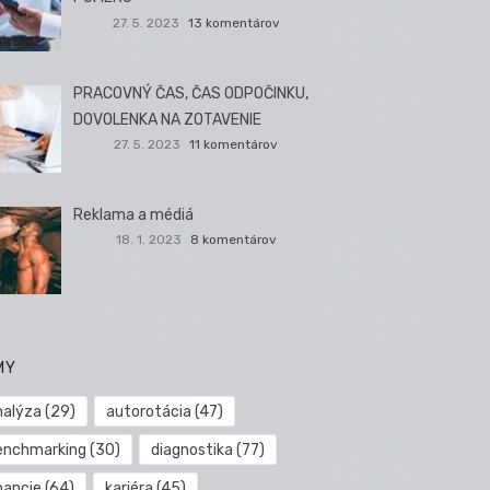
27. 5. 2023
13 komentárov
PRACOVNÝ ČAS, ČAS ODPOČINKU,
DOVOLENKA NA ZOTAVENIE
27. 5. 2023
11 komentárov
Reklama a médiá
18. 1. 2023
8 komentárov
MY
nalýza
(29)
autorotácia
(47)
enchmarking
(30)
diagnostika
(77)
nancie
(64)
kariéra
(45)