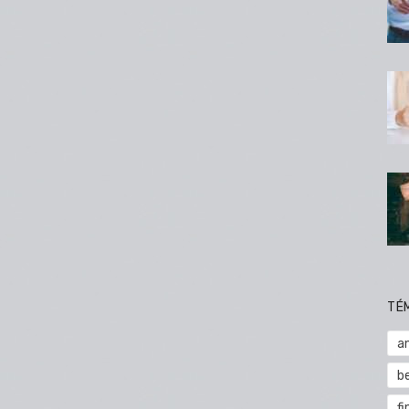
TÉ
a
b
fi