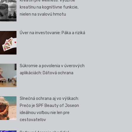
Kreatín pre wellness: Využitie
kreatínu na kognitívne funkcie,
nielen na svalovú hmotu
Úver na investovanie: Páka a riziká
Súkromie a povolenia v úverových
aplikáciách: Dátová ochrana
Slnečná ochrana aj vo výškach:
Prečo je SPF Beauty of Joseon
ideálnou voľbou nie len pre
cestovateľov