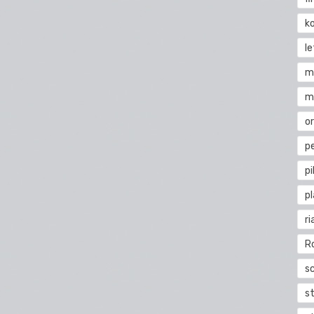
k
l
m
m
o
pe
pi
p
ri
R
s
st