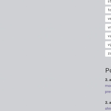
s
t
v
vr
v
v
z
P
2. 
mod
pre
2. 
ohn