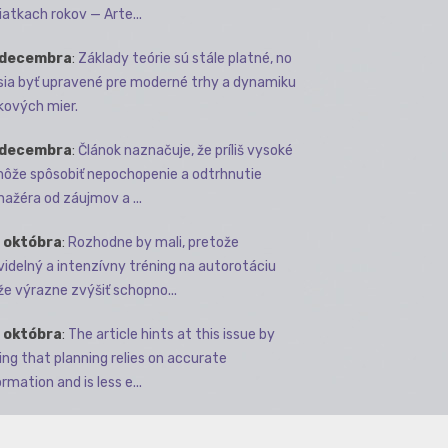
iatkach rokov — Arte...
 decembra
:
Základy teórie sú stále platné, no
ia byť upravené pre moderné trhy a dynamiku
kových mier.
 decembra
:
Článok naznačuje, že príliš vysoké
môže spôsobiť nepochopenie a odtrhnutie
ažéra od záujmov a ...
 októbra
:
Rozhodne by mali, pretože
videlný a intenzívny tréning na autorotáciu
e výrazne zvýšiť schopno...
 októbra
:
The article hints at this issue by
ing that planning relies on accurate
rmation and is less e...