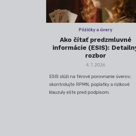
Pôžičky a úvery
Ako čítať predzmluvné
informácie (ESIS): Detailn
rozbor
Posted
4. 7. 2026
on
ESIS slúži na férové porovnanie úverov;
skontrolujte RPMN, poplatky a rizikové
klauzuly ešte pred podpisom.