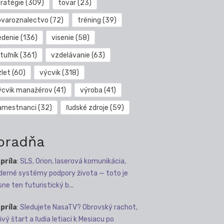
tratégie
(309)
tovar
(23)
ovaroznalectvo
(72)
tréning
(39)
edenie
(136)
visenie
(58)
tuľník
(361)
vzdelávanie
(63)
zlet
(60)
výcvik
(318)
ýcvik manažérov
(41)
výroba
(41)
amestnanci
(32)
ľudské zdroje
(59)
oradňa
apríla
:
SLS, Orion, laserová komunikácia,
erné systémy podpory života — toto je
sne ten futuristický b...
apríla
:
Sledujete NasaTV? Obrovský rachot,
ivý štart a ľudia letiaci k Mesiacu po