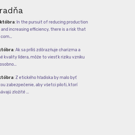
radňa
októbra
:
In the pursuit of reducing production
and increasing efficiency, there is a risk that
com...
któbra
:
Ak sa príliš zdôrazňuje charizma a
 kvality lídera, môže to viesť k riziku vzniku
osobno...
któbra
:
Z etického hľadiska by malo byť
tou zabezpečenie, aby všetci piloti, ktorí
vajú zložité ...