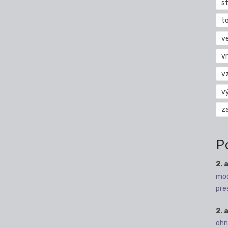
s
t
v
vr
v
v
z
P
2. 
mod
pre
2. 
ohn