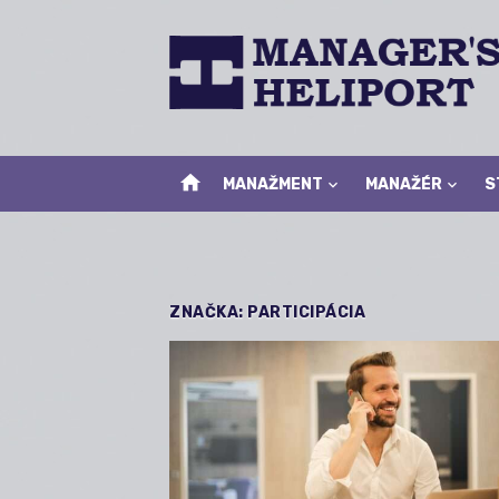
Skip
to
content
home
MANAŽMENT
MANAŽÉR
S
ZNAČKA:
PARTICIPÁCIA