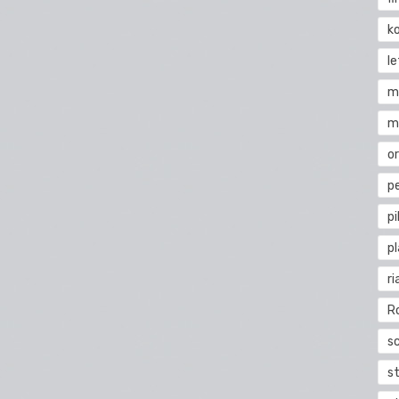
k
l
m
m
o
pe
pi
p
ri
R
s
st