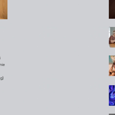
i
nie
ng)