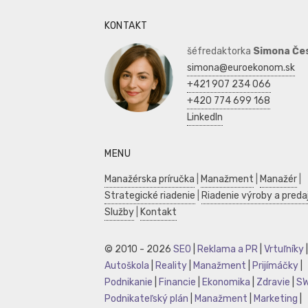
KONTAKT
šéfredaktorka
Simona Če
simona@euroekonom.sk
+421 907 234 066
+420 774 699 168
LinkedIn
MENU
Manažérska príručka
|
Manažment
|
Manažér
|
Strategické riadenie
|
Riadenie výroby a preda
Služby
|
Kontakt
© 2010 - 2026
SEO
|
Reklama a PR
|
Vrtuľníky
|
Autoškola
|
Reality
|
Manažment
|
Prijímáčky
|
Podnikanie
|
Financie
|
Ekonomika
|
Zdravie
|
S
Podnikateľský plán
|
Manažment
|
Marketing
|