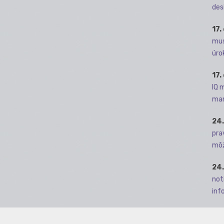
des
17.
mus
úro
17.
IQ 
man
24.
pra
môž
24.
not
info