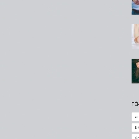
TÉ
a
b
fi