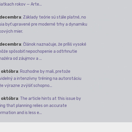
iatkach rokov — Arte...
 decembra
:
Základy teórie sú stále platné, no
ia byť upravené pre moderné trhy a dynamiku
kových mier.
 decembra
:
Článok naznačuje, že príliš vysoké
môže spôsobiť nepochopenie a odtrhnutie
ažéra od záujmov a ...
 októbra
:
Rozhodne by mali, pretože
videlný a intenzívny tréning na autorotáciu
e výrazne zvýšiť schopno...
 októbra
:
The article hints at this issue by
ing that planning relies on accurate
rmation and is less e...