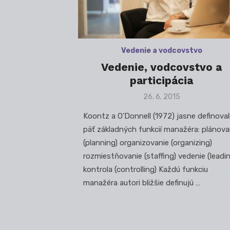
Vedenie a vodcovstvo
Vedenie, vodcovstvo a
participácia
Posted
26. 6. 2015
on
Koontz a O’Donnell (1972) jasne definoval
päť základných funkcií manažéra: plánova
(planning) organizovanie (organizing)
rozmiestňovanie (staffing) vedenie (leadi
kontrola (controlling) Každú funkciu
manažéra autori bližšie definujú …