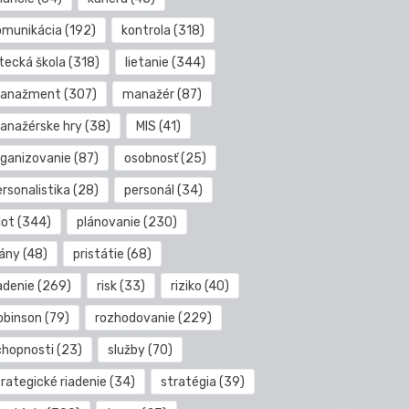
omunikácia
(192)
kontrola
(318)
etecká škola
(318)
lietanie
(344)
anažment
(307)
manažér
(87)
anažérske hry
(38)
MIS
(41)
rganizovanie
(87)
osobnosť
(25)
rsonalistika
(28)
personál
(34)
lot
(344)
plánovanie
(230)
lány
(48)
pristátie
(68)
adenie
(269)
risk
(33)
riziko
(40)
obinson
(79)
rozhodovanie
(229)
chopnosti
(23)
služby
(70)
rategické riadenie
(34)
stratégia
(39)