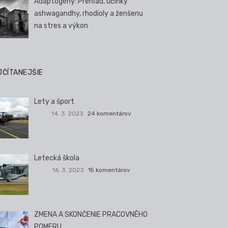
Adaptogény: Prehľad, účinky
ashwagandhy, rhodioly a ženšenu
na stres a výkon
JČÍTANEJŠIE
Lety a šport
14. 3. 2023
24 komentárov
Letecká škola
16. 3. 2023
15 komentárov
ZMENA A SKONČENIE PRACOVNÉHO
POMERU