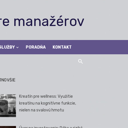
pre manažérov
SLUŽBY
PORADŇA
KONTAKT
JNOVŠIE
Kreatín pre wellness: Využitie
kreatínu na kognitívne funkcie,
nielen na svalovú hmotu