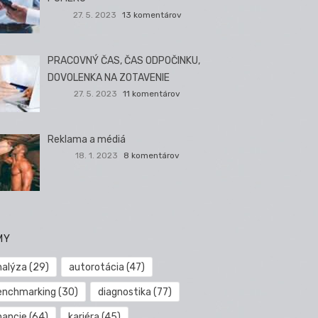
27. 5. 2023
13 komentárov
PRACOVNÝ ČAS, ČAS ODPOČINKU,
DOVOLENKA NA ZOTAVENIE
27. 5. 2023
11 komentárov
Reklama a médiá
18. 1. 2023
8 komentárov
MY
nalýza
(29)
autorotácia
(47)
enchmarking
(30)
diagnostika
(77)
nancie
(64)
kariéra
(45)