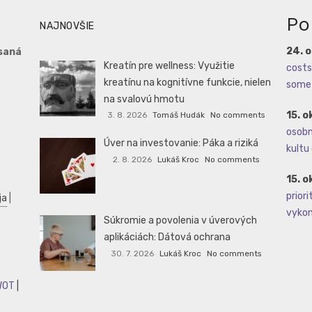
Po
NAJNOVŠIE
24. 
saná
Kreatín pre wellness: Využitie
costs 
kreatínu na kognitívne funkcie, nielen
some 
na svalovú hmotu
15. o
3. 8. 2026
Tomáš Hudák
No comments
osobné
Úver na investovanie: Páka a riziká
kultu 
2. 8. 2026
Lukáš Kroc
No comments
15. o
priori
ja
|
vykoná
Súkromie a povolenia v úverových
aplikáciách: Dátová ochrana
30. 7. 2026
Lukáš Kroc
No comments
WOT
|