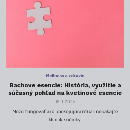
Wellness a zdravie
Bachove esencie: História, využitie a
súčasný pohľad na kvetinové esencie
Posted
15. 1. 2026
on
Môžu fungovať ako upokojujúci rituál; nečakajte
klinické účinky.