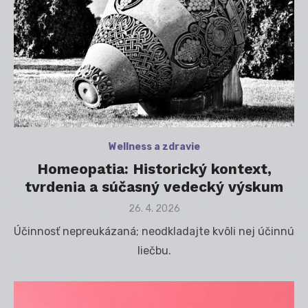
Wellness a zdravie
Homeopatia: Historický kontext,
tvrdenia a súčasný vedecký výskum
Posted
26. 4. 2026
on
Účinnosť nepreukázaná; neodkladajte kvôli nej účinnú
liečbu.