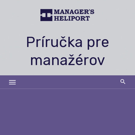
Skip
to
content
Príručka pre
manažérov