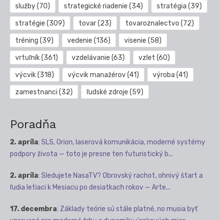
služby
(70)
strategické riadenie
(34)
stratégia
(39)
stratégie
(309)
tovar
(23)
tovaroznalectvo
(72)
tréning
(39)
vedenie
(136)
visenie
(58)
vrtuľník
(361)
vzdelávanie
(63)
vzlet
(60)
výcvik
(318)
výcvik manažérov
(41)
výroba
(41)
zamestnanci
(32)
ľudské zdroje
(59)
Poradňa
2. apríla
:
SLS, Orion, laserová komunikácia, moderné systémy
podpory života — toto je presne ten futuristický b...
2. apríla
:
Sledujete NasaTV? Obrovský rachot, ohnivý štart a
ľudia letiaci k Mesiacu po desiatkach rokov — Arte...
17. decembra
:
Základy teórie sú stále platné, no musia byť