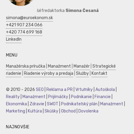
šéfredaktorka
Simona Česaná
simona@euroekonom.sk
+421 907 234 066
+420 774 699 168
LinkedIn
MENU
Manažérska príručka
|
Manažment
|
Manažér
|
Strategické
riadenie
|
Riadenie výroby a predaja
|
Služby
|
Kontakt
© 2010 - 2026
SEO
|
Reklama a PR
|
Vrtuľníky
|
Autoškola
|
Reality
|
Manažment
|
Prijímáčky
|
Podnikanie
|
Financie
|
Ekonomika
|
Zdravie
|
SWOT
|
Podnikateľský plán
|
Manažment
|
Marketing
|
Kultúra
|
Skúšky
|
Obchod
|
Dovolenka
NAJNOVŠIE