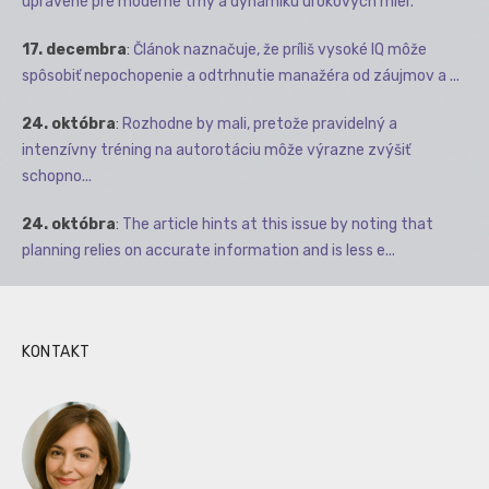
upravené pre moderné trhy a dynamiku úrokových mier.
17. decembra
:
Článok naznačuje, že príliš vysoké IQ môže
spôsobiť nepochopenie a odtrhnutie manažéra od záujmov a ...
24. októbra
:
Rozhodne by mali, pretože pravidelný a
intenzívny tréning na autorotáciu môže výrazne zvýšiť
schopno...
24. októbra
:
The article hints at this issue by noting that
planning relies on accurate information and is less e...
KONTAKT