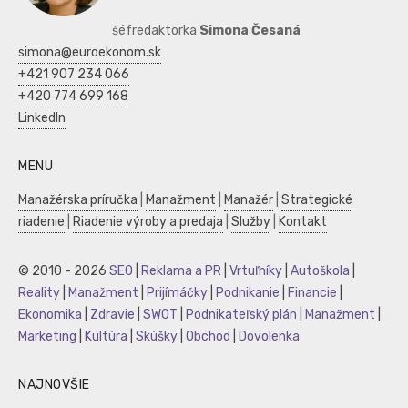
šéfredaktorka
Simona Česaná
simona@euroekonom.sk
+421 907 234 066
+420 774 699 168
LinkedIn
MENU
Manažérska príručka
|
Manažment
|
Manažér
|
Strategické
riadenie
|
Riadenie výroby a predaja
|
Služby
|
Kontakt
© 2010 - 2026
SEO
|
Reklama a PR
|
Vrtuľníky
|
Autoškola
|
Reality
|
Manažment
|
Prijímáčky
|
Podnikanie
|
Financie
|
Ekonomika
|
Zdravie
|
SWOT
|
Podnikateľský plán
|
Manažment
|
Marketing
|
Kultúra
|
Skúšky
|
Obchod
|
Dovolenka
NAJNOVŠIE