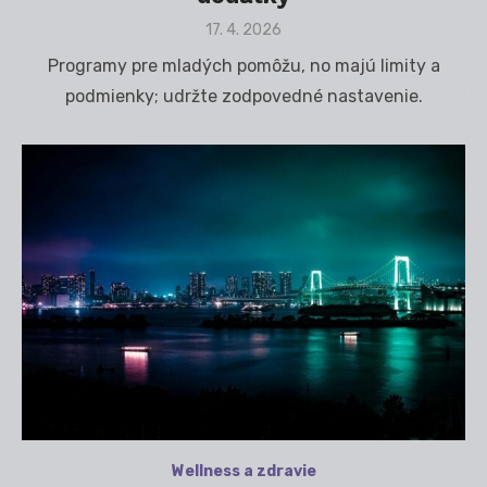
Posted
17. 4. 2026
on
Programy pre mladých pomôžu, no majú limity a
podmienky; udržte zodpovedné nastavenie.
Wellness a zdravie