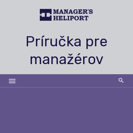
Skip
to
content
Príručka pre
manažérov