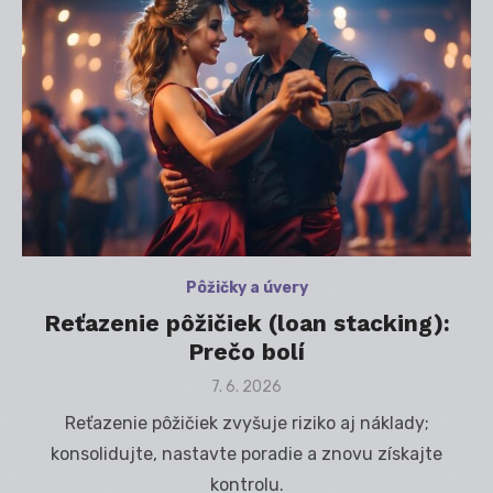
Pôžičky a úvery
Reťazenie pôžičiek (loan stacking):
Prečo bolí
Posted
7. 6. 2026
on
Reťazenie pôžičiek zvyšuje riziko aj náklady;
konsolidujte, nastavte poradie a znovu získajte
kontrolu.