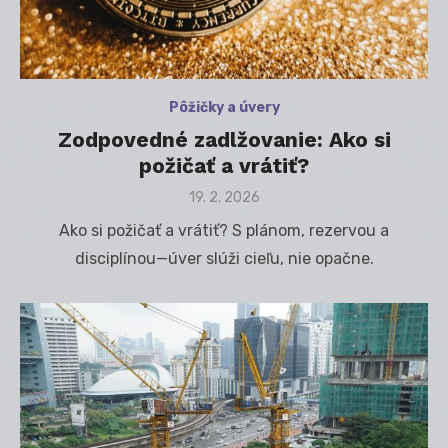
Pôžičky a úvery
Zodpovedné zadlžovanie: Ako si
požičať a vrátiť?
Posted
19. 2. 2026
on
Ako si požičať a vrátiť? S plánom, rezervou a
disciplínou—úver slúži cieľu, nie opačne.