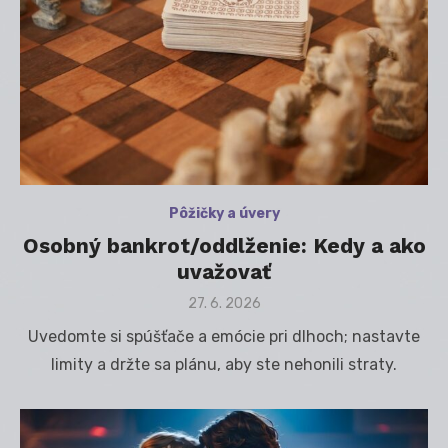
Pôžičky a úvery
Osobný bankrot/oddlženie: Kedy a ako
uvažovať
Posted
27. 6. 2026
on
Uvedomte si spúšťače a emócie pri dlhoch; nastavte
limity a držte sa plánu, aby ste nehonili straty.