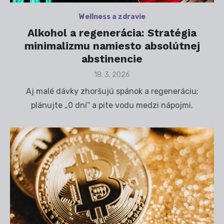
Wellness a zdravie
Alkohol a regenerácia: Stratégia
minimalizmu namiesto absolútnej
abstinencie
Posted
18. 3. 2026
on
Aj malé dávky zhoršujú spánok a regeneráciu;
plánujte „0 dní“ a pite vodu medzi nápojmi.