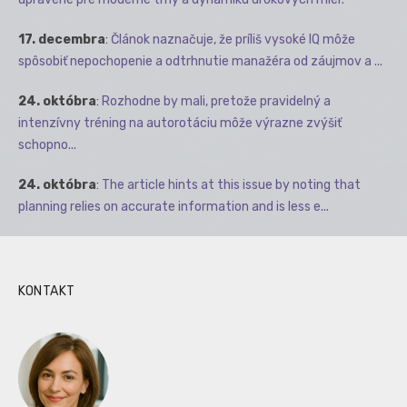
17. decembra
:
Článok naznačuje, že príliš vysoké IQ môže
spôsobiť nepochopenie a odtrhnutie manažéra od záujmov a ...
24. októbra
:
Rozhodne by mali, pretože pravidelný a
intenzívny tréning na autorotáciu môže výrazne zvýšiť
schopno...
24. októbra
:
The article hints at this issue by noting that
planning relies on accurate information and is less e...
KONTAKT