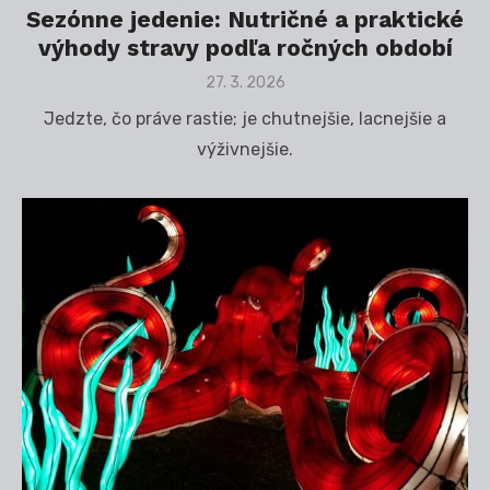
Sezónne jedenie: Nutričné a praktické
výhody stravy podľa ročných období
Posted
27. 3. 2026
on
Jedzte, čo práve rastie; je chutnejšie, lacnejšie a
výživnejšie.