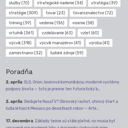
služby
(70)
strategické riadenie
(34)
stratégia
(39)
stratégie
(309)
tovar
(23)
tovaroznalectvo
(72)
tréning
(39)
vedenie
(136)
visenie
(58)
vrtuľník
(361)
vzdelávanie
(63)
vzlet
(60)
výcvik
(318)
výcvik manažérov
(41)
výroba
(41)
zamestnanci
(32)
ľudské zdroje
(59)
Poradňa
2. apríla
:
SLS, Orion, laserová komunikácia, moderné systémy
podpory života — toto je presne ten futuristický b...
2. apríla
:
Sledujete NasaTV? Obrovský rachot, ohnivý štart a
ľudia letiaci k Mesiacu po desiatkach rokov — Arte...
17. decembra
:
Základy teórie sú stále platné, no musia byť
upravené pre moderné trhy a dynamiku úrokových mier.