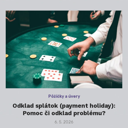
Pôžičky a úvery
Odklad splátok (payment holiday):
Pomoc či odklad problému?
Posted
6. 5. 2026
on