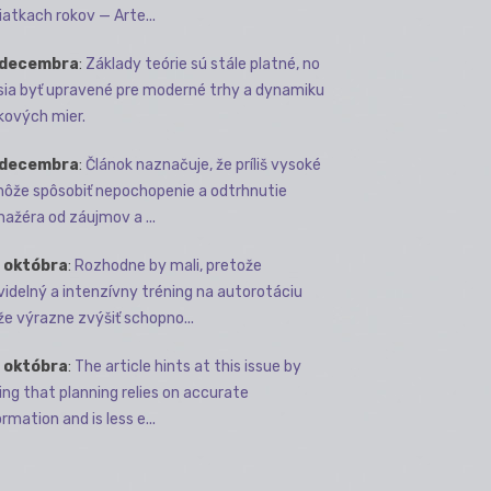
iatkach rokov — Arte...
 decembra
:
Základy teórie sú stále platné, no
ia byť upravené pre moderné trhy a dynamiku
kových mier.
 decembra
:
Článok naznačuje, že príliš vysoké
môže spôsobiť nepochopenie a odtrhnutie
ažéra od záujmov a ...
 októbra
:
Rozhodne by mali, pretože
videlný a intenzívny tréning na autorotáciu
e výrazne zvýšiť schopno...
 októbra
:
The article hints at this issue by
ing that planning relies on accurate
rmation and is less e...