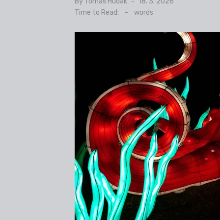
By
Tomáš Hudák
Posted
18. 3. 2026
on
Time to Read:
-
words