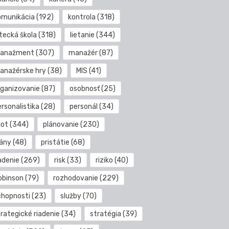
omunikácia
(192)
kontrola
(318)
etecká škola
(318)
lietanie
(344)
anažment
(307)
manažér
(87)
anažérske hry
(38)
MIS
(41)
rganizovanie
(87)
osobnosť
(25)
rsonalistika
(28)
personál
(34)
lot
(344)
plánovanie
(230)
lány
(48)
pristátie
(68)
adenie
(269)
risk
(33)
riziko
(40)
obinson
(79)
rozhodovanie
(229)
chopnosti
(23)
služby
(70)
rategické riadenie
(34)
stratégia
(39)