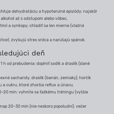
ýchľuje dehydratáciu a hypotenzné epizódy; najskôr
 alkohol až s odstupom alebo vôbec.
rytmií a synkopy; chladiť sa len mierne (vlažná
itosť, zvyšujú stres srdca a narúšajú spánok.
ledujúci deň
1 h od prebudenia; doplniť sodík a draslík (slané
lexné sacharidy, draslík (banán, zemiaky), horčík
 a cukru, ktoré zhoršia reflux a únavu.
10–20 min; vyhnite sa ťažkému tréningu (vyššie
 nap 20–30 min (nie neskoro popoludní), večer