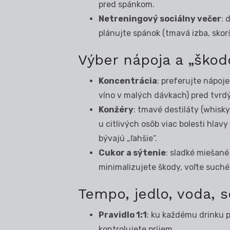
pred spánkom.
Netreningový sociálny večer
: 
plánujte spánok (tmavá izba, skorš
Výber nápoja a „ško
Koncentrácia
: preferujte nápoje
víno v malých dávkach) pred tvrdý
Konžéry
: tmavé destiláty (whisky
u citlivých osôb viac bolesti hlavy
bývajú „ľahšie“.
Cukor a sýtenie
: sladké miešané
minimalizujete škody, voľte suché 
Tempo, jedlo, voda, s
Pravidlo 1:1
: ku každému drinku p
kontrolujete príjem.