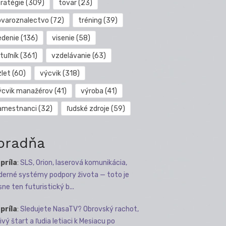
tratégie
(309)
tovar
(23)
ovaroznalectvo
(72)
tréning
(39)
edenie
(136)
visenie
(58)
tuľník
(361)
vzdelávanie
(63)
zlet
(60)
výcvik
(318)
ýcvik manažérov
(41)
výroba
(41)
amestnanci
(32)
ľudské zdroje
(59)
oradňa
apríla
:
SLS, Orion, laserová komunikácia,
erné systémy podpory života — toto je
sne ten futuristický b...
apríla
:
Sledujete NasaTV? Obrovský rachot,
ivý štart a ľudia letiaci k Mesiacu po