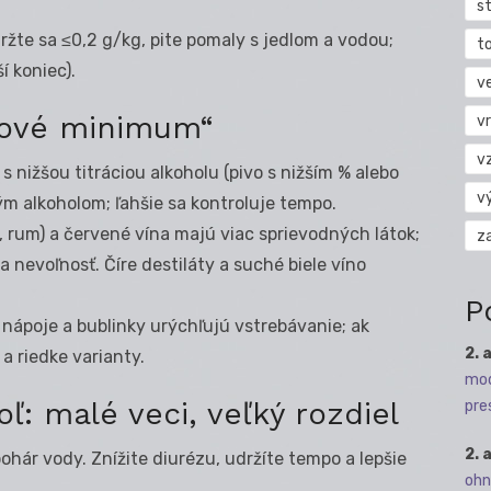
s
držte sa ≤0,2 g/kg, pite pomaly s jedlom a vodou;
t
í koniec).
v
dové minimum“
vr
v
 s nižšou titráciou alkoholu (pivo s nižším % alebo
v
m alkoholom; ľahšie sa kontroluje tempo.
, rum) a červené vína majú viac sprievodných látok;
z
 a nevoľnosť. Číre destiláty a suché biele víno
P
 nápoje a bublinky urýchľujú vstrebávanie; ak
2. 
a riedke varianty.
mod
oľ: malé veci, veľký rozdiel
pre
2. 
ohár vody. Znížite diurézu, udržíte tempo a lepšie
ohn