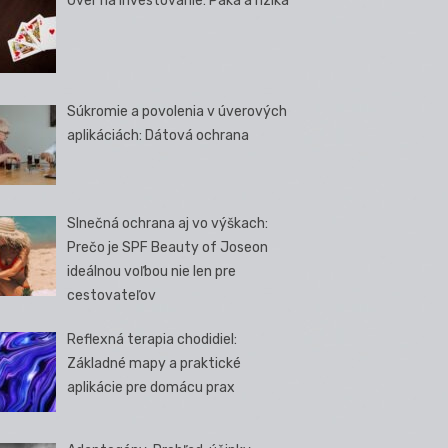
Úver na investovanie: Páka a riziká
Súkromie a povolenia v úverových
aplikáciách: Dátová ochrana
Slnečná ochrana aj vo výškach:
Prečo je SPF Beauty of Joseon
ideálnou voľbou nie len pre
cestovateľov
Reflexná terapia chodidiel:
Základné mapy a praktické
aplikácie pre domácu prax