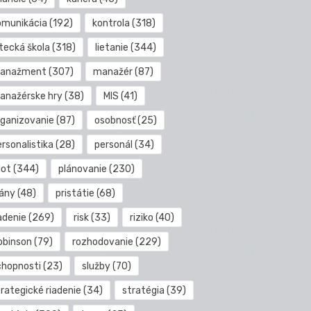
omunikácia
(192)
kontrola
(318)
etecká škola
(318)
lietanie
(344)
anažment
(307)
manažér
(87)
anažérske hry
(38)
MIS
(41)
rganizovanie
(87)
osobnosť
(25)
rsonalistika
(28)
personál
(34)
lot
(344)
plánovanie
(230)
lány
(48)
pristátie
(68)
adenie
(269)
risk
(33)
riziko
(40)
obinson
(79)
rozhodovanie
(229)
chopnosti
(23)
služby
(70)
rategické riadenie
(34)
stratégia
(39)