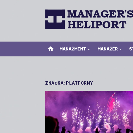
Skip
to
content
home
MANAŽMENT
MANAŽÉR
S
ZNAČKA:
PLATFORMY