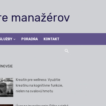
pre manažérov
SLUŽBY
PORADŇA
KONTAKT
JNOVŠIE
Kreatín pre wellness: Využitie
kreatínu na kognitívne funkcie,
nielen na svalovú hmotu