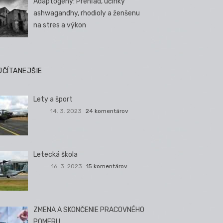
Adaptogény: Prehľad, účinky
ashwagandhy, rhodioly a ženšenu
na stres a výkon
JČÍTANEJŠIE
Lety a šport
14. 3. 2023
24 komentárov
Letecká škola
16. 3. 2023
15 komentárov
ZMENA A SKONČENIE PRACOVNÉHO
POMERU