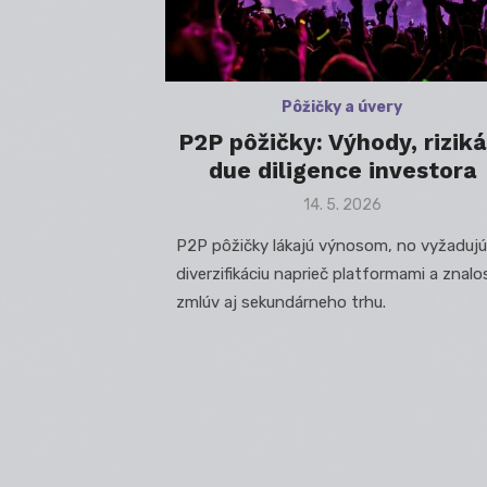
Pôžičky a úvery
P2P pôžičky: Výhody, riziká
due diligence investora
Posted
14. 5. 2026
on
P2P pôžičky lákajú výnosom, no vyžadujú
diverzifikáciu naprieč platformami a znalo
zmlúv aj sekundárneho trhu.