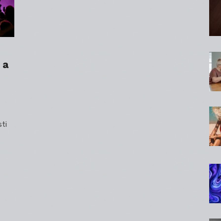
 a
sti