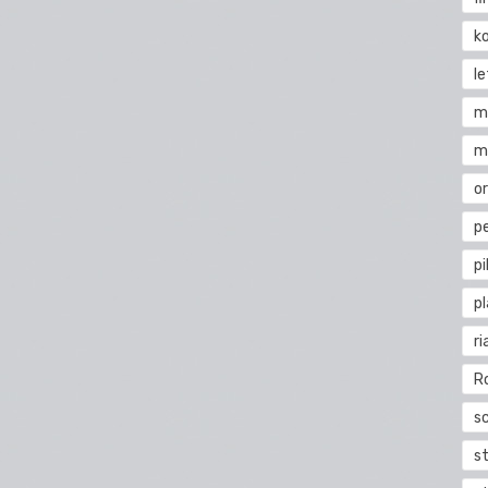
k
l
m
m
o
pe
pi
p
ri
R
s
st