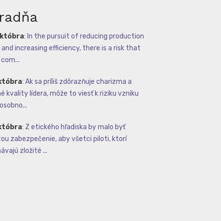
radňa
októbra
:
In the pursuit of reducing production
and increasing efficiency, there is a risk that
com...
któbra
:
Ak sa príliš zdôrazňuje charizma a
 kvality lídera, môže to viesť k riziku vzniku
osobno...
któbra
:
Z etického hľadiska by malo byť
tou zabezpečenie, aby všetci piloti, ktorí
vajú zložité ...