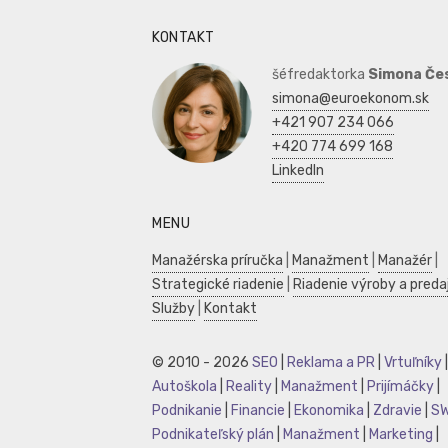
KONTAKT
šéfredaktorka
Simona Če
simona@euroekonom.sk
+421 907 234 066
+420 774 699 168
LinkedIn
MENU
Manažérska príručka
|
Manažment
|
Manažér
|
Strategické riadenie
|
Riadenie výroby a preda
Služby
|
Kontakt
© 2010 - 2026
SEO
|
Reklama a PR
|
Vrtuľníky
|
Autoškola
|
Reality
|
Manažment
|
Prijímáčky
|
Podnikanie
|
Financie
|
Ekonomika
|
Zdravie
|
S
Podnikateľský plán
|
Manažment
|
Marketing
|