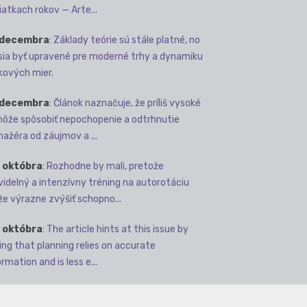
iatkach rokov — Arte...
 decembra
:
Základy teórie sú stále platné, no
ia byť upravené pre moderné trhy a dynamiku
kových mier.
 decembra
:
Článok naznačuje, že príliš vysoké
môže spôsobiť nepochopenie a odtrhnutie
ažéra od záujmov a ...
 októbra
:
Rozhodne by mali, pretože
videlný a intenzívny tréning na autorotáciu
e výrazne zvýšiť schopno...
 októbra
:
The article hints at this issue by
ing that planning relies on accurate
rmation and is less e...