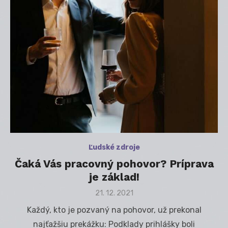
Ľudské zdroje
Čaká Vás pracovný pohovor? Príprava
je základ!
Posted
21. 12. 2021
on
Každý, kto je pozvaný na pohovor, už prekonal
najťažšiu prekážku: Podklady prihlášky boli