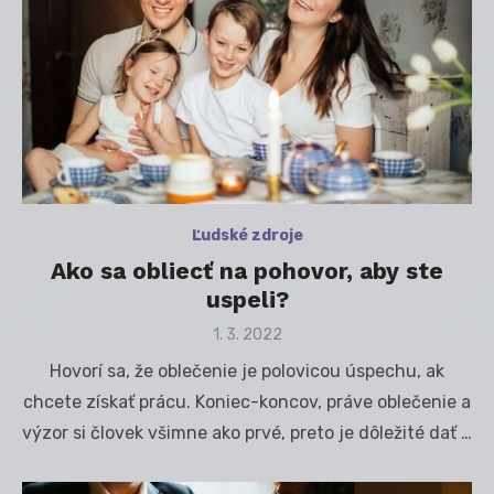
Ľudské zdroje
Ako sa obliecť na pohovor, aby ste
uspeli?
Posted
1. 3. 2022
on
Hovorí sa, že oblečenie je polovicou úspechu, ak
chcete získať prácu. Koniec-koncov, práve oblečenie a
výzor si človek všimne ako prvé, preto je dôležité dať …