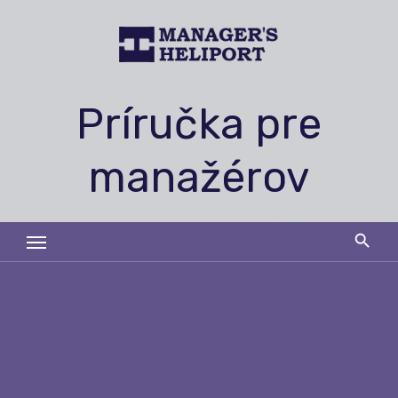
Skip
to
content
Príručka pre
manažérov