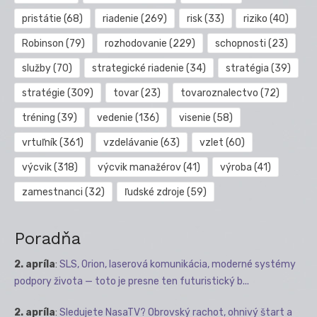
pristátie
(68)
riadenie
(269)
risk
(33)
riziko
(40)
Robinson
(79)
rozhodovanie
(229)
schopnosti
(23)
služby
(70)
strategické riadenie
(34)
stratégia
(39)
stratégie
(309)
tovar
(23)
tovaroznalectvo
(72)
tréning
(39)
vedenie
(136)
visenie
(58)
vrtuľník
(361)
vzdelávanie
(63)
vzlet
(60)
výcvik
(318)
výcvik manažérov
(41)
výroba
(41)
zamestnanci
(32)
ľudské zdroje
(59)
Poradňa
2. apríla
:
SLS, Orion, laserová komunikácia, moderné systémy
podpory života — toto je presne ten futuristický b...
2. apríla
:
Sledujete NasaTV? Obrovský rachot, ohnivý štart a