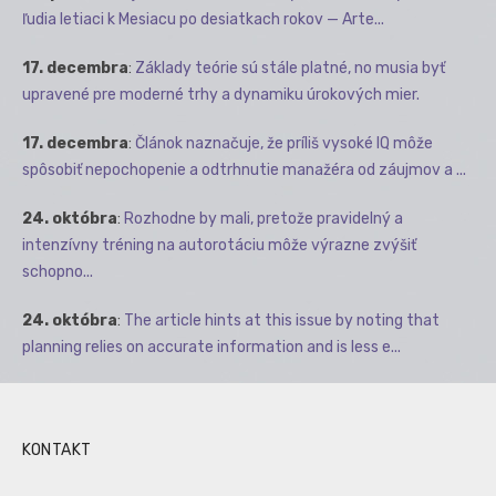
ľudia letiaci k Mesiacu po desiatkach rokov — Arte...
17. decembra
:
Základy teórie sú stále platné, no musia byť
upravené pre moderné trhy a dynamiku úrokových mier.
17. decembra
:
Článok naznačuje, že príliš vysoké IQ môže
spôsobiť nepochopenie a odtrhnutie manažéra od záujmov a ...
24. októbra
:
Rozhodne by mali, pretože pravidelný a
intenzívny tréning na autorotáciu môže výrazne zvýšiť
schopno...
24. októbra
:
The article hints at this issue by noting that
planning relies on accurate information and is less e...
KONTAKT