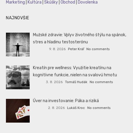
Marketing
|
Kultúra
|
Skúšky
|
Obchod
|
Dovolenka
NAJNOVŠIE
Mužské zdravie: Vplyv životného štýlu na spánok,
stres a hladinu testosterónu
9. 8. 2026
Peter Kráľ
No comments
Kreatín pre wellness: Využitie kreatínu na
kognitívne funkcie, nielen na svalovú hmotu
3. 8. 2026
Tomáš Hudák
No comments
Úver na investovanie: Páka a riziká
2. 8. 2026
Lukáš Kroc
No comments