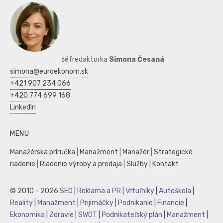
šéfredaktorka
Simona Česaná
simona@euroekonom.sk
+421 907 234 066
+420 774 699 168
LinkedIn
MENU
Manažérska príručka
|
Manažment
|
Manažér
|
Strategické
riadenie
|
Riadenie výroby a predaja
|
Služby
|
Kontakt
© 2010 - 2026
SEO
|
Reklama a PR
|
Vrtuľníky
|
Autoškola
|
Reality
|
Manažment
|
Prijímáčky
|
Podnikanie
|
Financie
|
Ekonomika
|
Zdravie
|
SWOT
|
Podnikateľský plán
|
Manažment
|