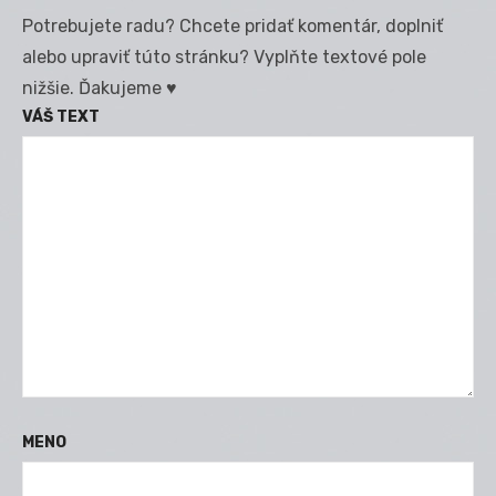
Potrebujete radu? Chcete pridať komentár, doplniť
alebo upraviť túto stránku? Vyplňte textové pole
nižšie. Ďakujeme ♥
VÁŠ TEXT
MENO