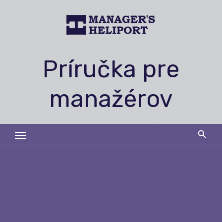
Skip
to
content
Príručka pre
manažérov