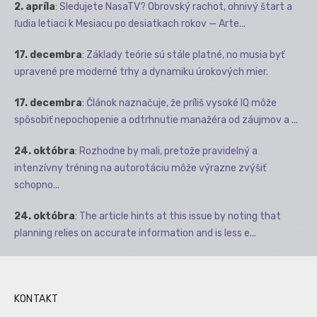
2. apríla
:
Sledujete NasaTV? Obrovský rachot, ohnivý štart a
ľudia letiaci k Mesiacu po desiatkach rokov — Arte...
17. decembra
:
Základy teórie sú stále platné, no musia byť
upravené pre moderné trhy a dynamiku úrokových mier.
17. decembra
:
Článok naznačuje, že príliš vysoké IQ môže
spôsobiť nepochopenie a odtrhnutie manažéra od záujmov a ...
24. októbra
:
Rozhodne by mali, pretože pravidelný a
intenzívny tréning na autorotáciu môže výrazne zvýšiť
schopno...
24. októbra
:
The article hints at this issue by noting that
planning relies on accurate information and is less e...
KONTAKT