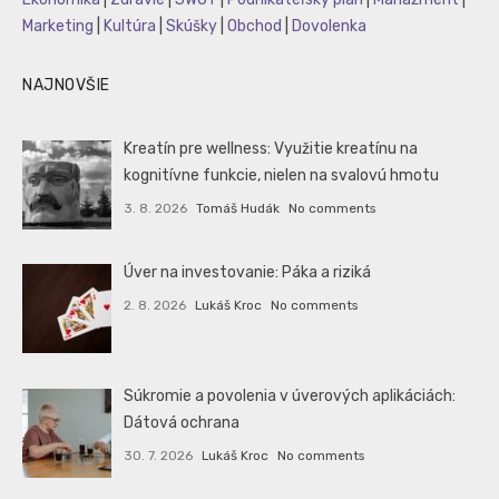
Marketing
|
Kultúra
|
Skúšky
|
Obchod
|
Dovolenka
NAJNOVŠIE
Kreatín pre wellness: Využitie kreatínu na
kognitívne funkcie, nielen na svalovú hmotu
3. 8. 2026
Tomáš Hudák
No comments
Úver na investovanie: Páka a riziká
2. 8. 2026
Lukáš Kroc
No comments
Súkromie a povolenia v úverových aplikáciách:
Dátová ochrana
30. 7. 2026
Lukáš Kroc
No comments