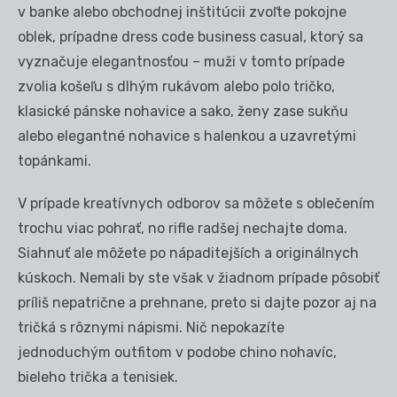
v banke alebo obchodnej inštitúcii zvoľte pokojne
oblek, prípadne dress code business casual, ktorý sa
vyznačuje elegantnosťou – muži v tomto prípade
zvolia košeľu s dlhým rukávom alebo polo tričko,
klasické pánske nohavice a sako, ženy zase sukňu
alebo elegantné nohavice s halenkou a uzavretými
topánkami.
V prípade kreatívnych odborov sa môžete s oblečením
trochu viac pohrať, no rifle radšej nechajte doma.
Siahnuť ale môžete po nápaditejších a originálnych
kúskoch. Nemali by ste však v žiadnom prípade pôsobiť
príliš nepatrične a prehnane, preto si dajte pozor aj na
tričká s rôznymi nápismi. Nič nepokazíte
jednoduchým outfitom v podobe chino nohavíc,
bieleho trička a tenisiek.