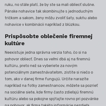
ruku, no stále platí, že by ste sa mali obliecť slušne.
Pánske nohavice tak skombinujte s jednoduchým
tričkom a sakom, ženy môžu zvoliť šaty, sukňu alebo
nohavice v kombinácii napríklad z blúzkou.
P
risp
ôsobte oblečenie firemnej
kultúre
Neexistuje jedna správna verzia toho, čo si na
pohovor obliecť. Dnes sa veľmi dbá aj na firemnú
kultúru, preto než sa vyberiete za novým
potenciálnym zamestnávateľom, zistite si niečo o
tom, ako v danej firme fungujú. Určite narazíte
napríklad na fotky zamestnancov, môžete sa pozrieť
na sociálne siete, kde firmy často zdieľajú firemnú
kultúru alebo sa pokojne spýtajte rovno pri pozvánke
na pohovor, ak firma takéto informácie nezdieľa.