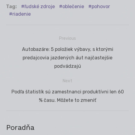
Tag:
ľudské zdroje
oblečenie
pohovor
riadenie
Previous
Navigácia
Previous
Autobazáre: 5 položiek výbavy, s ktorými
v
post:
predajcovia jazdených áut najčastejšie
článku
podvádzajú
Next
Next
Podľa štatistík sú zamestnanci produktívni len 60
post:
% času. Môžete to zmeniť
Poradňa