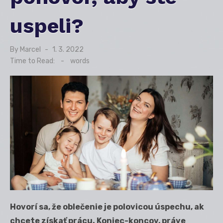
uspeli?
By
Marcel
Posted
1. 3. 2022
on
Time to Read:
-
words
Hovorí sa, že oblečenie je polovicou úspechu, ak
chcete získať prácu. Koniec-koncov, práve