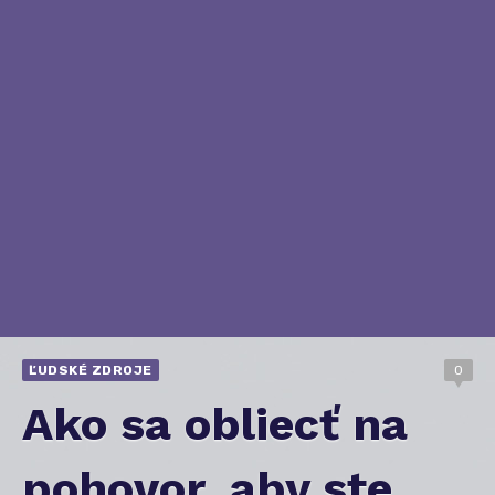
ĽUDSKÉ ZDROJE
0
Ako sa obliecť na
pohovor, aby ste