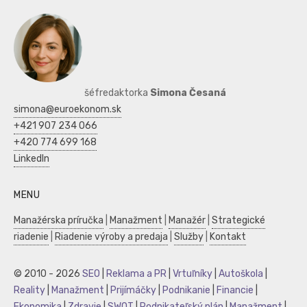
šéfredaktorka
Simona Česaná
simona@euroekonom.sk
+421 907 234 066
+420 774 699 168
LinkedIn
MENU
Manažérska príručka
|
Manažment
|
Manažér
|
Strategické
riadenie
|
Riadenie výroby a predaja
|
Služby
|
Kontakt
© 2010 - 2026
SEO
|
Reklama a PR
|
Vrtuľníky
|
Autoškola
|
Reality
|
Manažment
|
Prijímáčky
|
Podnikanie
|
Financie
|
Ekonomika
|
Zdravie
|
SWOT
|
Podnikateľský plán
|
Manažment
|