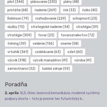
pilot
(344)
plánovanie
(230)
plány
(48)
pristátie
(68)
riadenie
(269)
risk
(33)
riziko
(40)
Robinson
(79)
rozhodovanie
(229)
schopnosti
(23)
služby
(70)
strategické riadenie
(34)
stratégia
(39)
stratégie
(309)
tovar
(23)
tovaroznalectvo
(72)
tréning
(39)
vedenie
(136)
visenie
(58)
vrtuľník
(361)
vzdelávanie
(63)
vzlet
(60)
výcvik
(318)
výcvik manažérov
(41)
výroba
(41)
zamestnanci
(32)
ľudské zdroje
(59)
Poradňa
2. apríla
:
SLS, Orion, laserová komunikácia, moderné systémy
podpory života — toto je presne ten futuristický b...