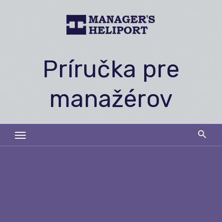
Skip
to
content
Príručka pre
manažérov