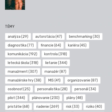
TÉMY
analýza
(29)
autorotácia
(47)
benchmarking
(30)
diagnostika
(77)
financie
(64)
kariéra
(45)
komunikácia
(192)
kontrola
(318)
letecká škola
(318)
lietanie
(344)
manažment
(307)
manažér
(87)
manažérske hry
(38)
MIS
(41)
organizovanie
(87)
osobnosť
(25)
personalistika
(28)
personál
(34)
pilot
(344)
plánovanie
(230)
plány
(48)
pristátie
(68)
riadenie
(269)
risk
(33)
riziko
(40)