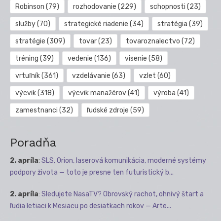
Robinson
(79)
rozhodovanie
(229)
schopnosti
(23)
služby
(70)
strategické riadenie
(34)
stratégia
(39)
stratégie
(309)
tovar
(23)
tovaroznalectvo
(72)
tréning
(39)
vedenie
(136)
visenie
(58)
vrtuľník
(361)
vzdelávanie
(63)
vzlet
(60)
výcvik
(318)
výcvik manažérov
(41)
výroba
(41)
zamestnanci
(32)
ľudské zdroje
(59)
Poradňa
2. apríla
:
SLS, Orion, laserová komunikácia, moderné systémy
podpory života — toto je presne ten futuristický b...
2. apríla
:
Sledujete NasaTV? Obrovský rachot, ohnivý štart a
ľudia letiaci k Mesiacu po desiatkach rokov — Arte...