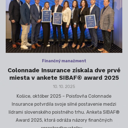
Finančný manažment
Colonnade Insurance získala dve prvé
miesta v ankete SIBAF® award 2025
Posted
10. 10. 2025
on
Košice, október 2025 – Poisťovňa Colonnade
Insurance potvrdila svoje silné postavenie medzi
lídrami slovenského poistného trhu. Anketa SIBAF®
Award 2025, ktorá odráža názory finančných