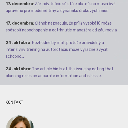
17. decembra
:
Základy teórie sú stále platné, no musia byť
upravené pre moderné trhy a dynamiku úrokových mier.
17. decembra
:
Článok naznačuje, že príliš vysoké IQ môže
spôsobiť nepochopenie a odtrhnutie manažéra od záujmov a ...
24. októbra
:
Rozhodne by mali, pretože pravidelný a
intenzívny tréning na autorotáciu môže výrazne zvýšiť
schopno...
24. októbra
:
The article hints at this issue by noting that
planning relies on accurate information and is less e...
KONTAKT