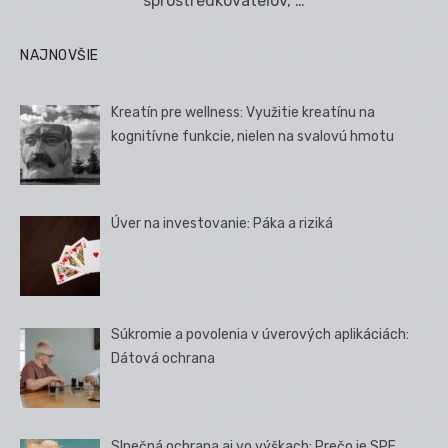
sprostredkovateľov, …
NAJNOVŠIE
Kreatín pre wellness: Využitie kreatínu na
kognitívne funkcie, nielen na svalovú hmotu
Úver na investovanie: Páka a riziká
Súkromie a povolenia v úverových aplikáciách:
Dátová ochrana
Slnečná ochrana aj vo výškach: Prečo je SPF