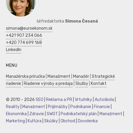
šéfredaktorka
Simona Česaná
simona@euroekonom.sk
+421 907 234 066
+420 774 699 168
LinkedIn
MENU
Manažérska príručka
|
Manažment
|
Manažér
|
Strategické
riadenie
|
Riadenie výroby a predaja
|
Služby
|
Kontakt
© 2010 - 2026
SEO
|
Reklama a PR
|
Vrtuľníky
|
Autoškola
|
Reality
|
Manažment
|
Prijímáčky
|
Podnikanie
|
Financie
|
Ekonomika
|
Zdravie
|
SWOT
|
Podnikateľský plán
|
Manažment
|
Marketing
|
Kultúra
|
Skúšky
|
Obchod
|
Dovolenka