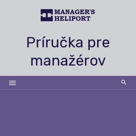
Skip
to
content
Príručka pre
manažérov