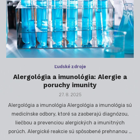
Ľudské zdroje
Alergológia a imunológia: Alergie a
poruchy imunity
Posted
27. 8. 2025
on
Alergológia a imunológia Alergológia a imunológia sú
medicínske odbory, ktoré sa zaoberajú diagnózou,
liečbou a prevenciou alergických a imunitných
porúch. Alergické reakcie sú spôsobené prehnanou …