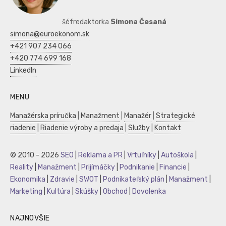
šéfredaktorka
Simona Česaná
simona@euroekonom.sk
+421 907 234 066
+420 774 699 168
LinkedIn
MENU
Manažérska príručka
|
Manažment
|
Manažér
|
Strategické
riadenie
|
Riadenie výroby a predaja
|
Služby
|
Kontakt
© 2010 - 2026
SEO
|
Reklama a PR
|
Vrtuľníky
|
Autoškola
|
Reality
|
Manažment
|
Prijímáčky
|
Podnikanie
|
Financie
|
Ekonomika
|
Zdravie
|
SWOT
|
Podnikateľský plán
|
Manažment
|
Marketing
|
Kultúra
|
Skúšky
|
Obchod
|
Dovolenka
NAJNOVŠIE