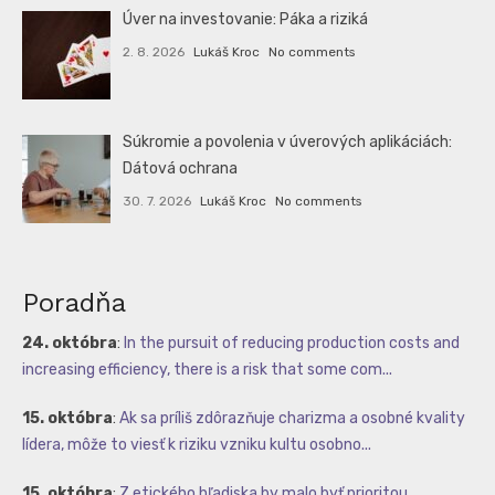
Úver na investovanie: Páka a riziká
2. 8. 2026
Lukáš Kroc
No comments
Súkromie a povolenia v úverových aplikáciách:
Dátová ochrana
30. 7. 2026
Lukáš Kroc
No comments
Poradňa
24. októbra
:
In the pursuit of reducing production costs and
increasing efficiency, there is a risk that some com...
15. októbra
:
Ak sa príliš zdôrazňuje charizma a osobné kvality
lídera, môže to viesť k riziku vzniku kultu osobno...
15. októbra
:
Z etického hľadiska by malo byť prioritou