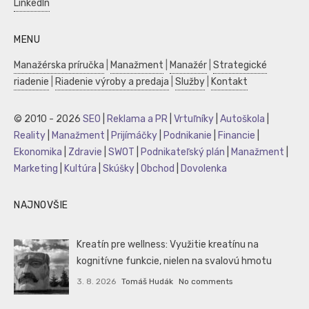
LinkedIn
MENU
Manažérska príručka
|
Manažment
|
Manažér
|
Strategické
riadenie
|
Riadenie výroby a predaja
|
Služby
|
Kontakt
© 2010 - 2026
SEO
|
Reklama a PR
|
Vrtuľníky
|
Autoškola
|
Reality
|
Manažment
|
Prijímáčky
|
Podnikanie
|
Financie
|
Ekonomika
|
Zdravie
|
SWOT
|
Podnikateľský plán
|
Manažment
|
Marketing
|
Kultúra
|
Skúšky
|
Obchod
|
Dovolenka
NAJNOVŠIE
Kreatín pre wellness: Využitie kreatínu na
kognitívne funkcie, nielen na svalovú hmotu
3. 8. 2026
Tomáš Hudák
No comments