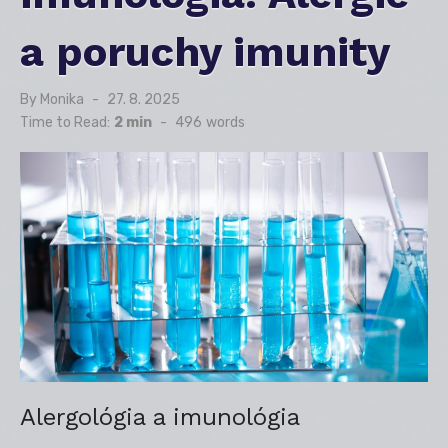
a poruchy imunity
By
Monika
Posted
27. 8. 2025
on
Time to Read:
2 min
-
496
words
Alergológia a imunológia