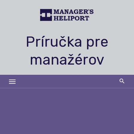
Skip
to
content
Príručka pre
manažérov