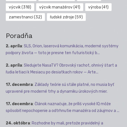
výcvik
(318)
výcvik manažérov
(41)
výroba
(41)
zamestnanci
(32)
ľudské zdroje
(59)
Poradňa
2. apríla
:
SLS, Orion, laserová komunikácia, moderné systémy
podpory života — toto je presne ten futuristický b...
2. apríla
:
Sledujete NasaTV? Obrovský rachot, ohnivý štart a
ľudia letiaci k Mesiacu po desiatkach rokov — Arte...
17. decembra
:
Základy teórie sú stále platné, no musia byť
upravené pre moderné trhy a dynamiku úrokových mier.
17. decembra
:
Článok naznačuje, že príliš vysoké IQ môže
spôsobiť nepochopenie a odtrhnutie manažéra od záujmov a ...
24. októbra
:
Rozhodne by mali, pretože pravidelný a