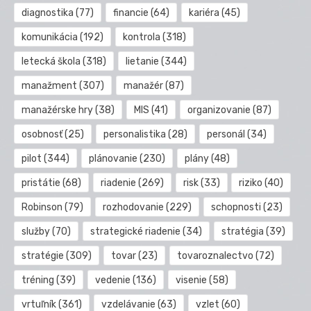
diagnostika
(77)
financie
(64)
kariéra
(45)
komunikácia
(192)
kontrola
(318)
letecká škola
(318)
lietanie
(344)
manažment
(307)
manažér
(87)
manažérske hry
(38)
MIS
(41)
organizovanie
(87)
osobnosť
(25)
personalistika
(28)
personál
(34)
pilot
(344)
plánovanie
(230)
plány
(48)
pristátie
(68)
riadenie
(269)
risk
(33)
riziko
(40)
Robinson
(79)
rozhodovanie
(229)
schopnosti
(23)
služby
(70)
strategické riadenie
(34)
stratégia
(39)
stratégie
(309)
tovar
(23)
tovaroznalectvo
(72)
tréning
(39)
vedenie
(136)
visenie
(58)
vrtuľník
(361)
vzdelávanie
(63)
vzlet
(60)