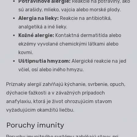
Potravinové alergie:
Reakcie na potraviny, ako
sú arašidy, mlieko, vajcia alebo morské plody.
Alergia na lieky:
Reakcie na antibiotiká,
analgetiká a iné lieky.
Kožné alergie:
Kontaktná dermatitída alebo
ekzémy vyvolané chemickými látkami alebo
kovmi.
Uštipnutia hmyzom:
Alergické reakcie na jed
včiel, osí alebo iného hmyzu.
Príznaky alergií zahŕňajú kýchanie, svrbenie, opuch,
dýchacie ťažkosti a v závažných prípadoch
anafylaxiu, ktorá je život ohrozujúcim stavom
vyžadujúcim okamžitú liečbu.
Poruchy imunity
Poruchy imunitného systému zahŕňajú stavy, pri