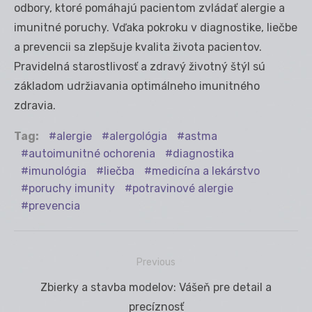
odbory, ktoré pomáhajú pacientom zvládať alergie a
imunitné poruchy. Vďaka pokroku v diagnostike, liečbe
a prevencii sa zlepšuje kvalita života pacientov.
Pravidelná starostlivosť a zdravý životný štýl sú
základom udržiavania optimálneho imunitného
zdravia.
Tag:
alergie
alergológia
astma
autoimunitné ochorenia
diagnostika
imunológia
liečba
medicína a lekárstvo
poruchy imunity
potravinové alergie
prevencia
Previous
Navigácia
Previous
Zbierky a stavba modelov: Vášeň pre detail a
v
post:
precíznosť