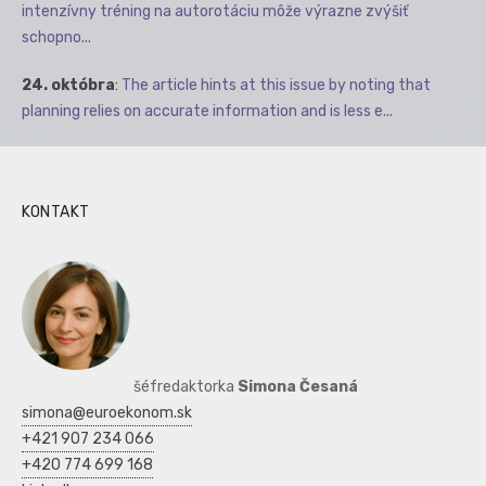
intenzívny tréning na autorotáciu môže výrazne zvýšiť
schopno...
24. októbra
:
The article hints at this issue by noting that
planning relies on accurate information and is less e...
KONTAKT
šéfredaktorka
Simona Česaná
simona@euroekonom.sk
+421 907 234 066
+420 774 699 168