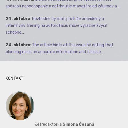
spôsobiť nepochopenie a odtrhnutie manažéra od záujmov a ...
24. októbra
:
Rozhodne by mali, pretože pravidelný a
intenzívny tréning na autorotáciu môže výrazne zvýšiť
schopno...
24. októbra
:
The article hints at this issue by noting that
planning relies on accurate information and is less e...
KONTAKT
šéfredaktorka
Simona Česaná