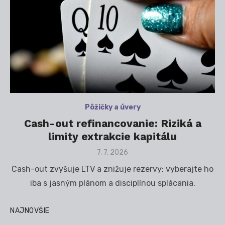
Pôžičky a úvery
Cash-out refinancovanie: Riziká a
limity extrakcie kapitálu
Posted
7. 7. 2026
on
Cash-out zvyšuje LTV a znižuje rezervy; vyberajte ho
iba s jasným plánom a disciplínou splácania.
NAJNOVŠIE