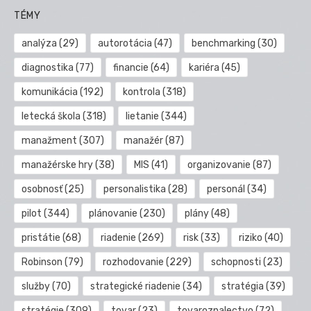
TÉMY
analýza
(29)
autorotácia
(47)
benchmarking
(30)
diagnostika
(77)
financie
(64)
kariéra
(45)
komunikácia
(192)
kontrola
(318)
letecká škola
(318)
lietanie
(344)
manažment
(307)
manažér
(87)
manažérske hry
(38)
MIS
(41)
organizovanie
(87)
osobnosť
(25)
personalistika
(28)
personál
(34)
pilot
(344)
plánovanie
(230)
plány
(48)
pristátie
(68)
riadenie
(269)
risk
(33)
riziko
(40)
Robinson
(79)
rozhodovanie
(229)
schopnosti
(23)
služby
(70)
strategické riadenie
(34)
stratégia
(39)
stratégie
(309)
tovar
(23)
tovaroznalectvo
(72)