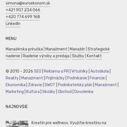
simona@euroekonom.sk
+421 907 234 066
+420 774 699 168
LinkedIn
MENU
Manažérska príručka
|
Manažment
|
Manažér
|
Strategické
riadenie
|
Riadenie výroby a predaja
|
Služby
|
Kontakt
© 2010 - 2026
SEO
|
Reklama a PR
|
Vrtuľníky
|
Autoškola
|
Reality
|
Manažment
|
Prijímáčky
|
Podnikanie
|
Financie
|
Ekonomika
|
Zdravie
|
SWOT
|
Podnikateľský plán
|
Manažment
|
Marketing
|
Kultúra
|
Skúšky
|
Obchod
|
Dovolenka
NAJNOVŠIE
Kreatín pre wellness: Využitie kreatínu na