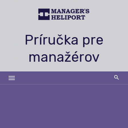
Skip
to
content
Príručka pre
manažérov