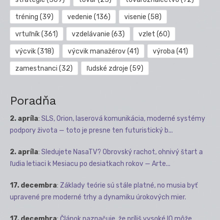
tréning
(39)
vedenie
(136)
visenie
(58)
vrtuľník
(361)
vzdelávanie
(63)
vzlet
(60)
výcvik
(318)
výcvik manažérov
(41)
výroba
(41)
zamestnanci
(32)
ľudské zdroje
(59)
Poradňa
2. apríla
:
SLS, Orion, laserová komunikácia, moderné systémy
podpory života — toto je presne ten futuristický b...
2. apríla
:
Sledujete NasaTV? Obrovský rachot, ohnivý štart a
ľudia letiaci k Mesiacu po desiatkach rokov — Arte...
17. decembra
:
Základy teórie sú stále platné, no musia byť
upravené pre moderné trhy a dynamiku úrokových mier.
17. decembra
:
Článok naznačuje, že príliš vysoké IQ môže