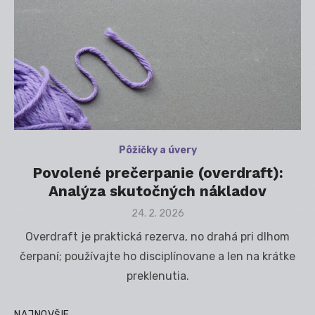
Pôžičky a úvery
Povolené prečerpanie (overdraft):
Analýza skutočných nákladov
Posted
24. 2. 2026
on
Overdraft je praktická rezerva, no drahá pri dlhom
čerpaní; používajte ho disciplínovane a len na krátke
preklenutia.
NAJNOVŠIE