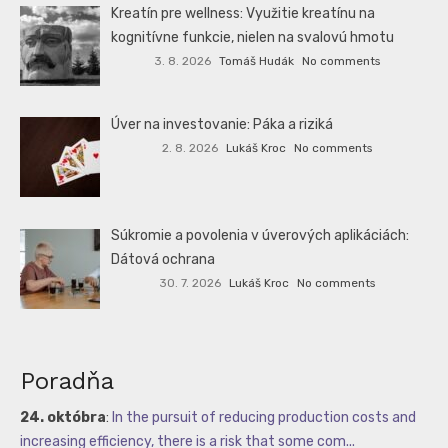
Kreatín pre wellness: Využitie kreatínu na
kognitívne funkcie, nielen na svalovú hmotu
3. 8. 2026
Tomáš Hudák
No comments
Úver na investovanie: Páka a riziká
2. 8. 2026
Lukáš Kroc
No comments
Súkromie a povolenia v úverových aplikáciách:
Dátová ochrana
30. 7. 2026
Lukáš Kroc
No comments
Poradňa
24. októbra
:
In the pursuit of reducing production costs and
increasing efficiency, there is a risk that some com...