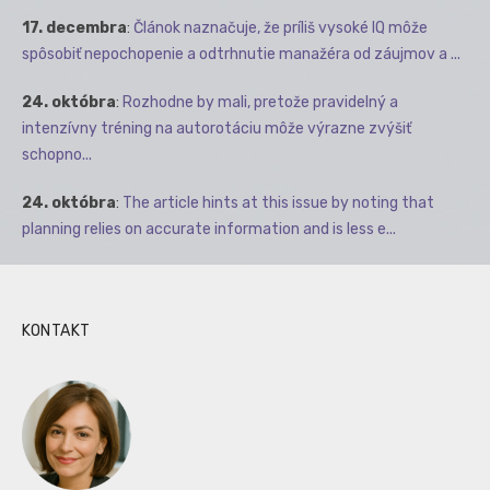
17. decembra
:
Článok naznačuje, že príliš vysoké IQ môže
spôsobiť nepochopenie a odtrhnutie manažéra od záujmov a ...
24. októbra
:
Rozhodne by mali, pretože pravidelný a
intenzívny tréning na autorotáciu môže výrazne zvýšiť
schopno...
24. októbra
:
The article hints at this issue by noting that
planning relies on accurate information and is less e...
KONTAKT