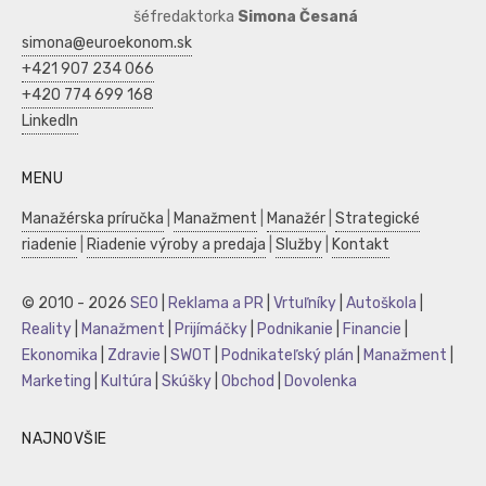
šéfredaktorka
Simona Česaná
simona@euroekonom.sk
+421 907 234 066
+420 774 699 168
LinkedIn
MENU
Manažérska príručka
|
Manažment
|
Manažér
|
Strategické
riadenie
|
Riadenie výroby a predaja
|
Služby
|
Kontakt
© 2010 - 2026
SEO
|
Reklama a PR
|
Vrtuľníky
|
Autoškola
|
Reality
|
Manažment
|
Prijímáčky
|
Podnikanie
|
Financie
|
Ekonomika
|
Zdravie
|
SWOT
|
Podnikateľský plán
|
Manažment
|
Marketing
|
Kultúra
|
Skúšky
|
Obchod
|
Dovolenka
NAJNOVŠIE