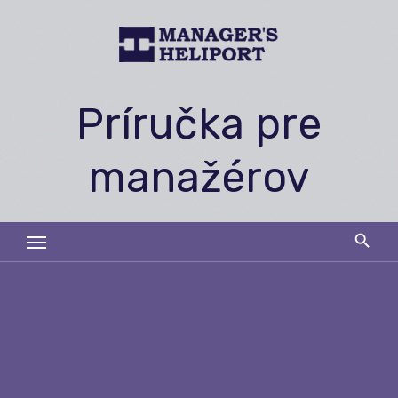
Skip
to
content
Príručka pre
manažérov