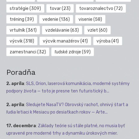
stratégie
(309)
tovar
(23)
tovaroznalectvo
(72)
tréning
(39)
vedenie
(136)
visenie
(58)
vrtuľník
(361)
vzdelávanie
(63)
vzlet
(60)
výcvik
(318)
výcvik manažérov
(41)
výroba
(41)
zamestnanci
(32)
ľudské zdroje
(59)
Poradňa
2. apríla
:
SLS, Orion, laserová komunikácia, moderné systémy
podpory života — toto je presne ten futuristický b...
2. apríla
:
Sledujete NasaTV? Obrovský rachot, ohnivý štart a
ľudia letiaci k Mesiacu po desiatkach rokov — Arte...
17. decembra
:
Základy teórie sú stále platné, no musia byť
upravené pre moderné trhy a dynamiku úrokových mier.