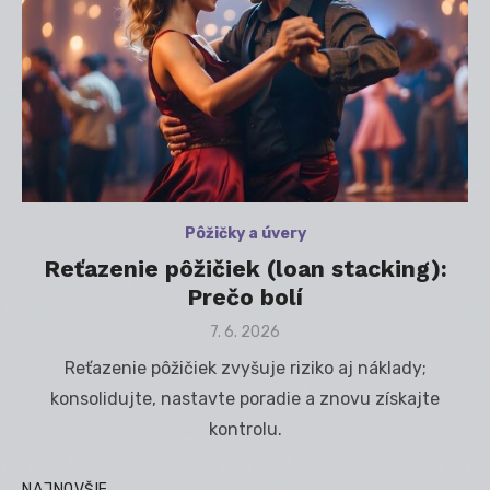
Pôžičky a úvery
Reťazenie pôžičiek (loan stacking):
Prečo bolí
Posted
7. 6. 2026
on
Reťazenie pôžičiek zvyšuje riziko aj náklady;
konsolidujte, nastavte poradie a znovu získajte
kontrolu.
NAJNOVŠIE