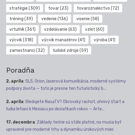
stratégie
(309)
tovar
(23)
tovaroznalectvo
(72)
tréning
(39)
vedenie
(136)
visenie
(58)
vrtuľník
(361)
vzdelávanie
(63)
vzlet
(60)
výcvik
(318)
výcvik manažérov
(41)
výroba
(41)
zamestnanci
(32)
ľudské zdroje
(59)
Poradňa
2. apríla
:
SLS, Orion, laserová komunikácia, moderné systémy
podpory života — toto je presne ten futuristický b...
2. apríla
:
Sledujete NasaTV? Obrovský rachot, ohnivý štart a
ľudia letiaci k Mesiacu po desiatkach rokov — Arte...
17. decembra
:
Základy teórie sú stále platné, no musia byť
upravené pre moderné trhy a dynamiku úrokových mier.