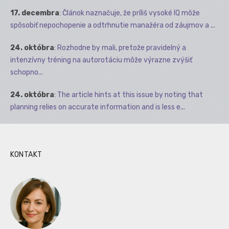
17. decembra
:
Článok naznačuje, že príliš vysoké IQ môže
spôsobiť nepochopenie a odtrhnutie manažéra od záujmov a ...
24. októbra
:
Rozhodne by mali, pretože pravidelný a
intenzívny tréning na autorotáciu môže výrazne zvýšiť
schopno...
24. októbra
:
The article hints at this issue by noting that
planning relies on accurate information and is less e...
KONTAKT