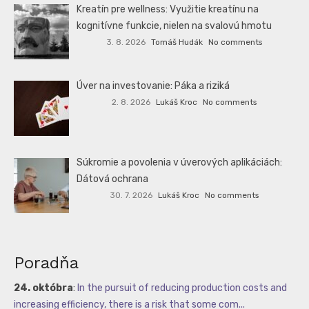
Kreatín pre wellness: Využitie kreatínu na
kognitívne funkcie, nielen na svalovú hmotu
3. 8. 2026
Tomáš Hudák
No comments
Úver na investovanie: Páka a riziká
2. 8. 2026
Lukáš Kroc
No comments
Súkromie a povolenia v úverových aplikáciách:
Dátová ochrana
30. 7. 2026
Lukáš Kroc
No comments
Poradňa
24. októbra
:
In the pursuit of reducing production costs and
increasing efficiency, there is a risk that some com...