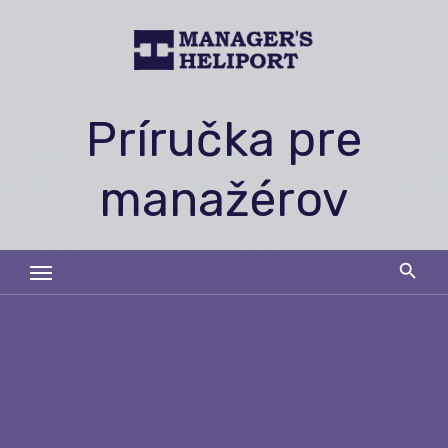
Skip
to
content
Príručka pre
manažérov