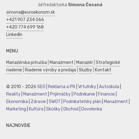
šéfredaktorka
Simona Česaná
simona@euroekonom.sk
+421 907 234 066
+420 774 699 168
LinkedIn
MENU
Manažérska príručka
|
Manažment
|
Manažér
|
Strategické
riadenie
|
Riadenie výroby a predaja
|
Služby
|
Kontakt
© 2010 - 2026
SEO
|
Reklama a PR
|
Vrtuľníky
|
Autoškola
|
Reality
|
Manažment
|
Prijímáčky
|
Podnikanie
|
Financie
|
Ekonomika
|
Zdravie
|
SWOT
|
Podnikateľský plán
|
Manažment
|
Marketing
|
Kultúra
|
Skúšky
|
Obchod
|
Dovolenka
NAJNOVŠIE