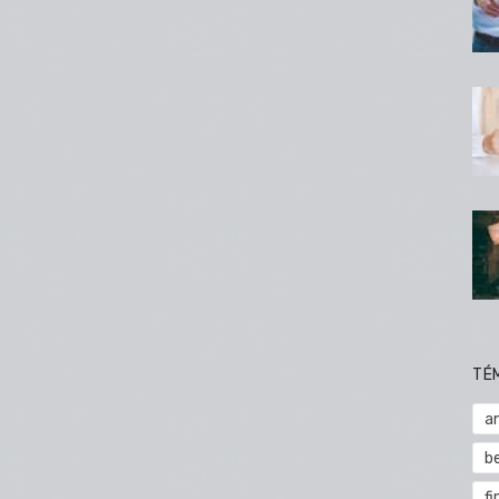
TÉ
a
b
fi