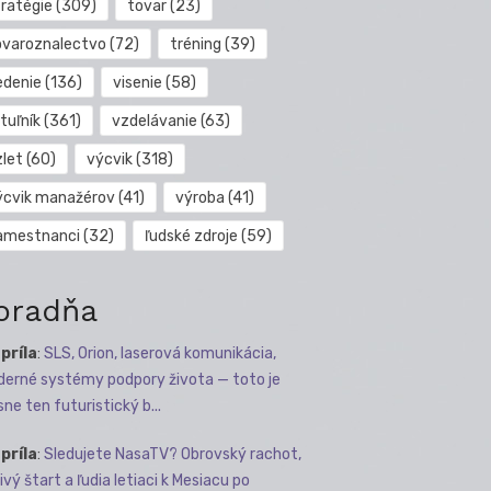
tratégie
(309)
tovar
(23)
ovaroznalectvo
(72)
tréning
(39)
edenie
(136)
visenie
(58)
tuľník
(361)
vzdelávanie
(63)
zlet
(60)
výcvik
(318)
ýcvik manažérov
(41)
výroba
(41)
amestnanci
(32)
ľudské zdroje
(59)
oradňa
apríla
:
SLS, Orion, laserová komunikácia,
erné systémy podpory života — toto je
sne ten futuristický b...
apríla
:
Sledujete NasaTV? Obrovský rachot,
ivý štart a ľudia letiaci k Mesiacu po