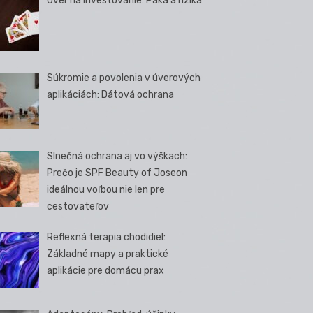
Úver na investovanie: Páka a riziká
Súkromie a povolenia v úverových
aplikáciách: Dátová ochrana
Slnečná ochrana aj vo výškach:
Prečo je SPF Beauty of Joseon
ideálnou voľbou nie len pre
cestovateľov
Reflexná terapia chodidiel:
Základné mapy a praktické
aplikácie pre domácu prax