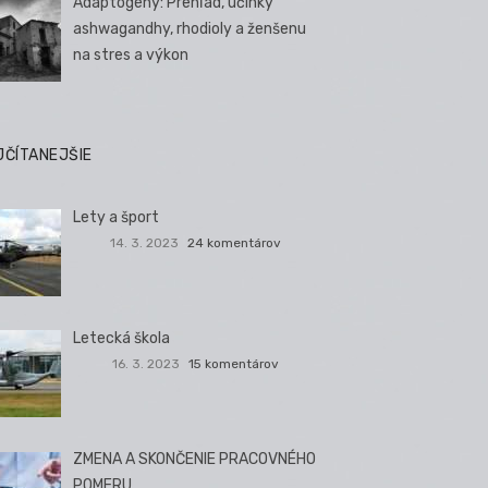
Adaptogény: Prehľad, účinky
ashwagandhy, rhodioly a ženšenu
na stres a výkon
JČÍTANEJŠIE
Lety a šport
14. 3. 2023
24 komentárov
Letecká škola
16. 3. 2023
15 komentárov
ZMENA A SKONČENIE PRACOVNÉHO
POMERU