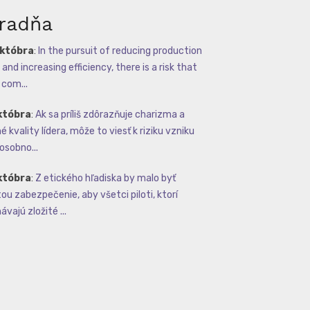
radňa
októbra
:
In the pursuit of reducing production
and increasing efficiency, there is a risk that
com...
któbra
:
Ak sa príliš zdôrazňuje charizma a
 kvality lídera, môže to viesť k riziku vzniku
osobno...
któbra
:
Z etického hľadiska by malo byť
tou zabezpečenie, aby všetci piloti, ktorí
vajú zložité ...