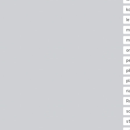
k
l
m
m
o
pe
pi
p
ri
R
s
st