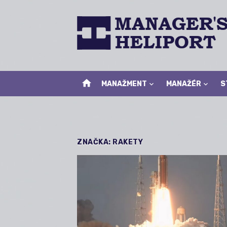
Skip
to
content
home
MANAŽMENT
MANAŽÉR
S
ZNAČKA:
RAKETY