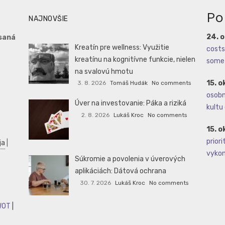
Po
NAJNOVŠIE
24. 
saná
Kreatín pre wellness: Využitie
costs 
kreatínu na kognitívne funkcie, nielen
some 
na svalovú hmotu
15. o
3. 8. 2026
Tomáš Hudák
No comments
osobné
Úver na investovanie: Páka a riziká
kultu 
2. 8. 2026
Lukáš Kroc
No comments
15. o
priori
ja
|
vykoná
Súkromie a povolenia v úverových
aplikáciách: Dátová ochrana
30. 7. 2026
Lukáš Kroc
No comments
WOT
|