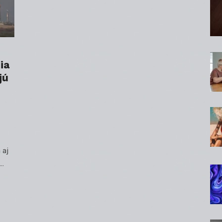
ia
jú
 aj
 …