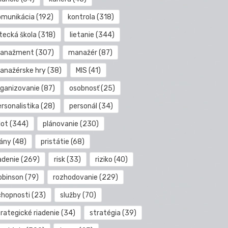
omunikácia
(192)
kontrola
(318)
etecká škola
(318)
lietanie
(344)
anažment
(307)
manažér
(87)
anažérske hry
(38)
MIS
(41)
rganizovanie
(87)
osobnosť
(25)
rsonalistika
(28)
personál
(34)
lot
(344)
plánovanie
(230)
lány
(48)
pristátie
(68)
adenie
(269)
risk
(33)
riziko
(40)
obinson
(79)
rozhodovanie
(229)
chopnosti
(23)
služby
(70)
rategické riadenie
(34)
stratégia
(39)