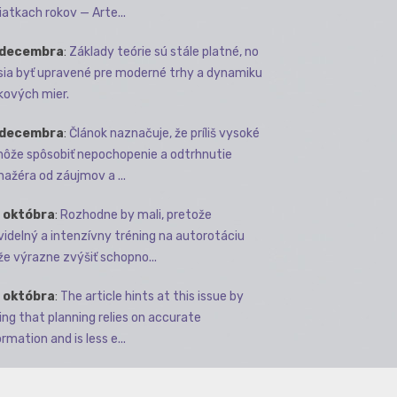
iatkach rokov — Arte...
 decembra
:
Základy teórie sú stále platné, no
ia byť upravené pre moderné trhy a dynamiku
kových mier.
 decembra
:
Článok naznačuje, že príliš vysoké
môže spôsobiť nepochopenie a odtrhnutie
ažéra od záujmov a ...
 októbra
:
Rozhodne by mali, pretože
videlný a intenzívny tréning na autorotáciu
e výrazne zvýšiť schopno...
 októbra
:
The article hints at this issue by
ing that planning relies on accurate
rmation and is less e...