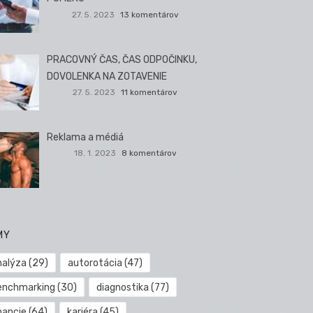
27. 5. 2023
13 komentárov
PRACOVNÝ ČAS, ČAS ODPOČINKU,
DOVOLENKA NA ZOTAVENIE
27. 5. 2023
11 komentárov
Reklama a médiá
18. 1. 2023
8 komentárov
MY
nalýza
(29)
autorotácia
(47)
enchmarking
(30)
diagnostika
(77)
nancie
(64)
kariéra
(45)