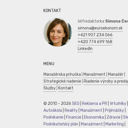
KONTAKT
šéfredaktorka
Simona Če
simona@euroekonom.sk
+421 907 234 066
+420 774 699 168
LinkedIn
MENU
Manažérska príručka
|
Manažment
|
Manažér
|
Strategické riadenie
|
Riadenie výroby a preda
Služby
|
Kontakt
© 2010 - 2026
SEO
|
Reklama a PR
|
Vrtuľníky
|
Autoškola
|
Reality
|
Manažment
|
Prijímáčky
|
Podnikanie
|
Financie
|
Ekonomika
|
Zdravie
|
S
Podnikateľský plán
|
Manažment
|
Marketing
|