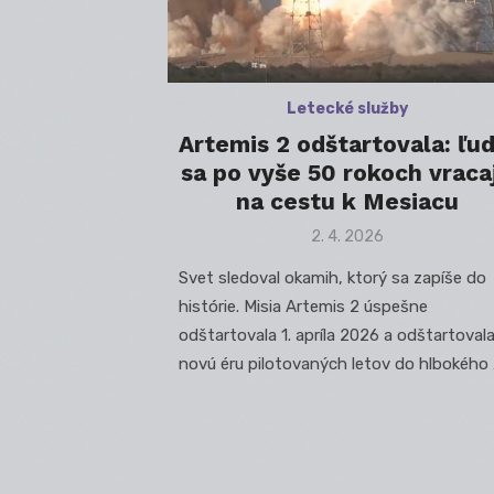
Letecké služby
Artemis 2 odštartovala: ľud
sa po vyše 50 rokoch vraca
na cestu k Mesiacu
Posted
2. 4. 2026
on
Svet sledoval okamih, ktorý sa zapíše do
histórie. Misia Artemis 2 úspešne
odštartovala 1. apríla 2026 a odštartovala
novú éru pilotovaných letov do hlbokého