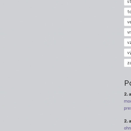
s
t
v
vr
v
v
z
P
2. 
mod
pre
2. 
ohn