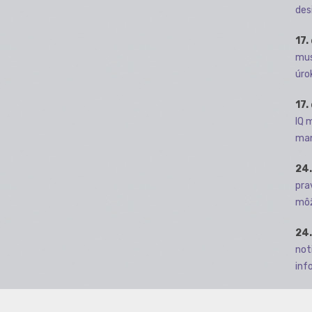
des
17.
mus
úro
17.
IQ 
man
24.
pra
môž
24.
not
info