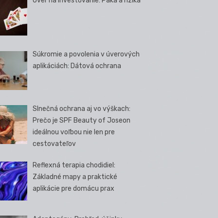
Úver na investovanie: Páka a riziká
Súkromie a povolenia v úverových
aplikáciách: Dátová ochrana
Slnečná ochrana aj vo výškach:
Prečo je SPF Beauty of Joseon
ideálnou voľbou nie len pre
cestovateľov
Reflexná terapia chodidiel:
Základné mapy a praktické
aplikácie pre domácu prax