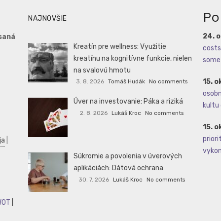
Po
NAJNOVŠIE
24. 
saná
Kreatín pre wellness: Využitie
costs 
kreatínu na kognitívne funkcie, nielen
some 
na svalovú hmotu
15. o
3. 8. 2026
Tomáš Hudák
No comments
osobné
Úver na investovanie: Páka a riziká
kultu 
2. 8. 2026
Lukáš Kroc
No comments
15. o
priori
ja
|
vykoná
Súkromie a povolenia v úverových
aplikáciách: Dátová ochrana
30. 7. 2026
Lukáš Kroc
No comments
WOT
|