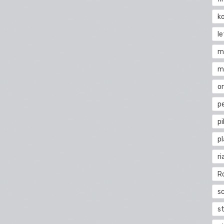
k
l
m
m
o
pe
pi
p
ri
R
s
st