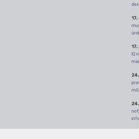
des
17.
mus
úro
17.
IQ 
man
24.
pra
môž
24.
not
info