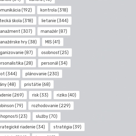
omunikácia
(192)
kontrola
(318)
etecká škola
(318)
lietanie
(344)
anažment
(307)
manažér
(87)
anažérske hry
(38)
MIS
(41)
rganizovanie
(87)
osobnosť
(25)
rsonalistika
(28)
personál
(34)
lot
(344)
plánovanie
(230)
lány
(48)
pristátie
(68)
adenie
(269)
risk
(33)
riziko
(40)
obinson
(79)
rozhodovanie
(229)
chopnosti
(23)
služby
(70)
rategické riadenie
(34)
stratégia
(39)