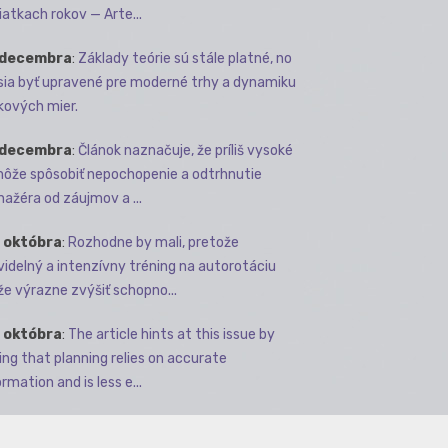
iatkach rokov — Arte...
 decembra
:
Základy teórie sú stále platné, no
ia byť upravené pre moderné trhy a dynamiku
kových mier.
 decembra
:
Článok naznačuje, že príliš vysoké
môže spôsobiť nepochopenie a odtrhnutie
ažéra od záujmov a ...
 októbra
:
Rozhodne by mali, pretože
videlný a intenzívny tréning na autorotáciu
e výrazne zvýšiť schopno...
 októbra
:
The article hints at this issue by
ing that planning relies on accurate
rmation and is less e...