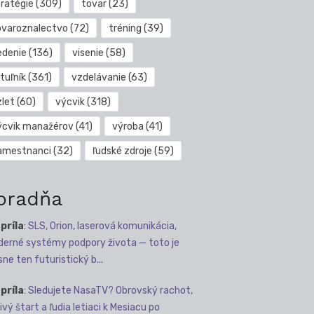
tratégie
(309)
tovar
(23)
ovaroznalectvo
(72)
tréning
(39)
edenie
(136)
visenie
(58)
tuľník
(361)
vzdelávanie
(63)
zlet
(60)
výcvik
(318)
ýcvik manažérov
(41)
výroba
(41)
amestnanci
(32)
ľudské zdroje
(59)
oradňa
apríla
:
SLS, Orion, laserová komunikácia,
erné systémy podpory života — toto je
sne ten futuristický b...
apríla
:
Sledujete NasaTV? Obrovský rachot,
ivý štart a ľudia letiaci k Mesiacu po