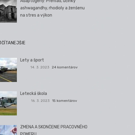
Adaptogény: Prehľad, účinky
ashwagandhy, rhodioly a ženšenu
na stres a výkon
JČÍTANEJŠIE
Lety a šport
14. 3. 2023
24 komentárov
Letecká škola
16. 3. 2023
15 komentárov
ZMENA A SKONČENIE PRACOVNÉHO
POMERU