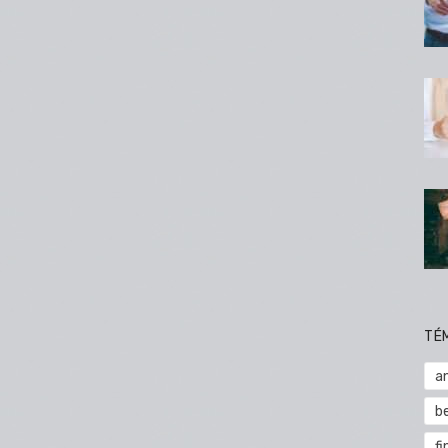
TÉ
a
b
fi