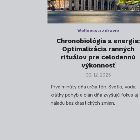
Wellness a zdravie
Chronobiológia a energia:
Optimalizácia ranných
rituálov pre celodennú
výkonnosť
Posted
30. 12. 2025
on
Prvé minúty dňa určia tón. Svetlo, voda,
krátky pohyb a plán dňa zvyšujú fokus aj
náladu bez drastických zmien.