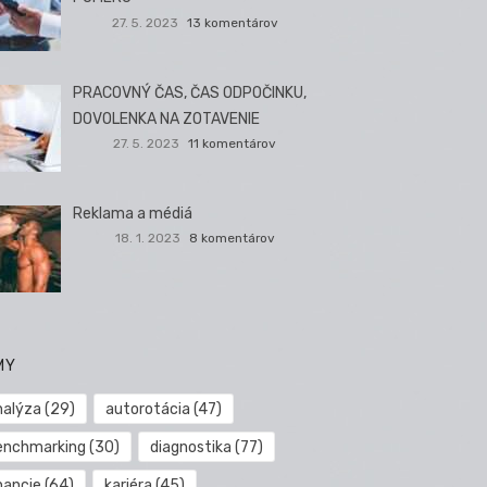
27. 5. 2023
13 komentárov
PRACOVNÝ ČAS, ČAS ODPOČINKU,
DOVOLENKA NA ZOTAVENIE
27. 5. 2023
11 komentárov
Reklama a médiá
18. 1. 2023
8 komentárov
MY
nalýza
(29)
autorotácia
(47)
enchmarking
(30)
diagnostika
(77)
nancie
(64)
kariéra
(45)