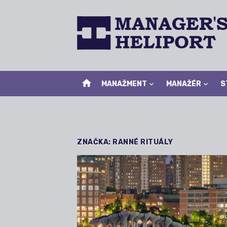
Skip
to
content
home
MANAŽMENT
MANAŽÉR
S
ZNAČKA:
RANNÉ RITUÁLY