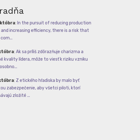
radňa
októbra
:
In the pursuit of reducing production
and increasing efficiency, there is a risk that
com...
któbra
:
Ak sa príliš zdôrazňuje charizma a
 kvality lídera, môže to viesť k riziku vzniku
osobno...
któbra
:
Z etického hľadiska by malo byť
tou zabezpečenie, aby všetci piloti, ktorí
vajú zložité ...