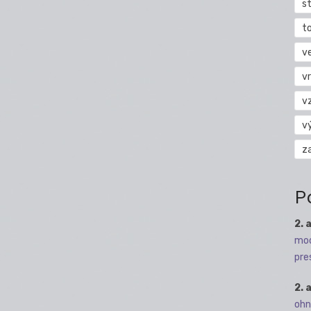
s
t
v
vr
v
v
z
P
2. 
mod
pre
2. 
ohn