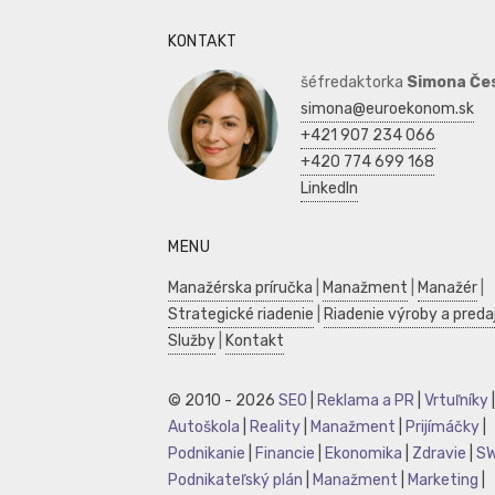
KONTAKT
šéfredaktorka
Simona Če
simona@euroekonom.sk
+421 907 234 066
+420 774 699 168
LinkedIn
MENU
Manažérska príručka
|
Manažment
|
Manažér
|
Strategické riadenie
|
Riadenie výroby a preda
Služby
|
Kontakt
© 2010 - 2026
SEO
|
Reklama a PR
|
Vrtuľníky
|
Autoškola
|
Reality
|
Manažment
|
Prijímáčky
|
Podnikanie
|
Financie
|
Ekonomika
|
Zdravie
|
S
Podnikateľský plán
|
Manažment
|
Marketing
|