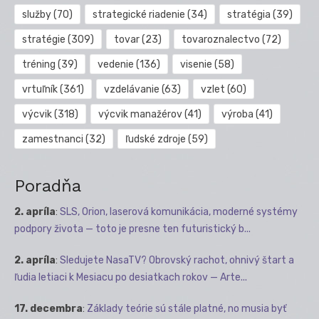
služby
(70)
strategické riadenie
(34)
stratégia
(39)
stratégie
(309)
tovar
(23)
tovaroznalectvo
(72)
tréning
(39)
vedenie
(136)
visenie
(58)
vrtuľník
(361)
vzdelávanie
(63)
vzlet
(60)
výcvik
(318)
výcvik manažérov
(41)
výroba
(41)
zamestnanci
(32)
ľudské zdroje
(59)
Poradňa
2. apríla
:
SLS, Orion, laserová komunikácia, moderné systémy
podpory života — toto je presne ten futuristický b...
2. apríla
:
Sledujete NasaTV? Obrovský rachot, ohnivý štart a
ľudia letiaci k Mesiacu po desiatkach rokov — Arte...
17. decembra
:
Základy teórie sú stále platné, no musia byť