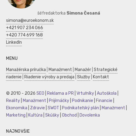
šéfredaktorka
Simona Česaná
simona@euroekonom.sk
+421 907 234 066
+420 774 699 168
LinkedIn
MENU
Manažérska príručka
|
Manažment
|
Manažér
|
Strategické
riadenie
|
Riadenie výroby a predaja
|
Služby
|
Kontakt
© 2010 - 2026
SEO
|
Reklama a PR
|
Vrtuľníky
|
Autoškola
|
Reality
|
Manažment
|
Prijímáčky
|
Podnikanie
|
Financie
|
Ekonomika
|
Zdravie
|
SWOT
|
Podnikateľský plán
|
Manažment
|
Marketing
|
Kultúra
|
Skúšky
|
Obchod
|
Dovolenka
NAJNOVŠIE