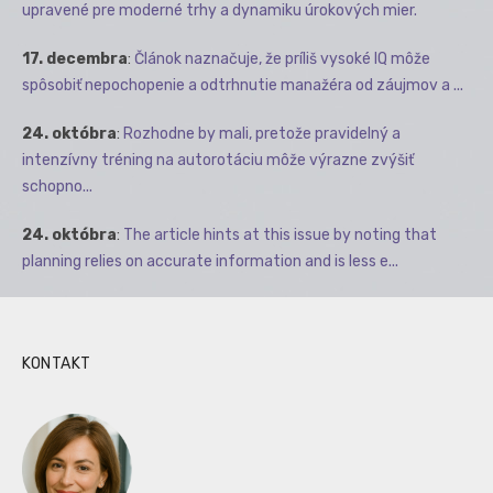
upravené pre moderné trhy a dynamiku úrokových mier.
17. decembra
:
Článok naznačuje, že príliš vysoké IQ môže
spôsobiť nepochopenie a odtrhnutie manažéra od záujmov a ...
24. októbra
:
Rozhodne by mali, pretože pravidelný a
intenzívny tréning na autorotáciu môže výrazne zvýšiť
schopno...
24. októbra
:
The article hints at this issue by noting that
planning relies on accurate information and is less e...
KONTAKT