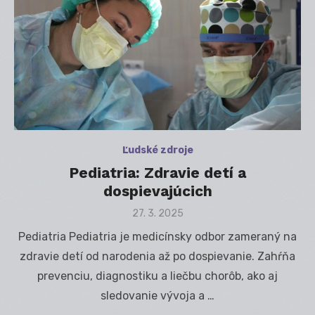
Ľudské zdroje
Pediatria: Zdravie detí a
dospievajúcich
Posted
27. 3. 2025
on
Pediatria Pediatria je medicínsky odbor zameraný na
zdravie detí od narodenia až po dospievanie. Zahŕňa
prevenciu, diagnostiku a liečbu chorôb, ako aj
sledovanie vývoja a …