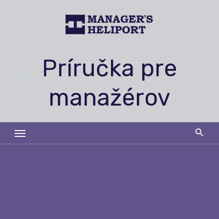
Skip
to
content
Príručka pre
manažérov