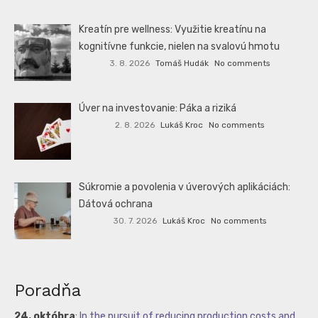
Kreatín pre wellness: Využitie kreatínu na
kognitívne funkcie, nielen na svalovú hmotu
3. 8. 2026
Tomáš Hudák
No comments
Úver na investovanie: Páka a riziká
2. 8. 2026
Lukáš Kroc
No comments
Súkromie a povolenia v úverových aplikáciách:
Dátová ochrana
30. 7. 2026
Lukáš Kroc
No comments
Poradňa
24. októbra
:
In the pursuit of reducing production costs and