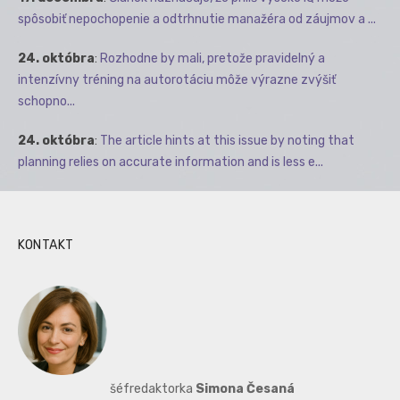
spôsobiť nepochopenie a odtrhnutie manažéra od záujmov a ...
24. októbra
:
Rozhodne by mali, pretože pravidelný a
intenzívny tréning na autorotáciu môže výrazne zvýšiť
schopno...
24. októbra
:
The article hints at this issue by noting that
planning relies on accurate information and is less e...
KONTAKT
šéfredaktorka
Simona Česaná