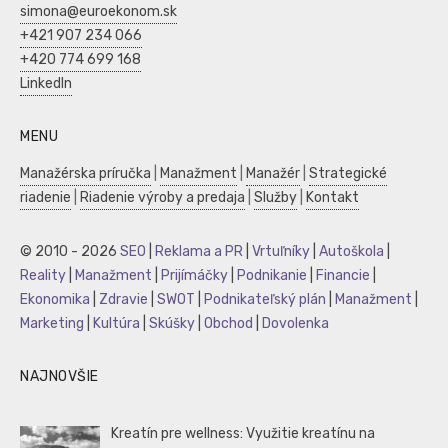
simona@euroekonom.sk
+421 907 234 066
+420 774 699 168
LinkedIn
MENU
Manažérska príručka
|
Manažment
|
Manažér
|
Strategické
riadenie
|
Riadenie výroby a predaja
|
Služby
|
Kontakt
© 2010 - 2026
SEO
|
Reklama a PR
|
Vrtuľníky
|
Autoškola
|
Reality
|
Manažment
|
Prijímáčky
|
Podnikanie
|
Financie
|
Ekonomika
|
Zdravie
|
SWOT
|
Podnikateľský plán
|
Manažment
|
Marketing
|
Kultúra
|
Skúšky
|
Obchod
|
Dovolenka
NAJNOVŠIE
Kreatín pre wellness: Využitie kreatínu na