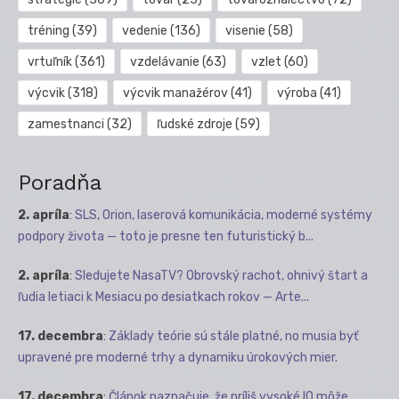
tréning
(39)
vedenie
(136)
visenie
(58)
vrtuľník
(361)
vzdelávanie
(63)
vzlet
(60)
výcvik
(318)
výcvik manažérov
(41)
výroba
(41)
zamestnanci
(32)
ľudské zdroje
(59)
Poradňa
2. apríla
:
SLS, Orion, laserová komunikácia, moderné systémy
podpory života — toto je presne ten futuristický b...
2. apríla
:
Sledujete NasaTV? Obrovský rachot, ohnivý štart a
ľudia letiaci k Mesiacu po desiatkach rokov — Arte...
17. decembra
:
Základy teórie sú stále platné, no musia byť
upravené pre moderné trhy a dynamiku úrokových mier.
17. decembra
:
Článok naznačuje, že príliš vysoké IQ môže