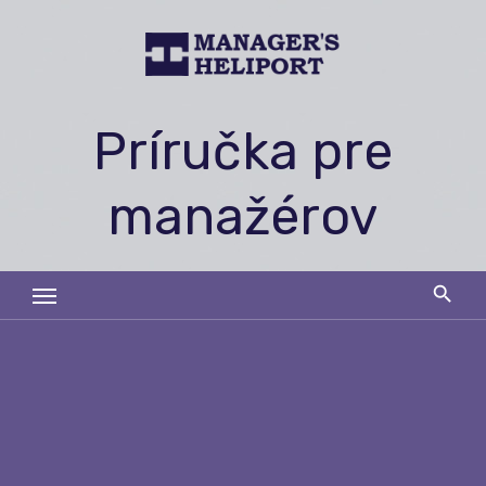
Skip
to
content
Príručka pre
manažérov