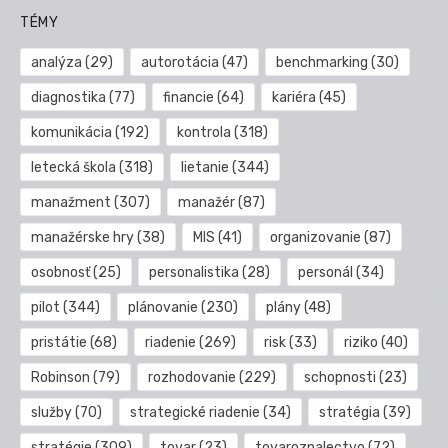
TÉMY
analýza
(29)
autorotácia
(47)
benchmarking
(30)
diagnostika
(77)
financie
(64)
kariéra
(45)
komunikácia
(192)
kontrola
(318)
letecká škola
(318)
lietanie
(344)
manažment
(307)
manažér
(87)
manažérske hry
(38)
MIS
(41)
organizovanie
(87)
osobnosť
(25)
personalistika
(28)
personál
(34)
pilot
(344)
plánovanie
(230)
plány
(48)
pristátie
(68)
riadenie
(269)
risk
(33)
riziko
(40)
Robinson
(79)
rozhodovanie
(229)
schopnosti
(23)
služby
(70)
strategické riadenie
(34)
stratégia
(39)
stratégie
(309)
tovar
(23)
tovaroznalectvo
(72)