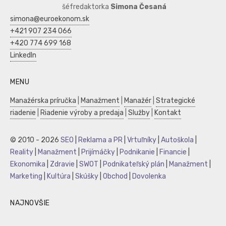
šéfredaktorka
Simona Česaná
simona@euroekonom.sk
+421 907 234 066
+420 774 699 168
LinkedIn
MENU
Manažérska príručka
|
Manažment
|
Manažér
|
Strategické
riadenie
|
Riadenie výroby a predaja
|
Služby
|
Kontakt
© 2010 - 2026
SEO
|
Reklama a PR
|
Vrtuľníky
|
Autoškola
|
Reality
|
Manažment
|
Prijímáčky
|
Podnikanie
|
Financie
|
Ekonomika
|
Zdravie
|
SWOT
|
Podnikateľský plán
|
Manažment
|
Marketing
|
Kultúra
|
Skúšky
|
Obchod
|
Dovolenka
NAJNOVŠIE