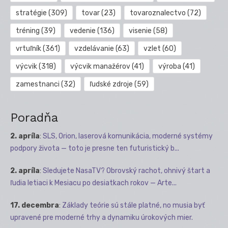
stratégie
(309)
tovar
(23)
tovaroznalectvo
(72)
tréning
(39)
vedenie
(136)
visenie
(58)
vrtuľník
(361)
vzdelávanie
(63)
vzlet
(60)
výcvik
(318)
výcvik manažérov
(41)
výroba
(41)
zamestnanci
(32)
ľudské zdroje
(59)
Poradňa
2. apríla
:
SLS, Orion, laserová komunikácia, moderné systémy
podpory života — toto je presne ten futuristický b...
2. apríla
:
Sledujete NasaTV? Obrovský rachot, ohnivý štart a
ľudia letiaci k Mesiacu po desiatkach rokov — Arte...
17. decembra
:
Základy teórie sú stále platné, no musia byť
upravené pre moderné trhy a dynamiku úrokových mier.