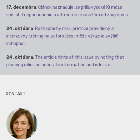
17. decembra
:
Článok naznačuje, že príliš vysoké IQ môže
spôsobiť nepochopenie a odtrhnutie manažéra od záujmov a ...
24. októbra
:
Rozhodne by mali, pretože pravidelný a
intenzívny tréning na autorotáciu môže výrazne zvýšiť
schopno...
24. októbra
:
The article hints at this issue by noting that
planning relies on accurate information and is less e...
KONTAKT