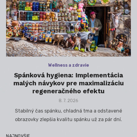
Wellness a zdravie
Spánková hygiena: Implementácia
malých návykov pre maximalizáciu
regeneračného efektu
Posted
8. 7. 2026
on
Stabilný čas spánku, chladná tma a odstavené
obrazovky zlepšia kvalitu spánku už za pár dní.
NAJNOVŠIE