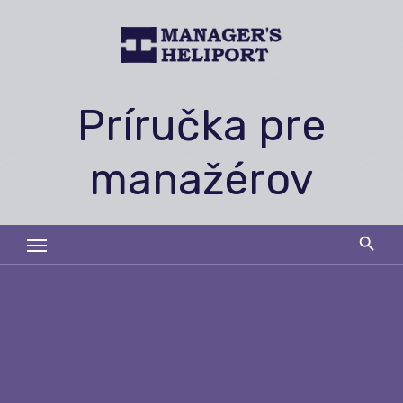
Skip
to
content
Príručka pre
manažérov