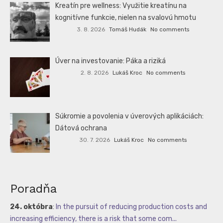
Kreatín pre wellness: Využitie kreatínu na
kognitívne funkcie, nielen na svalovú hmotu
3. 8. 2026
Tomáš Hudák
No comments
Úver na investovanie: Páka a riziká
2. 8. 2026
Lukáš Kroc
No comments
Súkromie a povolenia v úverových aplikáciách:
Dátová ochrana
30. 7. 2026
Lukáš Kroc
No comments
Poradňa
24. októbra
:
In the pursuit of reducing production costs and
increasing efficiency, there is a risk that some com...