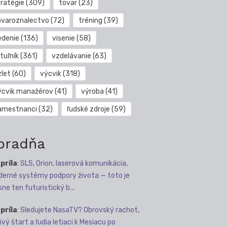
tratégie
(309)
tovar
(23)
ovaroznalectvo
(72)
tréning
(39)
edenie
(136)
visenie
(58)
tuľník
(361)
vzdelávanie
(63)
zlet
(60)
výcvik
(318)
ýcvik manažérov
(41)
výroba
(41)
amestnanci
(32)
ľudské zdroje
(59)
oradňa
apríla
:
SLS, Orion, laserová komunikácia,
erné systémy podpory života — toto je
sne ten futuristický b...
apríla
:
Sledujete NasaTV? Obrovský rachot,
ivý štart a ľudia letiaci k Mesiacu po