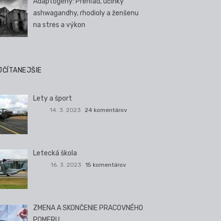
Adaptogény: Prehľad, účinky
ashwagandhy, rhodioly a ženšenu
na stres a výkon
JČÍTANEJŠIE
Lety a šport
14. 3. 2023
24 komentárov
Letecká škola
16. 3. 2023
15 komentárov
ZMENA A SKONČENIE PRACOVNÉHO
POMERU