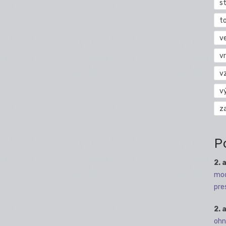
s
t
v
vr
v
v
z
P
2. 
mod
pre
2. 
ohn