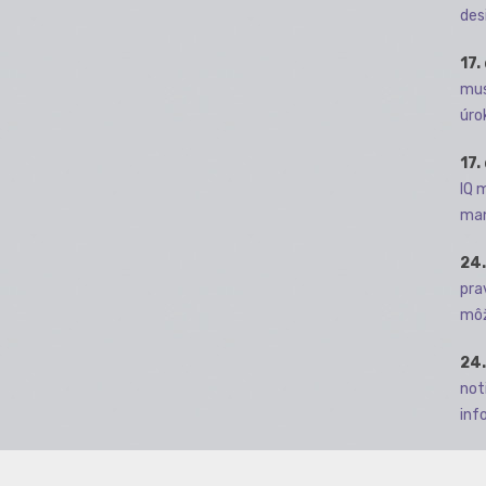
des
17.
mus
úro
17.
IQ 
man
24.
pra
môž
24.
not
info