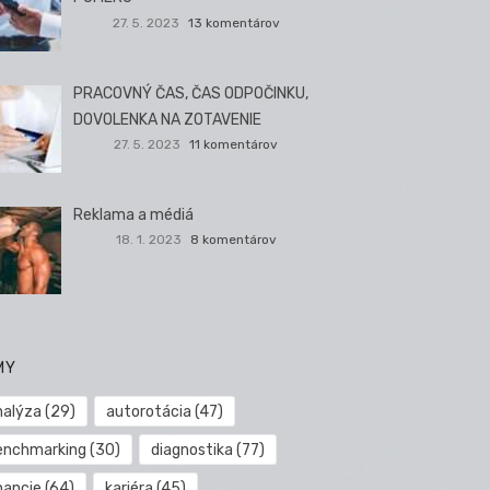
27. 5. 2023
13 komentárov
PRACOVNÝ ČAS, ČAS ODPOČINKU,
DOVOLENKA NA ZOTAVENIE
27. 5. 2023
11 komentárov
Reklama a médiá
18. 1. 2023
8 komentárov
MY
nalýza
(29)
autorotácia
(47)
enchmarking
(30)
diagnostika
(77)
nancie
(64)
kariéra
(45)