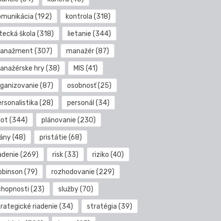
omunikácia
(192)
kontrola
(318)
etecká škola
(318)
lietanie
(344)
anažment
(307)
manažér
(87)
anažérske hry
(38)
MIS
(41)
rganizovanie
(87)
osobnosť
(25)
rsonalistika
(28)
personál
(34)
lot
(344)
plánovanie
(230)
lány
(48)
pristátie
(68)
adenie
(269)
risk
(33)
riziko
(40)
obinson
(79)
rozhodovanie
(229)
chopnosti
(23)
služby
(70)
rategické riadenie
(34)
stratégia
(39)