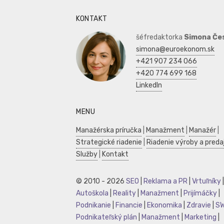
KONTAKT
šéfredaktorka
Simona Če
simona@euroekonom.sk
+421 907 234 066
+420 774 699 168
LinkedIn
MENU
Manažérska príručka
|
Manažment
|
Manažér
|
Strategické riadenie
|
Riadenie výroby a preda
Služby
|
Kontakt
© 2010 - 2026
SEO
|
Reklama a PR
|
Vrtuľníky
|
Autoškola
|
Reality
|
Manažment
|
Prijímáčky
|
Podnikanie
|
Financie
|
Ekonomika
|
Zdravie
|
S
Podnikateľský plán
|
Manažment
|
Marketing
|