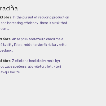
radňa
októbra
:
In the pursuit of reducing production
and increasing efficiency, there is a risk that
com...
któbra
:
Ak sa príliš zdôrazňuje charizma a
 kvality lídera, môže to viesť k riziku vzniku
osobno...
któbra
:
Z etického hľadiska by malo byť
tou zabezpečenie, aby všetci piloti, ktorí
vajú zložité ...