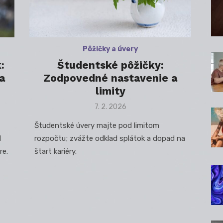
Pôžičky a úvery
:
Študentské pôžičky:
a
Zodpovedné nastavenie a
limity
Posted
7. 2. 2026
on
Študentské úvery majte pod limitom
d
rozpočtu; zvážte odklad splátok a dopad na
re.
štart kariéry.