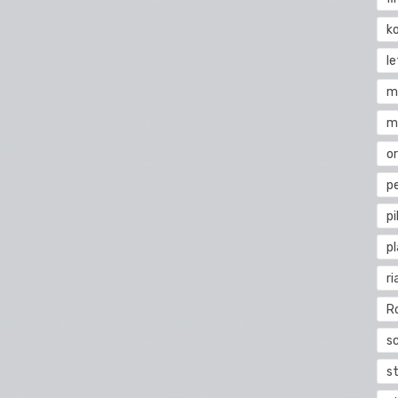
k
l
m
m
o
pe
pi
p
ri
R
s
st