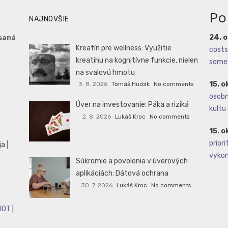
Po
NAJNOVŠIE
24. 
saná
Kreatín pre wellness: Využitie
costs 
kreatínu na kognitívne funkcie, nielen
some 
na svalovú hmotu
15. o
3. 8. 2026
Tomáš Hudák
No comments
osobné
Úver na investovanie: Páka a riziká
kultu 
2. 8. 2026
Lukáš Kroc
No comments
15. o
priori
ja
|
vykoná
Súkromie a povolenia v úverových
aplikáciách: Dátová ochrana
30. 7. 2026
Lukáš Kroc
No comments
WOT
|