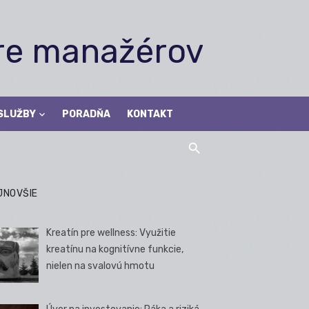
pre manažérov
SLUŽBY
PORADŇA
KONTAKT
JNOVŠIE
Kreatín pre wellness: Využitie
kreatínu na kognitívne funkcie,
nielen na svalovú hmotu