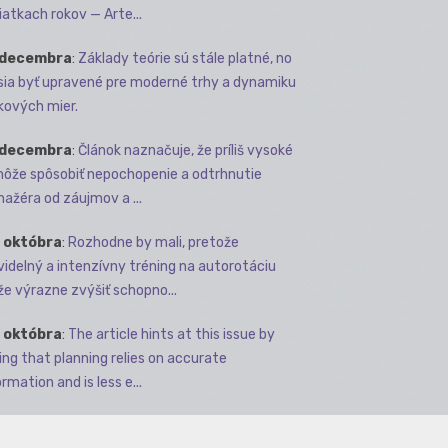
iatkach rokov — Arte...
 decembra
:
Základy teórie sú stále platné, no
ia byť upravené pre moderné trhy a dynamiku
kových mier.
 decembra
:
Článok naznačuje, že príliš vysoké
môže spôsobiť nepochopenie a odtrhnutie
ažéra od záujmov a ...
 októbra
:
Rozhodne by mali, pretože
videlný a intenzívny tréning na autorotáciu
e výrazne zvýšiť schopno...
 októbra
:
The article hints at this issue by
ing that planning relies on accurate
rmation and is less e...