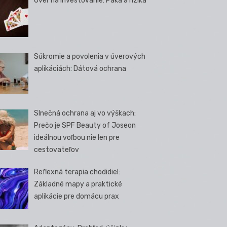
Úver na investovanie: Páka a riziká
Súkromie a povolenia v úverových
aplikáciách: Dátová ochrana
Slnečná ochrana aj vo výškach:
Prečo je SPF Beauty of Joseon
ideálnou voľbou nie len pre
cestovateľov
Reflexná terapia chodidiel:
Základné mapy a praktické
aplikácie pre domácu prax