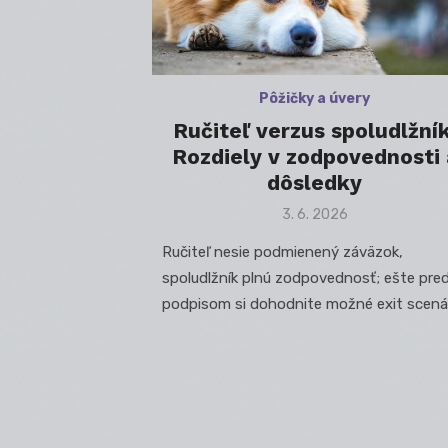
Pôžičky a úvery
Ručiteľ verzus spoludlžník
Rozdiely v zodpovednosti 
dôsledky
Posted
3. 6. 2026
on
Ručiteľ nesie podmienený záväzok,
spoludlžník plnú zodpovednosť; ešte pre
podpisom si dohodnite možné exit scená