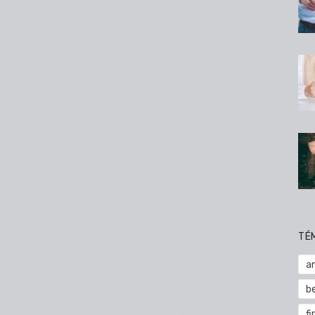
TÉ
a
b
fi