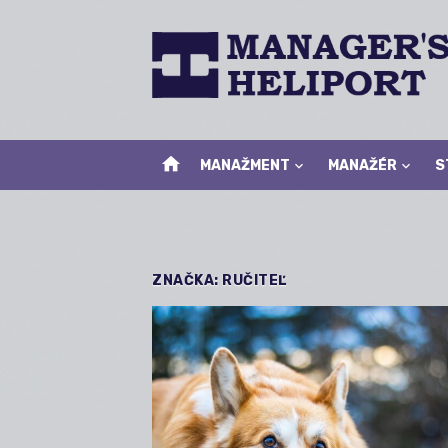
Skip
to
content
home
MANAŽMENT
MANAŽÉR
S
ZNAČKA:
RUČITEĽ