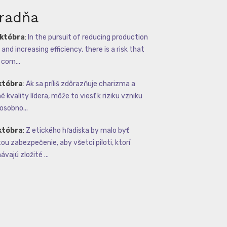
radňa
októbra
:
In the pursuit of reducing production
and increasing efficiency, there is a risk that
com...
któbra
:
Ak sa príliš zdôrazňuje charizma a
 kvality lídera, môže to viesť k riziku vzniku
osobno...
któbra
:
Z etického hľadiska by malo byť
tou zabezpečenie, aby všetci piloti, ktorí
vajú zložité ...