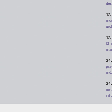
des
17.
mus
úro
17.
IQ 
man
24.
pra
môž
24.
not
info