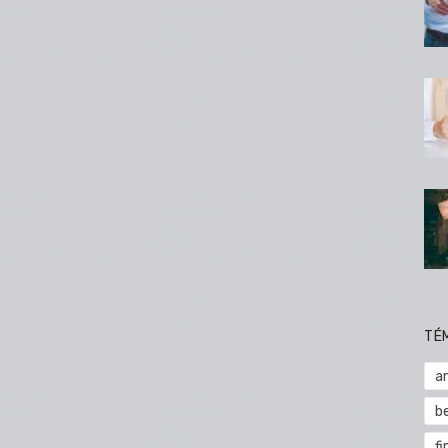
TÉ
a
b
fi