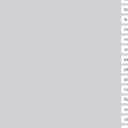
k
l
m
m
o
pe
pi
p
ri
R
s
st