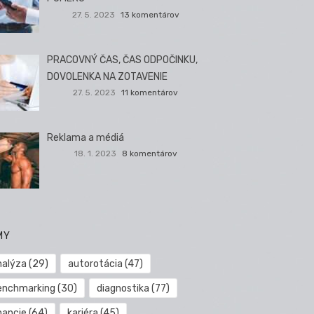
27. 5. 2023
13 komentárov
PRACOVNÝ ČAS, ČAS ODPOČINKU,
DOVOLENKA NA ZOTAVENIE
27. 5. 2023
11 komentárov
Reklama a médiá
18. 1. 2023
8 komentárov
MY
nalýza
(29)
autorotácia
(47)
enchmarking
(30)
diagnostika
(77)
nancie
(64)
kariéra
(45)