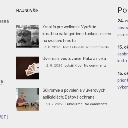
Po
NAJNOVŠIE
24. 
saná
Kreatín pre wellness: Využitie
costs 
kreatínu na kognitívne funkcie, nielen
some 
na svalovú hmotu
15. o
3. 8. 2026
Tomáš Hudák
No comments
osobné
Úver na investovanie: Páka a riziká
kultu 
2. 8. 2026
Lukáš Kroc
No comments
15. o
priori
ja
|
vykoná
Súkromie a povolenia v úverových
aplikáciách: Dátová ochrana
30. 7. 2026
Lukáš Kroc
No comments
WOT
|