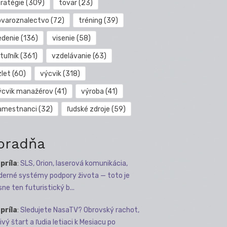
tratégie
(309)
tovar
(23)
ovaroznalectvo
(72)
tréning
(39)
edenie
(136)
visenie
(58)
tuľník
(361)
vzdelávanie
(63)
zlet
(60)
výcvik
(318)
ýcvik manažérov
(41)
výroba
(41)
amestnanci
(32)
ľudské zdroje
(59)
oradňa
apríla
:
SLS, Orion, laserová komunikácia,
erné systémy podpory života — toto je
sne ten futuristický b...
apríla
:
Sledujete NasaTV? Obrovský rachot,
ivý štart a ľudia letiaci k Mesiacu po