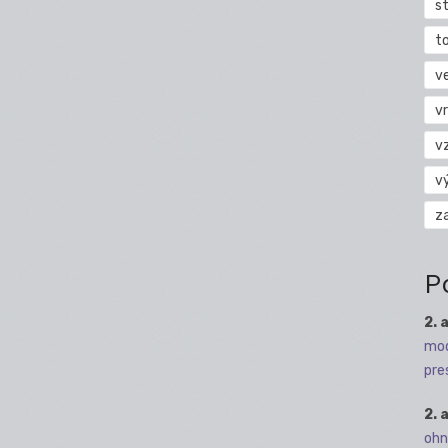
s
t
v
vr
v
v
z
P
2. 
mod
pre
2. 
ohn