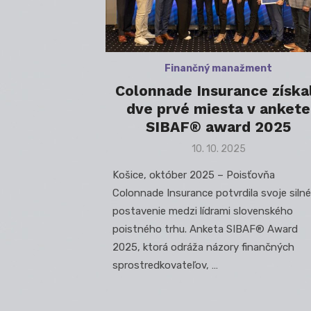
Finančný manažment
Colonnade Insurance získa
dve prvé miesta v ankete
SIBAF® award 2025
Posted
10. 10. 2025
on
Košice, október 2025 – Poisťovňa
Colonnade Insurance potvrdila svoje silné
postavenie medzi lídrami slovenského
poistného trhu. Anketa SIBAF® Award
2025, ktorá odráža názory finančných
sprostredkovateľov, …