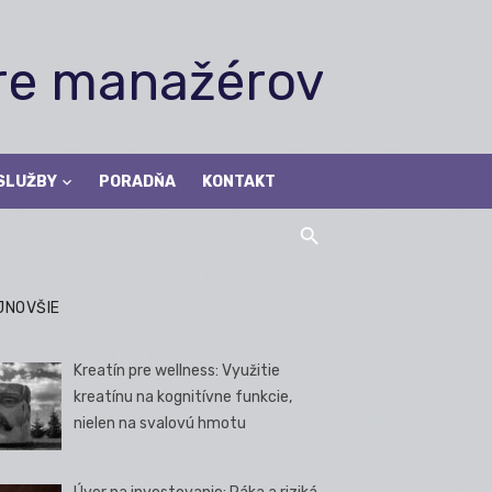
pre manažérov
SLUŽBY
PORADŇA
KONTAKT
JNOVŠIE
Kreatín pre wellness: Využitie
kreatínu na kognitívne funkcie,
nielen na svalovú hmotu