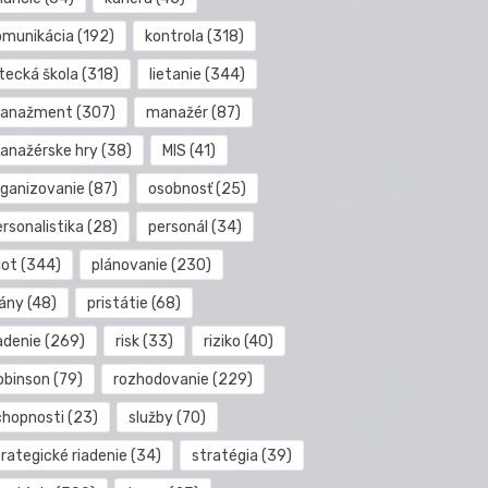
omunikácia
(192)
kontrola
(318)
etecká škola
(318)
lietanie
(344)
anažment
(307)
manažér
(87)
anažérske hry
(38)
MIS
(41)
rganizovanie
(87)
osobnosť
(25)
rsonalistika
(28)
personál
(34)
lot
(344)
plánovanie
(230)
lány
(48)
pristátie
(68)
adenie
(269)
risk
(33)
riziko
(40)
obinson
(79)
rozhodovanie
(229)
chopnosti
(23)
služby
(70)
rategické riadenie
(34)
stratégia
(39)