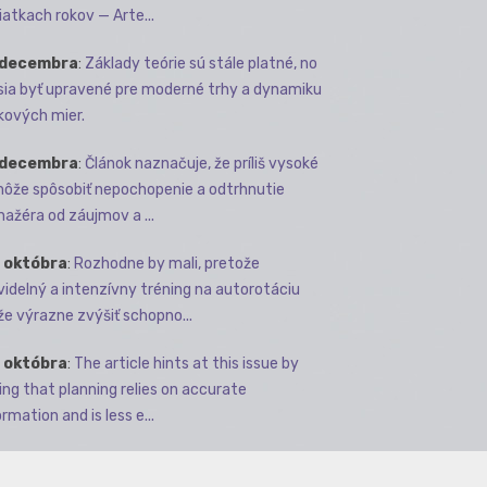
iatkach rokov — Arte...
 decembra
:
Základy teórie sú stále platné, no
ia byť upravené pre moderné trhy a dynamiku
kových mier.
 decembra
:
Článok naznačuje, že príliš vysoké
môže spôsobiť nepochopenie a odtrhnutie
ažéra od záujmov a ...
 októbra
:
Rozhodne by mali, pretože
videlný a intenzívny tréning na autorotáciu
e výrazne zvýšiť schopno...
 októbra
:
The article hints at this issue by
ing that planning relies on accurate
rmation and is less e...