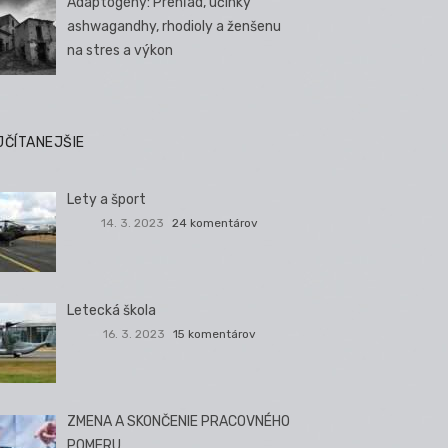
Adaptogény: Prehľad, účinky
ashwagandhy, rhodioly a ženšenu
na stres a výkon
JČÍTANEJŠIE
Lety a šport
14. 3. 2023
24 komentárov
Letecká škola
16. 3. 2023
15 komentárov
ZMENA A SKONČENIE PRACOVNÉHO
POMERU