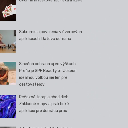
Úver na investovanie: Páka a riziká
Súkromie a povolenia v úverových
aplikáciách: Dátová ochrana
Slnečná ochrana aj vo výškach:
Prečo je SPF Beauty of Joseon
ideálnou voľbou nie len pre
cestovateľov
Reflexná terapia chodidiel:
Základné mapy a praktické
aplikácie pre domácu prax