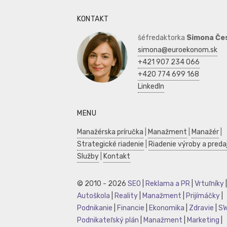
KONTAKT
šéfredaktorka
Simona Če
simona@euroekonom.sk
+421 907 234 066
+420 774 699 168
LinkedIn
MENU
Manažérska príručka
|
Manažment
|
Manažér
|
Strategické riadenie
|
Riadenie výroby a preda
Služby
|
Kontakt
© 2010 - 2026
SEO
|
Reklama a PR
|
Vrtuľníky
|
Autoškola
|
Reality
|
Manažment
|
Prijímáčky
|
Podnikanie
|
Financie
|
Ekonomika
|
Zdravie
|
S
Podnikateľský plán
|
Manažment
|
Marketing
|