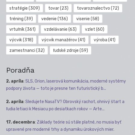
stratégie
(309)
tovar
(23)
tovaroznalectvo
(72)
tréning
(39)
vedenie
(136)
visenie
(58)
vrtuľník
(361)
vzdelávanie
(63)
vzlet
(60)
výcvik
(318)
výcvik manažérov
(41)
výroba
(41)
zamestnanci
(32)
ľudské zdroje
(59)
Poradňa
2. apríla
:
SLS, Orion, laserová komunikácia, moderné systémy
podpory života — toto je presne ten futuristický b...
2. apríla
:
Sledujete NasaTV? Obrovský rachot, ohnivý štart a
ľudia letiaci k Mesiacu po desiatkach rokov — Arte...
17. decembra
:
Základy teórie sú stále platné, no musia byť
upravené pre moderné trhy a dynamiku úrokových mier.