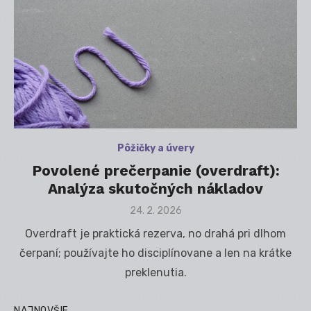
Pôžičky a úvery
Povolené prečerpanie (overdraft):
Analýza skutočných nákladov
Posted
24. 2. 2026
on
Overdraft je praktická rezerva, no drahá pri dlhom
čerpaní; používajte ho disciplínovane a len na krátke
preklenutia.
NAJNOVŠIE