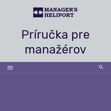
Skip
to
content
Príručka pre
manažérov