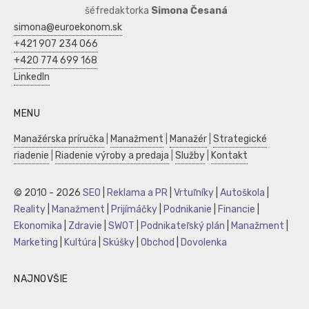
šéfredaktorka
Simona Česaná
simona@euroekonom.sk
+421 907 234 066
+420 774 699 168
LinkedIn
MENU
Manažérska príručka
|
Manažment
|
Manažér
|
Strategické
riadenie
|
Riadenie výroby a predaja
|
Služby
|
Kontakt
© 2010 - 2026
SEO
|
Reklama a PR
|
Vrtuľníky
|
Autoškola
|
Reality
|
Manažment
|
Prijímáčky
|
Podnikanie
|
Financie
|
Ekonomika
|
Zdravie
|
SWOT
|
Podnikateľský plán
|
Manažment
|
Marketing
|
Kultúra
|
Skúšky
|
Obchod
|
Dovolenka
NAJNOVŠIE