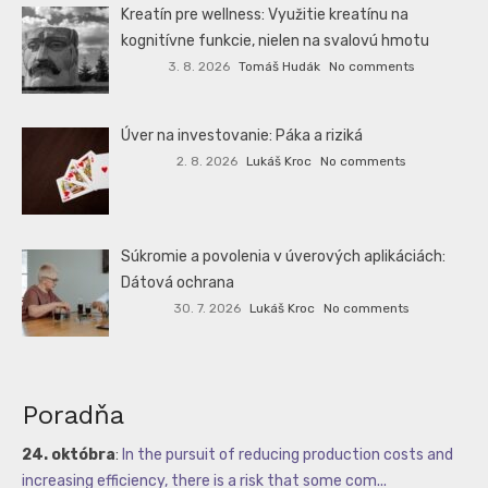
Kreatín pre wellness: Využitie kreatínu na
kognitívne funkcie, nielen na svalovú hmotu
3. 8. 2026
Tomáš Hudák
No comments
Úver na investovanie: Páka a riziká
2. 8. 2026
Lukáš Kroc
No comments
Súkromie a povolenia v úverových aplikáciách:
Dátová ochrana
30. 7. 2026
Lukáš Kroc
No comments
Poradňa
24. októbra
:
In the pursuit of reducing production costs and
increasing efficiency, there is a risk that some com...