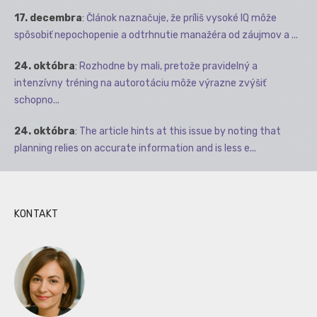
17. decembra
:
Článok naznačuje, že príliš vysoké IQ môže
spôsobiť nepochopenie a odtrhnutie manažéra od záujmov a ...
24. októbra
:
Rozhodne by mali, pretože pravidelný a
intenzívny tréning na autorotáciu môže výrazne zvýšiť
schopno...
24. októbra
:
The article hints at this issue by noting that
planning relies on accurate information and is less e...
KONTAKT