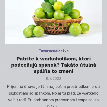
Tovaroznalectvo
Patríte k workoholikom, ktorí
podceňujú spánok? Takáto útulná
spálňa to zmení
Posted
8. 7. 2022
on
Príjemná únava je tým najlepším prostriedkom proti
ťažkostiam so spánkom. No aj tu platí, že všetkého
veľa škodí. Pri prehnanom pracovnom tempe sa len
ťažko …