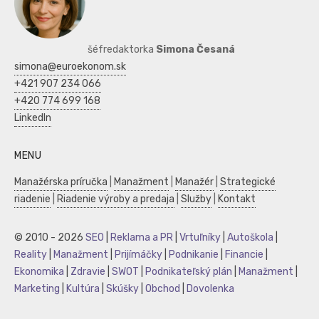
šéfredaktorka
Simona Česaná
simona@euroekonom.sk
+421 907 234 066
+420 774 699 168
LinkedIn
MENU
Manažérska príručka
|
Manažment
|
Manažér
|
Strategické
riadenie
|
Riadenie výroby a predaja
|
Služby
|
Kontakt
© 2010 - 2026
SEO
|
Reklama a PR
|
Vrtuľníky
|
Autoškola
|
Reality
|
Manažment
|
Prijímáčky
|
Podnikanie
|
Financie
|
Ekonomika
|
Zdravie
|
SWOT
|
Podnikateľský plán
|
Manažment
|
Marketing
|
Kultúra
|
Skúšky
|
Obchod
|
Dovolenka