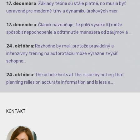
17. decembra
:
Základy teórie sú stále platné, no musia byť
upravené pre moderné trhy a dynamiku úrokových mier.
17. decembra
:
Článok naznačuje, že príliš vysoké IQ môže
spôsobiť nepochopenie a odtrhnutie manažéra od záujmov a ...
24. októbra
:
Rozhodne by mali, pretože pravidelný a
intenzívny tréning na autorotáciu môže výrazne zvýšiť
schopno...
24. októbra
:
The article hints at this issue by noting that
planning relies on accurate information and is less e...
KONTAKT