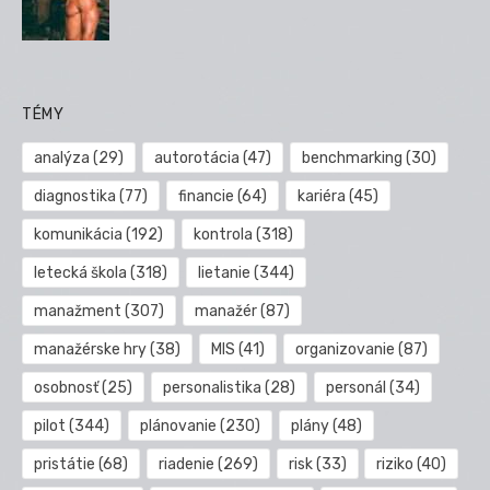
TÉMY
analýza
(29)
autorotácia
(47)
benchmarking
(30)
diagnostika
(77)
financie
(64)
kariéra
(45)
komunikácia
(192)
kontrola
(318)
letecká škola
(318)
lietanie
(344)
manažment
(307)
manažér
(87)
manažérske hry
(38)
MIS
(41)
organizovanie
(87)
osobnosť
(25)
personalistika
(28)
personál
(34)
pilot
(344)
plánovanie
(230)
plány
(48)
pristátie
(68)
riadenie
(269)
risk
(33)
riziko
(40)