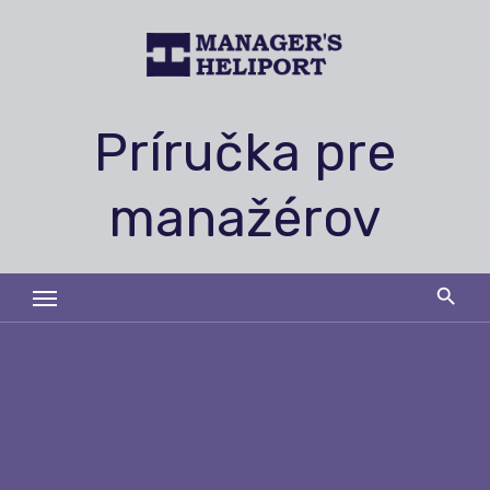
Skip
to
content
Príručka pre
manažérov