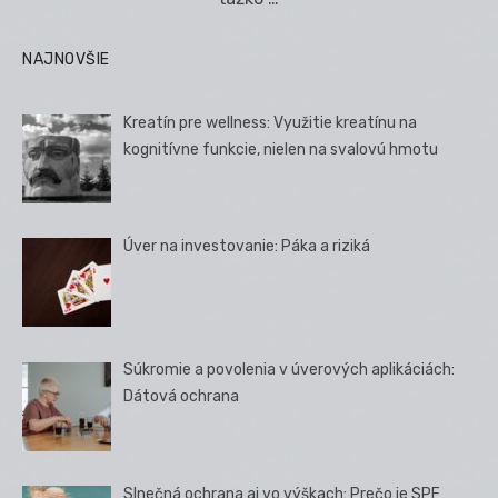
NAJNOVŠIE
Kreatín pre wellness: Využitie kreatínu na
kognitívne funkcie, nielen na svalovú hmotu
Úver na investovanie: Páka a riziká
Súkromie a povolenia v úverových aplikáciách:
Dátová ochrana
Slnečná ochrana aj vo výškach: Prečo je SPF