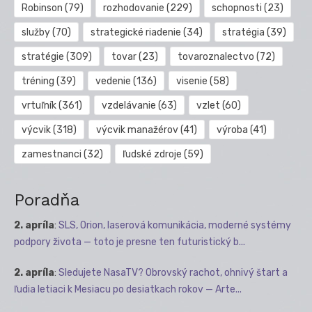
Robinson
(79)
rozhodovanie
(229)
schopnosti
(23)
služby
(70)
strategické riadenie
(34)
stratégia
(39)
stratégie
(309)
tovar
(23)
tovaroznalectvo
(72)
tréning
(39)
vedenie
(136)
visenie
(58)
vrtuľník
(361)
vzdelávanie
(63)
vzlet
(60)
výcvik
(318)
výcvik manažérov
(41)
výroba
(41)
zamestnanci
(32)
ľudské zdroje
(59)
Poradňa
2. apríla
:
SLS, Orion, laserová komunikácia, moderné systémy
podpory života — toto je presne ten futuristický b...
2. apríla
:
Sledujete NasaTV? Obrovský rachot, ohnivý štart a
ľudia letiaci k Mesiacu po desiatkach rokov — Arte...