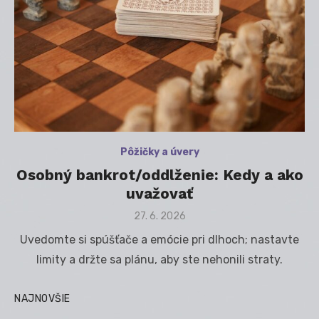
Pôžičky a úvery
Osobný bankrot/oddlženie: Kedy a ako
uvažovať
Posted
27. 6. 2026
on
Uvedomte si spúšťače a emócie pri dlhoch; nastavte
limity a držte sa plánu, aby ste nehonili straty.
NAJNOVŠIE