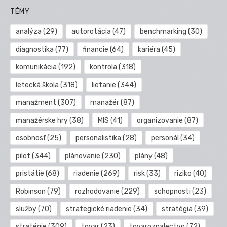
TÉMY
analýza
(29)
autorotácia
(47)
benchmarking
(30)
diagnostika
(77)
financie
(64)
kariéra
(45)
komunikácia
(192)
kontrola
(318)
letecká škola
(318)
lietanie
(344)
manažment
(307)
manažér
(87)
manažérske hry
(38)
MIS
(41)
organizovanie
(87)
osobnosť
(25)
personalistika
(28)
personál
(34)
pilot
(344)
plánovanie
(230)
plány
(48)
pristátie
(68)
riadenie
(269)
risk
(33)
riziko
(40)
Robinson
(79)
rozhodovanie
(229)
schopnosti
(23)
služby
(70)
strategické riadenie
(34)
stratégia
(39)
stratégie
(309)
tovar
(23)
tovaroznalectvo
(72)