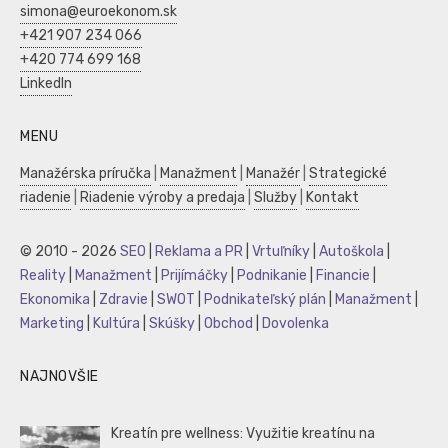
simona@euroekonom.sk
+421 907 234 066
+420 774 699 168
LinkedIn
MENU
Manažérska príručka
|
Manažment
|
Manažér
|
Strategické
riadenie
|
Riadenie výroby a predaja
|
Služby
|
Kontakt
© 2010 - 2026
SEO
|
Reklama a PR
|
Vrtuľníky
|
Autoškola
|
Reality
|
Manažment
|
Prijímáčky
|
Podnikanie
|
Financie
|
Ekonomika
|
Zdravie
|
SWOT
|
Podnikateľský plán
|
Manažment
|
Marketing
|
Kultúra
|
Skúšky
|
Obchod
|
Dovolenka
NAJNOVŠIE
Kreatín pre wellness: Využitie kreatínu na