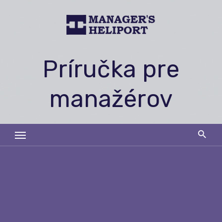
Skip
to
content
Príručka pre
manažérov