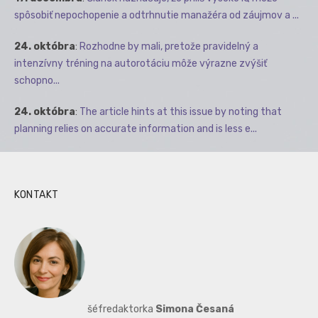
spôsobiť nepochopenie a odtrhnutie manažéra od záujmov a ...
24. októbra
:
Rozhodne by mali, pretože pravidelný a
intenzívny tréning na autorotáciu môže výrazne zvýšiť
schopno...
24. októbra
:
The article hints at this issue by noting that
planning relies on accurate information and is less e...
KONTAKT
šéfredaktorka
Simona Česaná