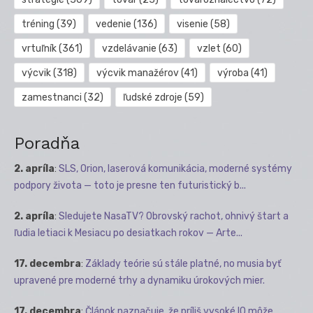
tréning
(39)
vedenie
(136)
visenie
(58)
vrtuľník
(361)
vzdelávanie
(63)
vzlet
(60)
výcvik
(318)
výcvik manažérov
(41)
výroba
(41)
zamestnanci
(32)
ľudské zdroje
(59)
Poradňa
2. apríla
:
SLS, Orion, laserová komunikácia, moderné systémy
podpory života — toto je presne ten futuristický b...
2. apríla
:
Sledujete NasaTV? Obrovský rachot, ohnivý štart a
ľudia letiaci k Mesiacu po desiatkach rokov — Arte...
17. decembra
:
Základy teórie sú stále platné, no musia byť
upravené pre moderné trhy a dynamiku úrokových mier.
17. decembra
:
Článok naznačuje, že príliš vysoké IQ môže