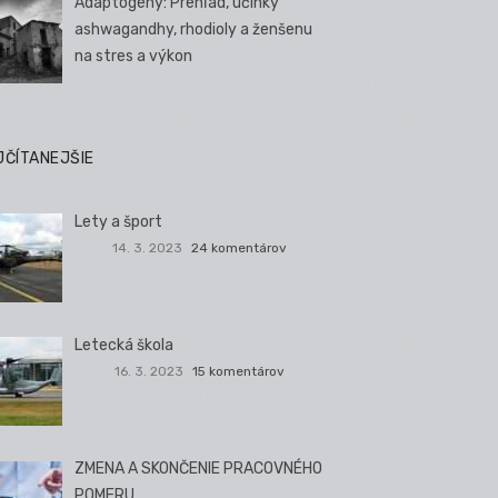
Adaptogény: Prehľad, účinky
ashwagandhy, rhodioly a ženšenu
na stres a výkon
JČÍTANEJŠIE
Lety a šport
14. 3. 2023
24 komentárov
Letecká škola
16. 3. 2023
15 komentárov
ZMENA A SKONČENIE PRACOVNÉHO
POMERU