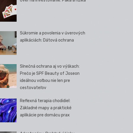
Úver na investovanie: Páka a riziká
Súkromie a povolenia v úverových
aplikáciách: Dátová ochrana
Slnečná ochrana aj vo výškach:
Prečo je SPF Beauty of Joseon
ideálnou voľbou nie len pre
cestovateľov
Reflexná terapia chodidiel:
Základné mapy a praktické
aplikácie pre domácu prax