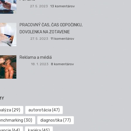
27. 5. 2023
13 komentárov
PRACOVNÝ ČAS, ČAS ODPOČINKU,
DOVOLENKA NA ZOTAVENIE
27. 5. 2023
11 komentárov
Reklama a médiá
18. 1. 2023
8 komentárov
MY
nalýza
(29)
autorotácia
(47)
enchmarking
(30)
diagnostika
(77)
nancie
(64)
kariéra
(45)