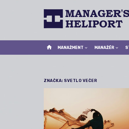
Skip
to
content
home
MANAŽMENT
MANAŽÉR
S
ZNAČKA:
SVETLO VEČER