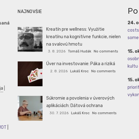
Po
NAJNOVŠIE
24. 
saná
Kreatín pre wellness: Využitie
costs 
kreatínu na kognitívne funkcie, nielen
some 
na svalovú hmotu
15. o
3. 8. 2026
Tomáš Hudák
No comments
osobné
Úver na investovanie: Páka a riziká
kultu 
2. 8. 2026
Lukáš Kroc
No comments
15. o
priori
ja
|
vykoná
Súkromie a povolenia v úverových
aplikáciách: Dátová ochrana
30. 7. 2026
Lukáš Kroc
No comments
WOT
|