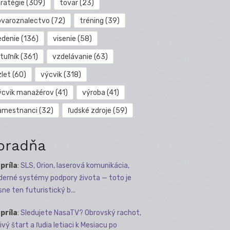
tratégie
(309)
tovar
(23)
ovaroznalectvo
(72)
tréning
(39)
edenie
(136)
visenie
(58)
tuľník
(361)
vzdelávanie
(63)
zlet
(60)
výcvik
(318)
ýcvik manažérov
(41)
výroba
(41)
amestnanci
(32)
ľudské zdroje
(59)
oradňa
apríla
:
SLS, Orion, laserová komunikácia,
erné systémy podpory života — toto je
sne ten futuristický b...
apríla
:
Sledujete NasaTV? Obrovský rachot,
ivý štart a ľudia letiaci k Mesiacu po