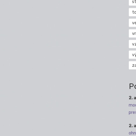
s
t
v
vr
v
v
z
P
2. 
mod
pre
2. 
ohn