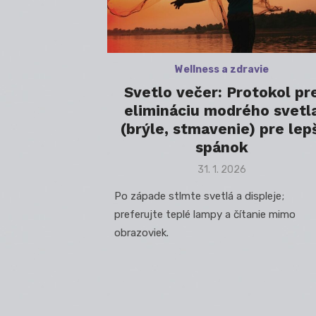
Wellness a zdravie
Svetlo večer: Protokol pr
elimináciu modrého svetl
(brýle, stmavenie) pre lep
spánok
Posted
31. 1. 2026
on
Po západe stlmte svetlá a displeje;
preferujte teplé lampy a čítanie mimo
obrazoviek.