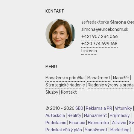
KONTAKT
šéfredaktorka
Simona Če
simona@euroekonom.sk
+421 907 234 066
+420 774 699 168
LinkedIn
MENU
Manažérska príručka
|
Manažment
|
Manažér
|
Strategické riadenie
|
Riadenie výroby a preda
Služby
|
Kontakt
© 2010 - 2026
SEO
|
Reklama a PR
|
Vrtuľníky
|
Autoškola
|
Reality
|
Manažment
|
Prijímáčky
|
Podnikanie
|
Financie
|
Ekonomika
|
Zdravie
|
S
Podnikateľský plán
|
Manažment
|
Marketing
|