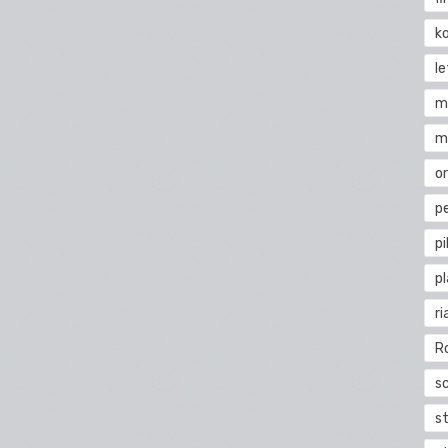
k
l
m
m
o
pe
pi
p
ri
R
s
st