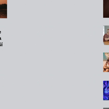
e
a
ší