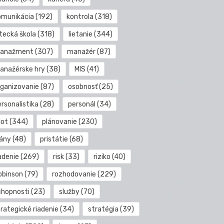
omunikácia
(192)
kontrola
(318)
etecká škola
(318)
lietanie
(344)
anažment
(307)
manažér
(87)
anažérske hry
(38)
MIS
(41)
rganizovanie
(87)
osobnosť
(25)
rsonalistika
(28)
personál
(34)
lot
(344)
plánovanie
(230)
lány
(48)
pristátie
(68)
adenie
(269)
risk
(33)
riziko
(40)
obinson
(79)
rozhodovanie
(229)
chopnosti
(23)
služby
(70)
rategické riadenie
(34)
stratégia
(39)