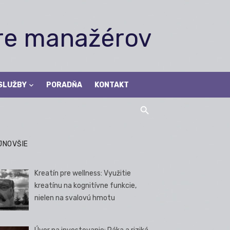
pre manažérov
SLUŽBY
PORADŇA
KONTAKT
JNOVŠIE
Kreatín pre wellness: Využitie
kreatínu na kognitívne funkcie,
nielen na svalovú hmotu