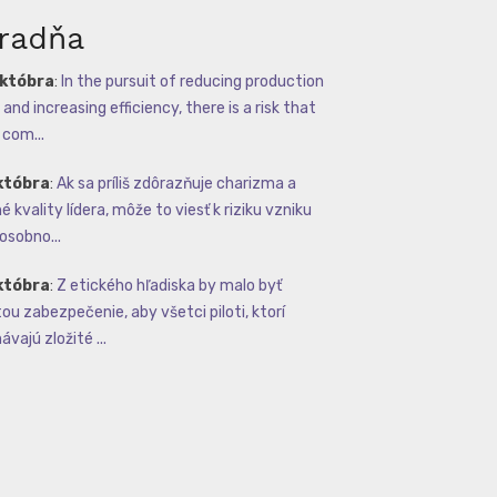
radňa
októbra
:
In the pursuit of reducing production
and increasing efficiency, there is a risk that
com...
któbra
:
Ak sa príliš zdôrazňuje charizma a
 kvality lídera, môže to viesť k riziku vzniku
osobno...
któbra
:
Z etického hľadiska by malo byť
tou zabezpečenie, aby všetci piloti, ktorí
vajú zložité ...