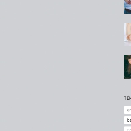
TÉ
a
b
fi