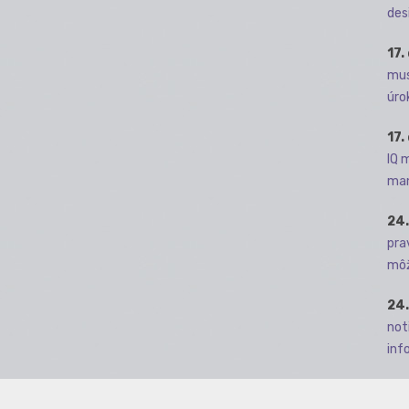
des
17.
mus
úro
17.
IQ 
man
24.
pra
môž
24.
not
info