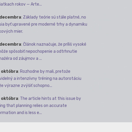
iatkach rokov — Arte...
 decembra
:
Základy teórie sú stále platné, no
ia byť upravené pre moderné trhy a dynamiku
kových mier.
 decembra
:
Článok naznačuje, že príliš vysoké
môže spôsobiť nepochopenie a odtrhnutie
ažéra od záujmov a ...
 októbra
:
Rozhodne by mali, pretože
videlný a intenzívny tréning na autorotáciu
e výrazne zvýšiť schopno...
 októbra
:
The article hints at this issue by
ing that planning relies on accurate
rmation and is less e...