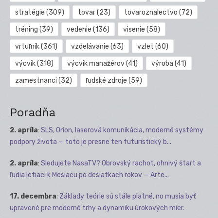
stratégie
(309)
tovar
(23)
tovaroznalectvo
(72)
tréning
(39)
vedenie
(136)
visenie
(58)
vrtuľník
(361)
vzdelávanie
(63)
vzlet
(60)
výcvik
(318)
výcvik manažérov
(41)
výroba
(41)
zamestnanci
(32)
ľudské zdroje
(59)
Poradňa
2. apríla
:
SLS, Orion, laserová komunikácia, moderné systémy
podpory života — toto je presne ten futuristický b...
2. apríla
:
Sledujete NasaTV? Obrovský rachot, ohnivý štart a
ľudia letiaci k Mesiacu po desiatkach rokov — Arte...
17. decembra
:
Základy teórie sú stále platné, no musia byť
upravené pre moderné trhy a dynamiku úrokových mier.