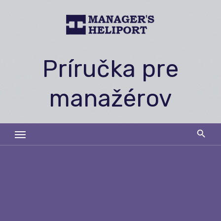
Skip
to
content
Príručka pre
manažérov