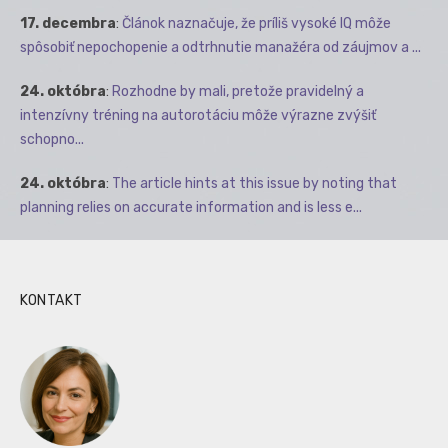
17. decembra
:
Článok naznačuje, že príliš vysoké IQ môže
spôsobiť nepochopenie a odtrhnutie manažéra od záujmov a ...
24. októbra
:
Rozhodne by mali, pretože pravidelný a
intenzívny tréning na autorotáciu môže výrazne zvýšiť
schopno...
24. októbra
:
The article hints at this issue by noting that
planning relies on accurate information and is less e...
KONTAKT