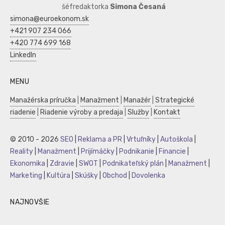
šéfredaktorka
Simona Česaná
simona@euroekonom.sk
+421 907 234 066
+420 774 699 168
LinkedIn
MENU
Manažérska príručka
|
Manažment
|
Manažér
|
Strategické
riadenie
|
Riadenie výroby a predaja
|
Služby
|
Kontakt
© 2010 - 2026
SEO
|
Reklama a PR
|
Vrtuľníky
|
Autoškola
|
Reality
|
Manažment
|
Prijímáčky
|
Podnikanie
|
Financie
|
Ekonomika
|
Zdravie
|
SWOT
|
Podnikateľský plán
|
Manažment
|
Marketing
|
Kultúra
|
Skúšky
|
Obchod
|
Dovolenka
NAJNOVŠIE