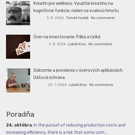
Kreatín pre wellness: Využitie kreatínu na
kognitívne funkcie, nielen na svalovú hmotu
3. 8. 2026
Tomáš Hudák
No comments
Úver na investovanie: Páka a riziká
2. 8. 2026
Lukáš Kroc
No comments
Súkromie a povolenia v úverových aplikáciách:
Dátová ochrana
30. 7. 2026
Lukáš Kroc
No comments
Poradňa
24. októbra
:
In the pursuit of reducing production costs and
increasing efficiency, there is a risk that some com...