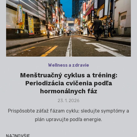
Wellness a zdravie
Menštruačný cyklus a tréning:
Periodizácia cvičenia podľa
hormonálnych fáz
Posted
23. 1. 2026
on
Prispôsobte záťaž fázam cyklu; sledujte symptómy a
plán upravujte podľa energie.
NAJNOVŠIE