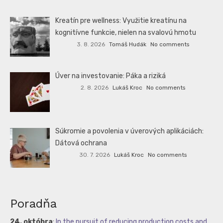
Kreatín pre wellness: Využitie kreatínu na
kognitívne funkcie, nielen na svalovú hmotu
3. 8. 2026
Tomáš Hudák
No comments
Úver na investovanie: Páka a riziká
2. 8. 2026
Lukáš Kroc
No comments
Súkromie a povolenia v úverových aplikáciách:
Dátová ochrana
30. 7. 2026
Lukáš Kroc
No comments
Poradňa
24. októbra
:
In the pursuit of reducing production costs and