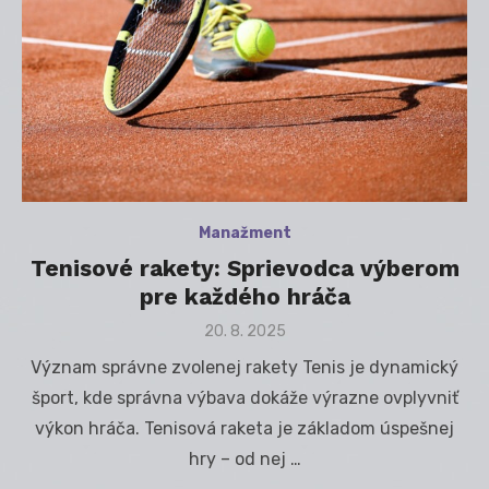
Manažment
Tenisové rakety: Sprievodca výberom
pre každého hráča
Posted
20. 8. 2025
on
Význam správne zvolenej rakety Tenis je dynamický
šport, kde správna výbava dokáže výrazne ovplyvniť
výkon hráča. Tenisová raketa je základom úspešnej
hry – od nej …