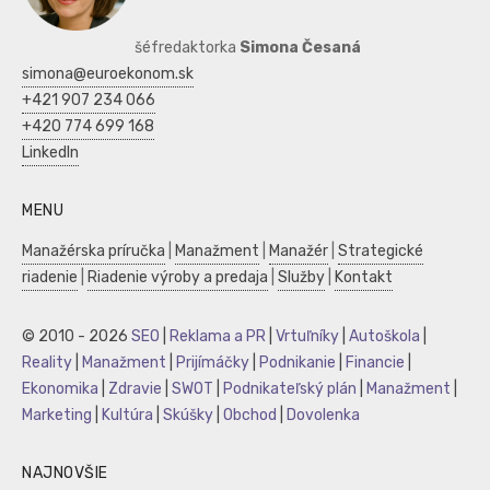
šéfredaktorka
Simona Česaná
simona@euroekonom.sk
+421 907 234 066
+420 774 699 168
LinkedIn
MENU
Manažérska príručka
|
Manažment
|
Manažér
|
Strategické
riadenie
|
Riadenie výroby a predaja
|
Služby
|
Kontakt
© 2010 - 2026
SEO
|
Reklama a PR
|
Vrtuľníky
|
Autoškola
|
Reality
|
Manažment
|
Prijímáčky
|
Podnikanie
|
Financie
|
Ekonomika
|
Zdravie
|
SWOT
|
Podnikateľský plán
|
Manažment
|
Marketing
|
Kultúra
|
Skúšky
|
Obchod
|
Dovolenka
NAJNOVŠIE