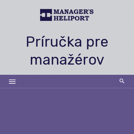
Skip
to
content
Príručka pre
manažérov