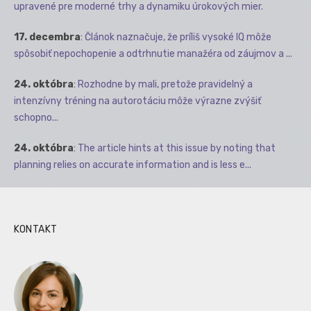
upravené pre moderné trhy a dynamiku úrokových mier.
17. decembra
:
Článok naznačuje, že príliš vysoké IQ môže
spôsobiť nepochopenie a odtrhnutie manažéra od záujmov a ...
24. októbra
:
Rozhodne by mali, pretože pravidelný a
intenzívny tréning na autorotáciu môže výrazne zvýšiť
schopno...
24. októbra
:
The article hints at this issue by noting that
planning relies on accurate information and is less e...
KONTAKT