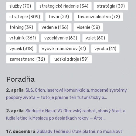
služby
(70)
strategické riadenie
(34)
stratégia
(39)
stratégie
(309)
tovar
(23)
tovaroznalectvo
(72)
tréning
(39)
vedenie
(136)
visenie
(58)
vrtuľník
(361)
vzdelávanie
(63)
vzlet
(60)
výcvik
(318)
výcvik manažérov
(41)
výroba
(41)
zamestnanci
(32)
ľudské zdroje
(59)
Poradňa
2. apríla
:
SLS, Orion, laserová komunikácia, moderné systémy
podpory života — toto je presne ten futuristický b...
2. apríla
:
Sledujete NasaTV? Obrovský rachot, ohnivý štart a
ľudia letiaci k Mesiacu po desiatkach rokov — Arte...
17. decembra
:
Základy teórie sú stále platné, no musia byť