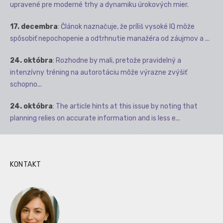
upravené pre moderné trhy a dynamiku úrokových mier.
17. decembra
:
Článok naznačuje, že príliš vysoké IQ môže
spôsobiť nepochopenie a odtrhnutie manažéra od záujmov a ...
24. októbra
:
Rozhodne by mali, pretože pravidelný a
intenzívny tréning na autorotáciu môže výrazne zvýšiť
schopno...
24. októbra
:
The article hints at this issue by noting that
planning relies on accurate information and is less e...
KONTAKT