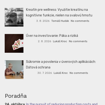
Kreatín pre wellness: Využitie kreatínu na
kognitívne funkcie, nielen na svalovú hmotu
3. 8. 2026
Tomáš Hudák
No comments
Úver na investovanie: Páka a riziká
2. 8. 2026
Lukáš Kroc
No comments
Súkromie a povolenia v úverových aplikáciách:
Dátová ochrana
30. 7. 2026
Lukáš Kroc
No comments
Poradňa
24. októbra
:
In the pursuit of reducing production costs and