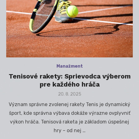
Manažment
Tenisové rakety: Sprievodca výberom
pre každého hráča
Posted
20. 8. 2025
on
Význam správne zvolenej rakety Tenis je dynamický
šport, kde správna výbava dokáže výrazne ovplyvniť
výkon hráča. Tenisová raketa je základom úspešnej
hry – od nej …