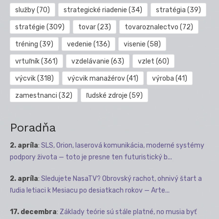
služby
(70)
strategické riadenie
(34)
stratégia
(39)
stratégie
(309)
tovar
(23)
tovaroznalectvo
(72)
tréning
(39)
vedenie
(136)
visenie
(58)
vrtuľník
(361)
vzdelávanie
(63)
vzlet
(60)
výcvik
(318)
výcvik manažérov
(41)
výroba
(41)
zamestnanci
(32)
ľudské zdroje
(59)
Poradňa
2. apríla
:
SLS, Orion, laserová komunikácia, moderné systémy
podpory života — toto je presne ten futuristický b...
2. apríla
:
Sledujete NasaTV? Obrovský rachot, ohnivý štart a
ľudia letiaci k Mesiacu po desiatkach rokov — Arte...
17. decembra
:
Základy teórie sú stále platné, no musia byť