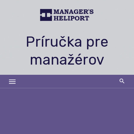
Skip
to
content
Príručka pre
manažérov