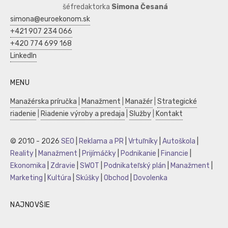
šéfredaktorka
Simona Česaná
simona@euroekonom.sk
+421 907 234 066
+420 774 699 168
LinkedIn
MENU
Manažérska príručka
|
Manažment
|
Manažér
|
Strategické
riadenie
|
Riadenie výroby a predaja
|
Služby
|
Kontakt
© 2010 - 2026
SEO
|
Reklama a PR
|
Vrtuľníky
|
Autoškola
|
Reality
|
Manažment
|
Prijímáčky
|
Podnikanie
|
Financie
|
Ekonomika
|
Zdravie
|
SWOT
|
Podnikateľský plán
|
Manažment
|
Marketing
|
Kultúra
|
Skúšky
|
Obchod
|
Dovolenka
NAJNOVŠIE