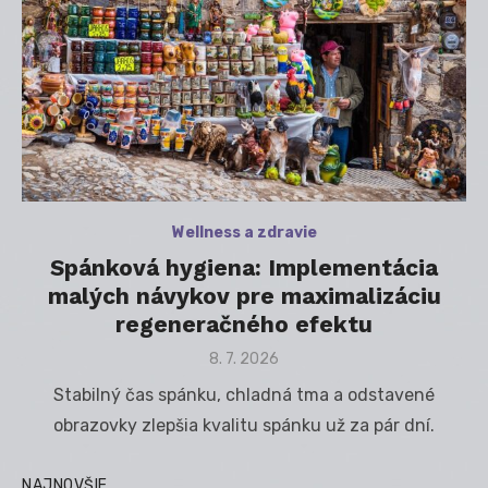
Wellness a zdravie
Spánková hygiena: Implementácia
malých návykov pre maximalizáciu
regeneračného efektu
Posted
8. 7. 2026
on
Stabilný čas spánku, chladná tma a odstavené
obrazovky zlepšia kvalitu spánku už za pár dní.
NAJNOVŠIE