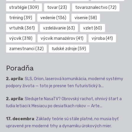
stratégie
(309)
tovar
(23)
tovaroznalectvo
(72)
tréning
(39)
vedenie
(136)
visenie
(58)
vrtuľník
(361)
vzdelávanie
(63)
vzlet
(60)
výcvik
(318)
výcvik manažérov
(41)
výroba
(41)
zamestnanci
(32)
ľudské zdroje
(59)
Poradňa
2. apríla
:
SLS, Orion, laserová komunikácia, moderné systémy
podpory života — toto je presne ten futuristický b...
2. apríla
:
Sledujete NasaTV? Obrovský rachot, ohnivý štart a
ľudia letiaci k Mesiacu po desiatkach rokov — Arte...
17. decembra
:
Základy teórie sú stále platné, no musia byť
upravené pre moderné trhy a dynamiku úrokových mier.