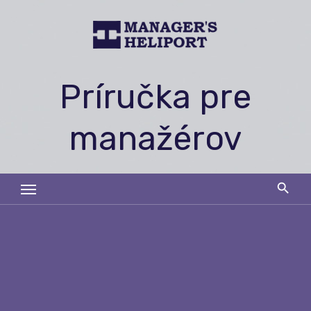
Skip
to
content
Príručka pre
manažérov