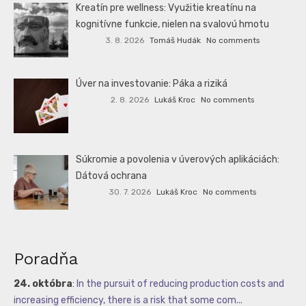
Kreatín pre wellness: Využitie kreatínu na
kognitívne funkcie, nielen na svalovú hmotu
3. 8. 2026
Tomáš Hudák
No comments
Úver na investovanie: Páka a riziká
2. 8. 2026
Lukáš Kroc
No comments
Súkromie a povolenia v úverových aplikáciách:
Dátová ochrana
30. 7. 2026
Lukáš Kroc
No comments
Poradňa
24. októbra
:
In the pursuit of reducing production costs and
increasing efficiency, there is a risk that some com...