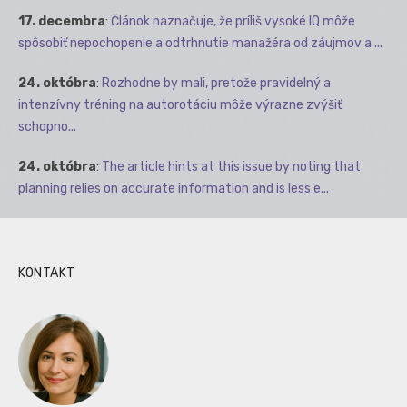
17. decembra
:
Článok naznačuje, že príliš vysoké IQ môže
spôsobiť nepochopenie a odtrhnutie manažéra od záujmov a ...
24. októbra
:
Rozhodne by mali, pretože pravidelný a
intenzívny tréning na autorotáciu môže výrazne zvýšiť
schopno...
24. októbra
:
The article hints at this issue by noting that
planning relies on accurate information and is less e...
KONTAKT