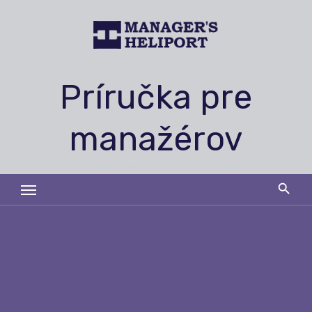
Skip
to
content
Príručka pre
manažérov