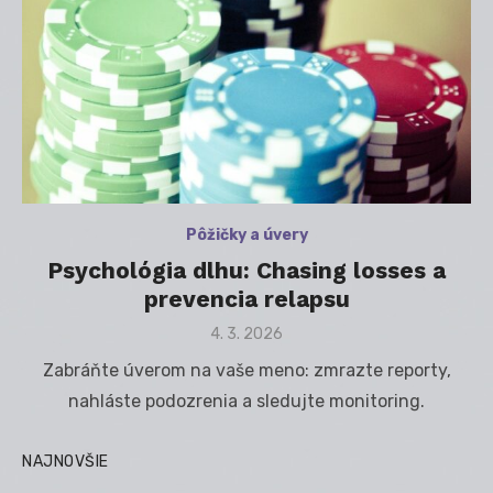
Pôžičky a úvery
Psychológia dlhu: Chasing losses a
prevencia relapsu
Posted
4. 3. 2026
on
Zabráňte úverom na vaše meno: zmrazte reporty,
nahláste podozrenia a sledujte monitoring.
NAJNOVŠIE