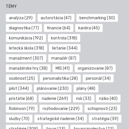
TÉMY
analýza
(29)
autorotácia
(47)
benchmarking
(30)
diagnostika
(77)
financie
(64)
kariéra
(45)
komunikácia
(192)
kontrola
(318)
letecká škola
(318)
lietanie
(344)
manažment
(307)
manažér
(87)
manažérske hry
(38)
MIS
(41)
organizovanie
(87)
osobnosť
(25)
personalistika
(28)
personál
(34)
pilot
(344)
plánovanie
(230)
plány
(48)
pristátie
(68)
riadenie
(269)
risk
(33)
riziko
(40)
Robinson
(79)
rozhodovanie
(229)
schopnosti
(23)
služby
(70)
strategické riadenie
(34)
stratégia
(39)
stratégie
(309)
tovar
(23)
tovaroznalectvo
(72)