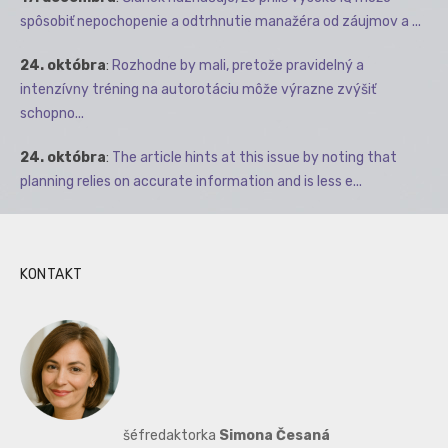
spôsobiť nepochopenie a odtrhnutie manažéra od záujmov a ...
24. októbra
:
Rozhodne by mali, pretože pravidelný a
intenzívny tréning na autorotáciu môže výrazne zvýšiť
schopno...
24. októbra
:
The article hints at this issue by noting that
planning relies on accurate information and is less e...
KONTAKT
šéfredaktorka
Simona Česaná