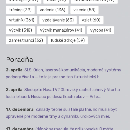
tréning
(39)
vedenie
(136)
visenie
(58)
vrtuľník
(361)
vzdelávanie
(63)
vzlet
(60)
výcvik
(318)
výcvik manažérov
(41)
výroba
(41)
zamestnanci
(32)
ľudské zdroje
(59)
Poradňa
2. apríla
:
SLS, Orion, laserová komunikácia, moderné systémy
podpory života — toto je presne ten futuristický b...
2. apríla
:
Sledujete NasaTV? Obrovský rachot, ohnivý štart a
ľudia letiaci k Mesiacu po desiatkach rokov — Arte...
17. decembra
:
Základy teórie sú stále platné, no musia byť
upravené pre moderné trhy a dynamiku úrokových mier.
17. decembra
:
Článok naznačuje, že príliš vysoké IQ môže