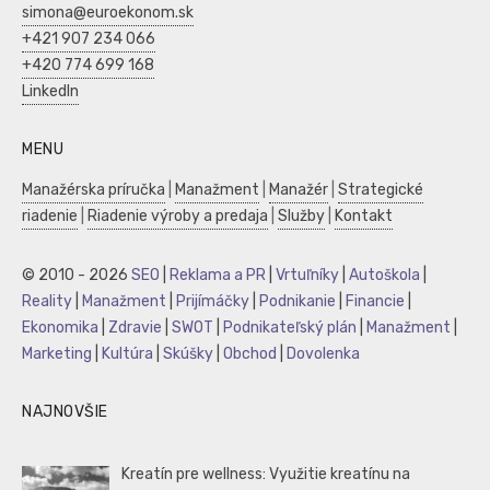
simona@euroekonom.sk
+421 907 234 066
+420 774 699 168
LinkedIn
MENU
Manažérska príručka
|
Manažment
|
Manažér
|
Strategické
riadenie
|
Riadenie výroby a predaja
|
Služby
|
Kontakt
© 2010 - 2026
SEO
|
Reklama a PR
|
Vrtuľníky
|
Autoškola
|
Reality
|
Manažment
|
Prijímáčky
|
Podnikanie
|
Financie
|
Ekonomika
|
Zdravie
|
SWOT
|
Podnikateľský plán
|
Manažment
|
Marketing
|
Kultúra
|
Skúšky
|
Obchod
|
Dovolenka
NAJNOVŠIE
Kreatín pre wellness: Využitie kreatínu na