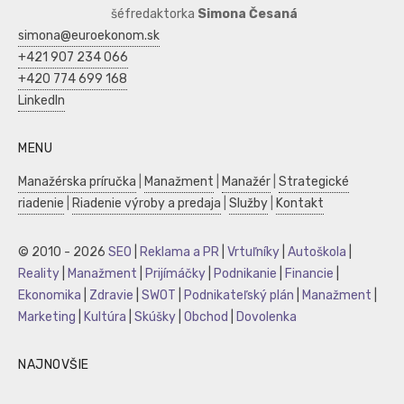
šéfredaktorka
Simona Česaná
simona@euroekonom.sk
+421 907 234 066
+420 774 699 168
LinkedIn
MENU
Manažérska príručka
|
Manažment
|
Manažér
|
Strategické
riadenie
|
Riadenie výroby a predaja
|
Služby
|
Kontakt
© 2010 - 2026
SEO
|
Reklama a PR
|
Vrtuľníky
|
Autoškola
|
Reality
|
Manažment
|
Prijímáčky
|
Podnikanie
|
Financie
|
Ekonomika
|
Zdravie
|
SWOT
|
Podnikateľský plán
|
Manažment
|
Marketing
|
Kultúra
|
Skúšky
|
Obchod
|
Dovolenka
NAJNOVŠIE