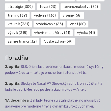
stratégie
(309)
tovar
(23)
tovaroznalectvo
(72)
tréning
(39)
vedenie
(136)
visenie
(58)
vrtuľník
(361)
vzdelávanie
(63)
vzlet
(60)
výcvik
(318)
výcvik manažérov
(41)
výroba
(41)
zamestnanci
(32)
ľudské zdroje
(59)
Poradňa
2. apríla
:
SLS, Orion, laserová komunikácia, moderné systémy
podpory života — toto je presne ten futuristický b...
2. apríla
:
Sledujete NasaTV? Obrovský rachot, ohnivý štart a
ľudia letiaci k Mesiacu po desiatkach rokov — Arte...
17. decembra
:
Základy teórie sú stále platné, no musia byť
upravené pre moderné trhy a dynamiku úrokových mier.