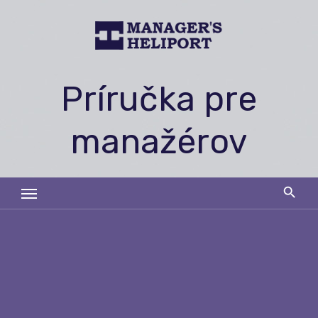
Skip
to
content
Príručka pre
manažérov