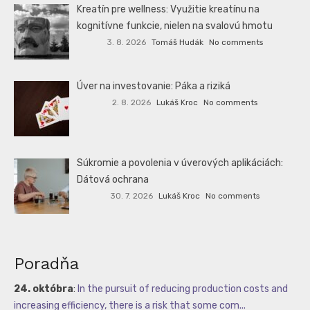
Kreatín pre wellness: Využitie kreatínu na
kognitívne funkcie, nielen na svalovú hmotu
3. 8. 2026
Tomáš Hudák
No comments
Úver na investovanie: Páka a riziká
2. 8. 2026
Lukáš Kroc
No comments
Súkromie a povolenia v úverových aplikáciách:
Dátová ochrana
30. 7. 2026
Lukáš Kroc
No comments
Poradňa
24. októbra
:
In the pursuit of reducing production costs and
increasing efficiency, there is a risk that some com...