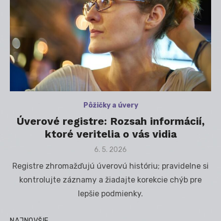
Pôžičky a úvery
Úverové registre: Rozsah informácií,
ktoré veritelia o vás vidia
Posted
6. 5. 2026
on
Registre zhromažďujú úverovú históriu; pravidelne si
kontrolujte záznamy a žiadajte korekcie chýb pre
lepšie podmienky.
NAJNOVŠIE