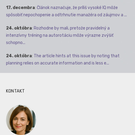
17. decembra
:
Článok naznačuje, že príliš vysoké IQ môže
spôsobiť nepochopenie a odtrhnutie manažéra od záujmov a ...
24. októbra
:
Rozhodne by mali, pretože pravidelný a
intenzívny tréning na autorotáciu môže výrazne zvýšiť
schopno...
24. októbra
:
The article hints at this issue by noting that
planning relies on accurate information and is less e...
KONTAKT