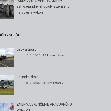
Adaptogény: Prehľad, účinky
ashwagandhy, rhodioly a ženšenu
na stres a výkon
JČÍTANEJŠIE
Lety a šport
14. 3. 2023
24 komentárov
Letecká škola
16. 3. 2023
15 komentárov
ZMENA A SKONČENIE PRACOVNÉHO
POMERU