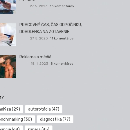
27. 5. 2023
13 komentárov
PRACOVNÝ ČAS, ČAS ODPOČINKU,
DOVOLENKA NA ZOTAVENIE
27. 5. 2023
11 komentárov
Reklama a médiá
18. 1. 2023
8 komentárov
MY
nalýza
(29)
autorotácia
(47)
enchmarking
(30)
diagnostika
(77)
nancie
(64)
kariéra
(45)