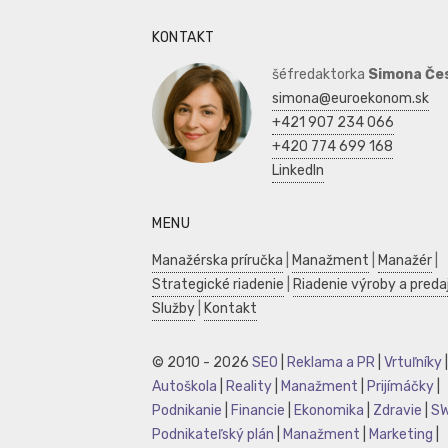
KONTAKT
šéfredaktorka
Simona Če
simona@euroekonom.sk
+421 907 234 066
+420 774 699 168
LinkedIn
MENU
Manažérska príručka
|
Manažment
|
Manažér
|
Strategické riadenie
|
Riadenie výroby a preda
Služby
|
Kontakt
© 2010 - 2026
SEO
|
Reklama a PR
|
Vrtuľníky
|
Autoškola
|
Reality
|
Manažment
|
Prijímáčky
|
Podnikanie
|
Financie
|
Ekonomika
|
Zdravie
|
S
Podnikateľský plán
|
Manažment
|
Marketing
|