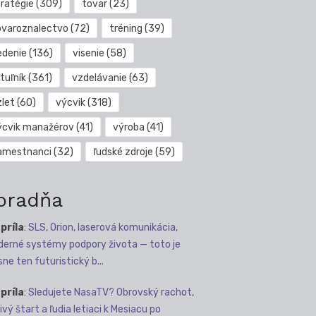
tratégie
(309)
tovar
(23)
ovaroznalectvo
(72)
tréning
(39)
edenie
(136)
visenie
(58)
tuľník
(361)
vzdelávanie
(63)
zlet
(60)
výcvik
(318)
ýcvik manažérov
(41)
výroba
(41)
amestnanci
(32)
ľudské zdroje
(59)
oradňa
apríla
:
SLS, Orion, laserová komunikácia,
erné systémy podpory života — toto je
sne ten futuristický b...
apríla
:
Sledujete NasaTV? Obrovský rachot,
ivý štart a ľudia letiaci k Mesiacu po