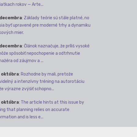
iatkach rokov — Arte...
 decembra
:
Základy teórie sú stále platné, no
ia byť upravené pre moderné trhy a dynamiku
kových mier.
 decembra
:
Článok naznačuje, že príliš vysoké
môže spôsobiť nepochopenie a odtrhnutie
ažéra od záujmov a ...
 októbra
:
Rozhodne by mali, pretože
videlný a intenzívny tréning na autorotáciu
e výrazne zvýšiť schopno...
 októbra
:
The article hints at this issue by
ing that planning relies on accurate
rmation and is less e...