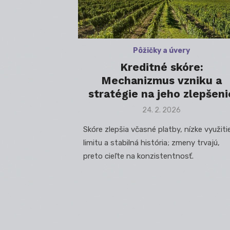
Pôžičky a úvery
Kreditné skóre:
Mechanizmus vzniku a
stratégie na jeho zlepšeni
Posted
24. 2. 2026
on
Skóre zlepšia včasné platby, nízke využiti
limitu a stabilná história; zmeny trvajú,
preto cieľte na konzistentnosť.