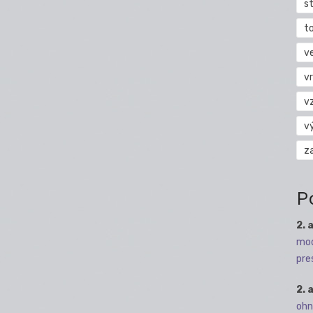
s
t
v
vr
v
v
z
P
2. 
mod
pre
2. 
ohn