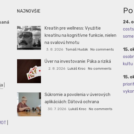
Po
NAJNOVŠIE
24. 
saná
Kreatín pre wellness: Využitie
costs 
kreatínu na kognitívne funkcie, nielen
some 
na svalovú hmotu
15. o
3. 8. 2026
Tomáš Hudák
No comments
osobné
Úver na investovanie: Páka a riziká
kultu 
2. 8. 2026
Lukáš Kroc
No comments
15. o
priori
ja
|
vykoná
Súkromie a povolenia v úverových
aplikáciách: Dátová ochrana
30. 7. 2026
Lukáš Kroc
No comments
WOT
|