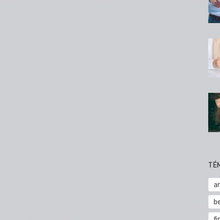
TÉ
a
b
fi