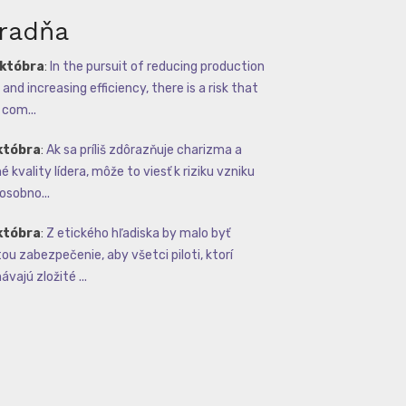
radňa
októbra
:
In the pursuit of reducing production
and increasing efficiency, there is a risk that
com...
któbra
:
Ak sa príliš zdôrazňuje charizma a
 kvality lídera, môže to viesť k riziku vzniku
osobno...
któbra
:
Z etického hľadiska by malo byť
tou zabezpečenie, aby všetci piloti, ktorí
vajú zložité ...