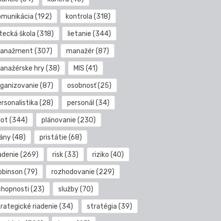
omunikácia
(192)
kontrola
(318)
etecká škola
(318)
lietanie
(344)
anažment
(307)
manažér
(87)
anažérske hry
(38)
MIS
(41)
rganizovanie
(87)
osobnosť
(25)
rsonalistika
(28)
personál
(34)
lot
(344)
plánovanie
(230)
lány
(48)
pristátie
(68)
adenie
(269)
risk
(33)
riziko
(40)
obinson
(79)
rozhodovanie
(229)
chopnosti
(23)
služby
(70)
rategické riadenie
(34)
stratégia
(39)