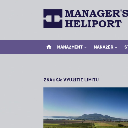
Skip
to
content
home
MANAŽMENT
MANAŽÉR
S
ZNAČKA:
VYUŽITIE LIMITU