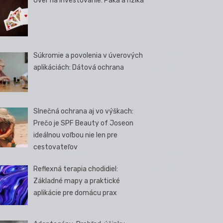
Úver na investovanie: Páka a riziká
Súkromie a povolenia v úverových
aplikáciách: Dátová ochrana
Slnečná ochrana aj vo výškach:
Prečo je SPF Beauty of Joseon
ideálnou voľbou nie len pre
cestovateľov
Reflexná terapia chodidiel:
Základné mapy a praktické
aplikácie pre domácu prax