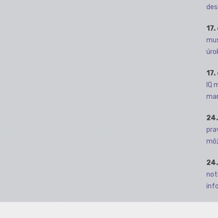
des
17.
mus
úro
17.
IQ 
man
24.
pra
môž
24.
not
info