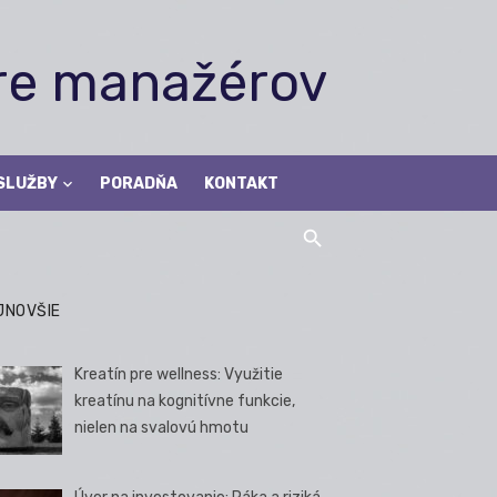
pre manažérov
SLUŽBY
PORADŇA
KONTAKT
JNOVŠIE
Kreatín pre wellness: Využitie
kreatínu na kognitívne funkcie,
nielen na svalovú hmotu