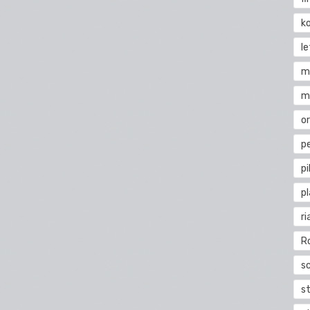
k
l
m
m
o
pe
pi
p
ri
R
s
st