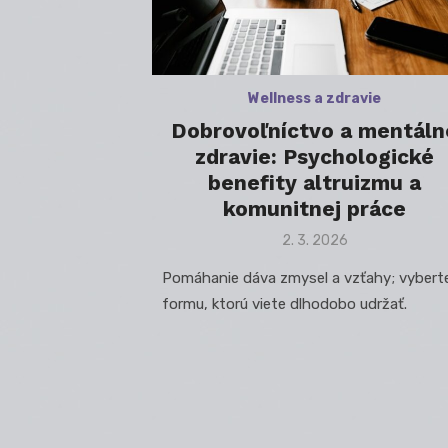
Wellness a zdravie
Dobrovoľníctvo a mentáln
zdravie: Psychologické
benefity altruizmu a
komunitnej práce
Posted
2. 3. 2026
on
Pomáhanie dáva zmysel a vzťahy; vyberte
formu, ktorú viete dlhodobo udržať.