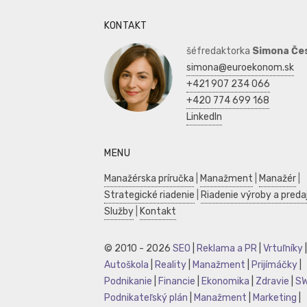
KONTAKT
šéfredaktorka
Simona Če
simona@euroekonom.sk
+421 907 234 066
+420 774 699 168
LinkedIn
MENU
Manažérska príručka
|
Manažment
|
Manažér
|
Strategické riadenie
|
Riadenie výroby a preda
Služby
|
Kontakt
© 2010 - 2026
SEO
|
Reklama a PR
|
Vrtuľníky
|
Autoškola
|
Reality
|
Manažment
|
Prijímáčky
|
Podnikanie
|
Financie
|
Ekonomika
|
Zdravie
|
S
Podnikateľský plán
|
Manažment
|
Marketing
|