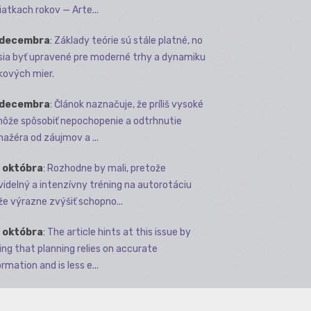
iatkach rokov — Arte...
 decembra
:
Základy teórie sú stále platné, no
ia byť upravené pre moderné trhy a dynamiku
kových mier.
 decembra
:
Článok naznačuje, že príliš vysoké
môže spôsobiť nepochopenie a odtrhnutie
ažéra od záujmov a ...
 októbra
:
Rozhodne by mali, pretože
videlný a intenzívny tréning na autorotáciu
e výrazne zvýšiť schopno...
 októbra
:
The article hints at this issue by
ing that planning relies on accurate
rmation and is less e...