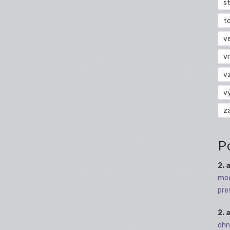
s
t
v
vr
v
v
z
P
2. 
mod
pre
2. 
ohn