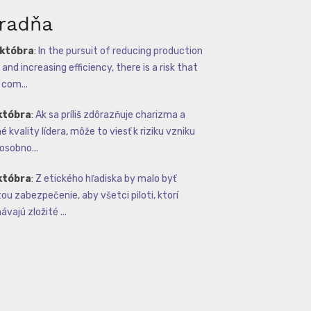
radňa
októbra
:
In the pursuit of reducing production
and increasing efficiency, there is a risk that
com...
któbra
:
Ak sa príliš zdôrazňuje charizma a
 kvality lídera, môže to viesť k riziku vzniku
osobno...
któbra
:
Z etického hľadiska by malo byť
tou zabezpečenie, aby všetci piloti, ktorí
vajú zložité ...