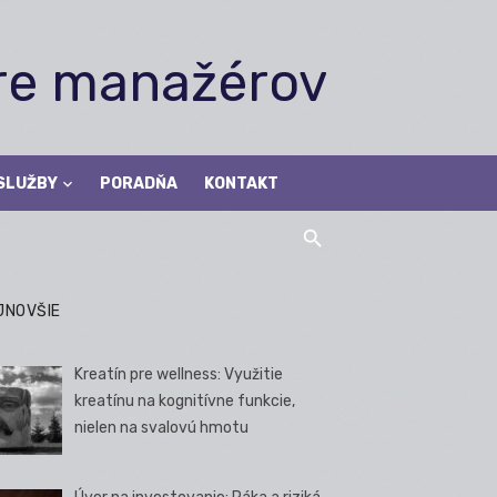
pre manažérov
SLUŽBY
PORADŇA
KONTAKT
JNOVŠIE
Kreatín pre wellness: Využitie
kreatínu na kognitívne funkcie,
nielen na svalovú hmotu