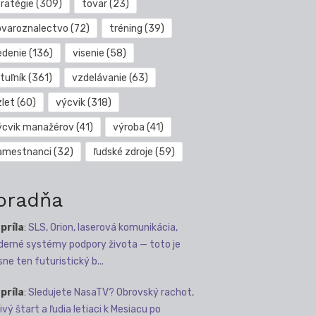
tratégie
(309)
tovar
(23)
ovaroznalectvo
(72)
tréning
(39)
edenie
(136)
visenie
(58)
tuľník
(361)
vzdelávanie
(63)
zlet
(60)
výcvik
(318)
ýcvik manažérov
(41)
výroba
(41)
amestnanci
(32)
ľudské zdroje
(59)
oradňa
apríla
:
SLS, Orion, laserová komunikácia,
erné systémy podpory života — toto je
sne ten futuristický b...
apríla
:
Sledujete NasaTV? Obrovský rachot,
ivý štart a ľudia letiaci k Mesiacu po