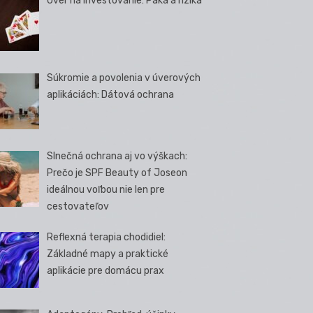
Úver na investovanie: Páka a riziká
Súkromie a povolenia v úverových
aplikáciách: Dátová ochrana
Slnečná ochrana aj vo výškach:
Prečo je SPF Beauty of Joseon
ideálnou voľbou nie len pre
cestovateľov
Reflexná terapia chodidiel:
Základné mapy a praktické
aplikácie pre domácu prax