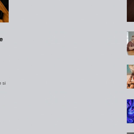
e
 si