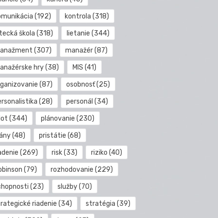
omunikácia
(192)
kontrola
(318)
etecká škola
(318)
lietanie
(344)
anažment
(307)
manažér
(87)
anažérske hry
(38)
MIS
(41)
rganizovanie
(87)
osobnosť
(25)
rsonalistika
(28)
personál
(34)
lot
(344)
plánovanie
(230)
lány
(48)
pristátie
(68)
adenie
(269)
risk
(33)
riziko
(40)
obinson
(79)
rozhodovanie
(229)
chopnosti
(23)
služby
(70)
rategické riadenie
(34)
stratégia
(39)