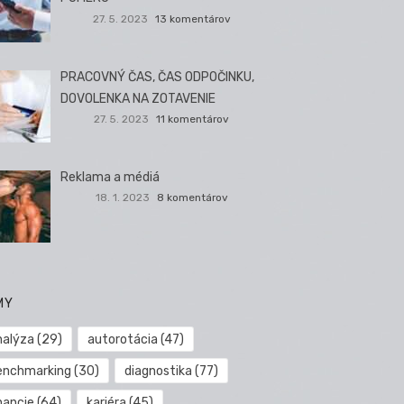
27. 5. 2023
13 komentárov
PRACOVNÝ ČAS, ČAS ODPOČINKU,
DOVOLENKA NA ZOTAVENIE
27. 5. 2023
11 komentárov
Reklama a médiá
18. 1. 2023
8 komentárov
MY
nalýza
(29)
autorotácia
(47)
enchmarking
(30)
diagnostika
(77)
nancie
(64)
kariéra
(45)