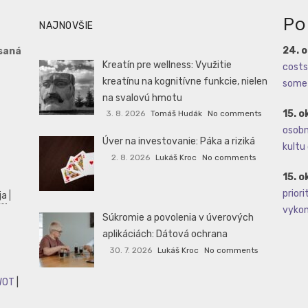
Po
NAJNOVŠIE
24. 
saná
Kreatín pre wellness: Využitie
costs 
kreatínu na kognitívne funkcie, nielen
some 
na svalovú hmotu
15. o
3. 8. 2026
Tomáš Hudák
No comments
osobné
Úver na investovanie: Páka a riziká
kultu 
2. 8. 2026
Lukáš Kroc
No comments
15. o
priori
ja
|
vykoná
Súkromie a povolenia v úverových
aplikáciách: Dátová ochrana
30. 7. 2026
Lukáš Kroc
No comments
WOT
|