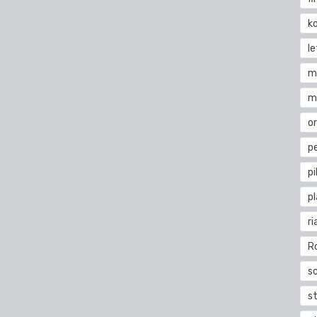
k
l
m
m
o
pe
pi
p
ri
R
s
st