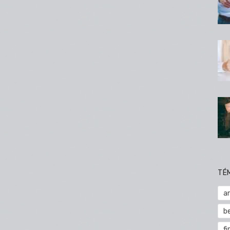
TÉ
a
b
fi