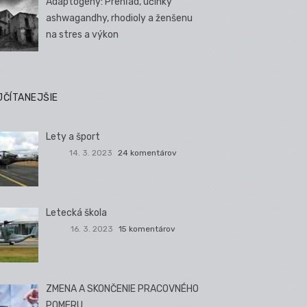
Adaptogény: Prehľad, účinky
ashwagandhy, rhodioly a ženšenu
na stres a výkon
JČÍTANEJŠIE
Lety a šport
14. 3. 2023
24 komentárov
Letecká škola
16. 3. 2023
15 komentárov
ZMENA A SKONČENIE PRACOVNÉHO
POMERU