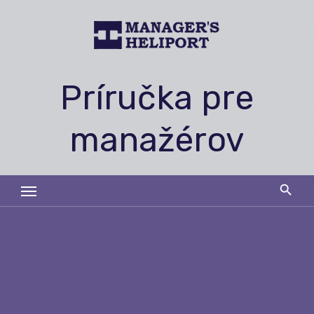
Skip
to
content
Príručka pre
manažérov