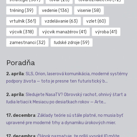
tréning
(39)
vedenie
(136)
visenie
(58)
vrtuľník
(361)
vzdelávanie
(63)
vzlet
(60)
výcvik
(318)
výcvik manažérov
(41)
výroba
(41)
zamestnanci
(32)
ľudské zdroje
(59)
Poradňa
2. apríla
:
SLS, Orion, laserová komunikácia, moderné systémy
podpory života — toto je presne ten futuristický b...
2. apríla
:
Sledujete NasaTV? Obrovský rachot, ohnivý štart a
ľudia letiaci k Mesiacu po desiatkach rokov — Arte...
17. decembra
:
Základy teórie sú stále platné, no musia byť
upravené pre moderné trhy a dynamiku úrokových mier.
17. decembra
:
Článok naznačuje, že príliš vysoké IQ môže