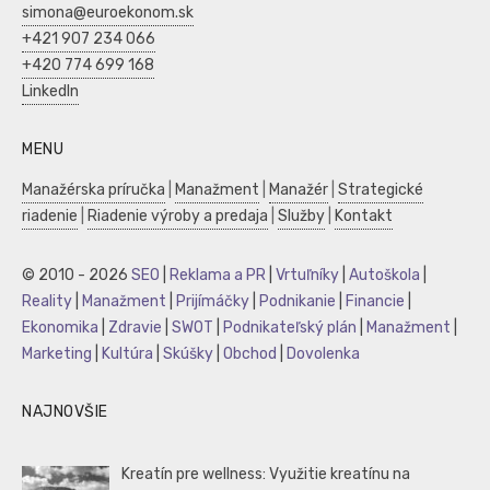
simona@euroekonom.sk
+421 907 234 066
+420 774 699 168
LinkedIn
MENU
Manažérska príručka
|
Manažment
|
Manažér
|
Strategické
riadenie
|
Riadenie výroby a predaja
|
Služby
|
Kontakt
© 2010 - 2026
SEO
|
Reklama a PR
|
Vrtuľníky
|
Autoškola
|
Reality
|
Manažment
|
Prijímáčky
|
Podnikanie
|
Financie
|
Ekonomika
|
Zdravie
|
SWOT
|
Podnikateľský plán
|
Manažment
|
Marketing
|
Kultúra
|
Skúšky
|
Obchod
|
Dovolenka
NAJNOVŠIE
Kreatín pre wellness: Využitie kreatínu na