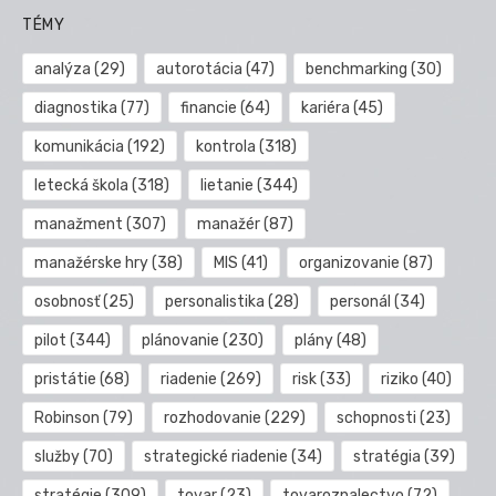
TÉMY
analýza
(29)
autorotácia
(47)
benchmarking
(30)
diagnostika
(77)
financie
(64)
kariéra
(45)
komunikácia
(192)
kontrola
(318)
letecká škola
(318)
lietanie
(344)
manažment
(307)
manažér
(87)
manažérske hry
(38)
MIS
(41)
organizovanie
(87)
osobnosť
(25)
personalistika
(28)
personál
(34)
pilot
(344)
plánovanie
(230)
plány
(48)
pristátie
(68)
riadenie
(269)
risk
(33)
riziko
(40)
Robinson
(79)
rozhodovanie
(229)
schopnosti
(23)
služby
(70)
strategické riadenie
(34)
stratégia
(39)
stratégie
(309)
tovar
(23)
tovaroznalectvo
(72)