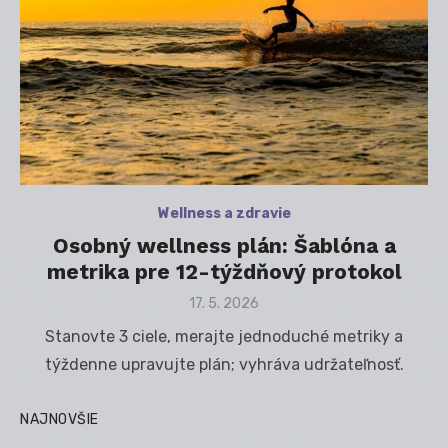
Wellness a zdravie
Osobný wellness plán: Šablóna a
metrika pre 12-týždňový protokol
Posted
17. 5. 2026
on
Stanovte 3 ciele, merajte jednoduché metriky a
týždenne upravujte plán; vyhráva udržateľnosť.
NAJNOVŠIE