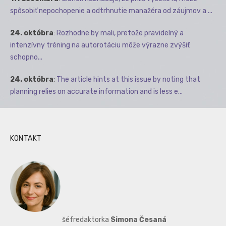
spôsobiť nepochopenie a odtrhnutie manažéra od záujmov a ...
24. októbra
:
Rozhodne by mali, pretože pravidelný a
intenzívny tréning na autorotáciu môže výrazne zvýšiť
schopno...
24. októbra
:
The article hints at this issue by noting that
planning relies on accurate information and is less e...
KONTAKT
šéfredaktorka
Simona Česaná