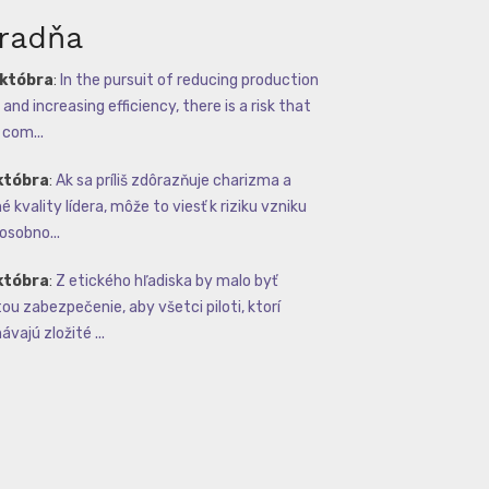
radňa
októbra
:
In the pursuit of reducing production
and increasing efficiency, there is a risk that
com...
któbra
:
Ak sa príliš zdôrazňuje charizma a
 kvality lídera, môže to viesť k riziku vzniku
osobno...
któbra
:
Z etického hľadiska by malo byť
tou zabezpečenie, aby všetci piloti, ktorí
vajú zložité ...