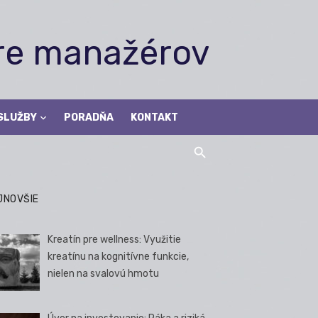
pre manažérov
SLUŽBY
PORADŇA
KONTAKT
JNOVŠIE
Kreatín pre wellness: Využitie
kreatínu na kognitívne funkcie,
nielen na svalovú hmotu