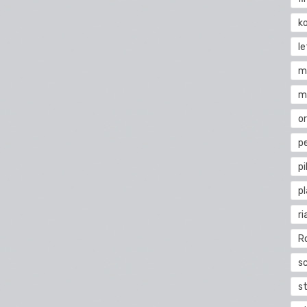
k
l
m
m
o
pe
pi
p
ri
R
s
st