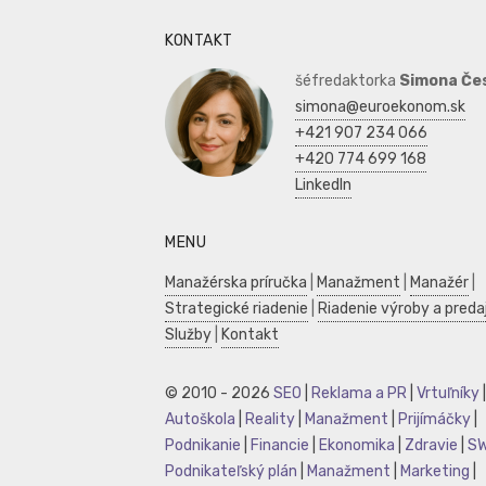
KONTAKT
šéfredaktorka
Simona Če
simona@euroekonom.sk
+421 907 234 066
+420 774 699 168
LinkedIn
MENU
Manažérska príručka
|
Manažment
|
Manažér
|
Strategické riadenie
|
Riadenie výroby a preda
Služby
|
Kontakt
© 2010 - 2026
SEO
|
Reklama a PR
|
Vrtuľníky
|
Autoškola
|
Reality
|
Manažment
|
Prijímáčky
|
Podnikanie
|
Financie
|
Ekonomika
|
Zdravie
|
S
Podnikateľský plán
|
Manažment
|
Marketing
|