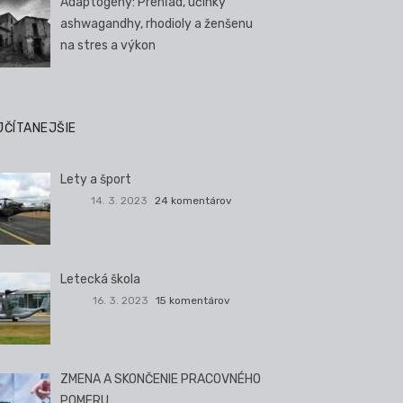
Adaptogény: Prehľad, účinky
ashwagandhy, rhodioly a ženšenu
na stres a výkon
JČÍTANEJŠIE
Lety a šport
14. 3. 2023
24 komentárov
Letecká škola
16. 3. 2023
15 komentárov
ZMENA A SKONČENIE PRACOVNÉHO
POMERU