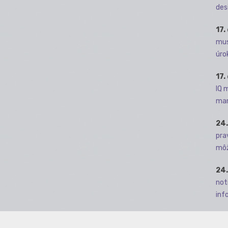
des
17.
mus
úro
17.
IQ 
man
24.
pra
môž
24.
not
info