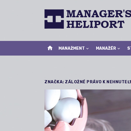
Skip
to
content
home
MANAŽMENT
MANAŽÉR
S
ZNAČKA:
ZÁLOŽNÉ PRÁVO K NEHNUTEĽ