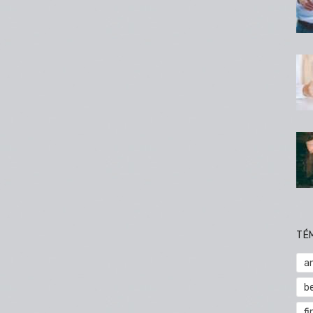
TÉ
a
b
fi