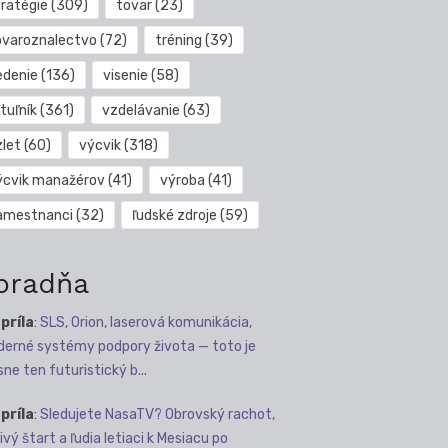
tratégie
(309)
tovar
(23)
ovaroznalectvo
(72)
tréning
(39)
edenie
(136)
visenie
(58)
tuľník
(361)
vzdelávanie
(63)
zlet
(60)
výcvik
(318)
ýcvik manažérov
(41)
výroba
(41)
amestnanci
(32)
ľudské zdroje
(59)
oradňa
apríla
:
SLS, Orion, laserová komunikácia,
erné systémy podpory života — toto je
sne ten futuristický b...
apríla
:
Sledujete NasaTV? Obrovský rachot,
ivý štart a ľudia letiaci k Mesiacu po