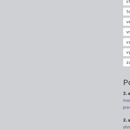
s
t
v
vr
v
v
z
P
2. 
mod
pre
2. 
ohn