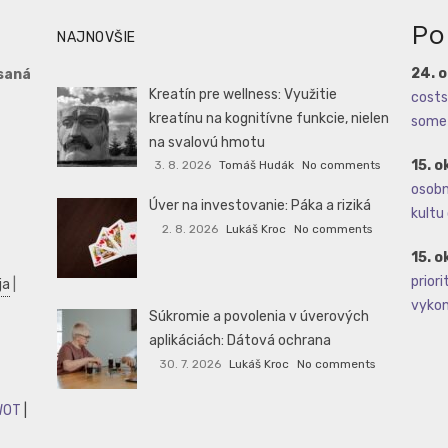
Po
NAJNOVŠIE
24. 
saná
Kreatín pre wellness: Využitie
costs 
kreatínu na kognitívne funkcie, nielen
some 
na svalovú hmotu
15. o
3. 8. 2026
Tomáš Hudák
No comments
osobné
Úver na investovanie: Páka a riziká
kultu 
2. 8. 2026
Lukáš Kroc
No comments
15. o
priori
ja
|
vykoná
Súkromie a povolenia v úverových
aplikáciách: Dátová ochrana
30. 7. 2026
Lukáš Kroc
No comments
WOT
|