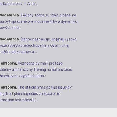
iatkach rokov — Arte...
 decembra
:
Základy teórie sú stále platné, no
ia byť upravené pre moderné trhy a dynamiku
kových mier.
 decembra
:
Článok naznačuje, že príliš vysoké
môže spôsobiť nepochopenie a odtrhnutie
ažéra od záujmov a ...
 októbra
:
Rozhodne by mali, pretože
videlný a intenzívny tréning na autorotáciu
e výrazne zvýšiť schopno...
 októbra
:
The article hints at this issue by
ing that planning relies on accurate
rmation and is less e...