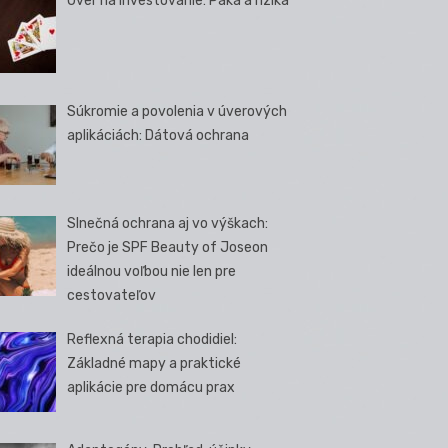
Úver na investovanie: Páka a riziká
Súkromie a povolenia v úverových
aplikáciách: Dátová ochrana
Slnečná ochrana aj vo výškach:
Prečo je SPF Beauty of Joseon
ideálnou voľbou nie len pre
cestovateľov
Reflexná terapia chodidiel:
Základné mapy a praktické
aplikácie pre domácu prax