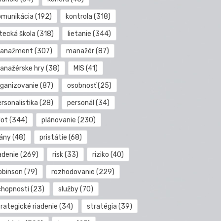
omunikácia
(192)
kontrola
(318)
etecká škola
(318)
lietanie
(344)
anažment
(307)
manažér
(87)
anažérske hry
(38)
MIS
(41)
rganizovanie
(87)
osobnosť
(25)
rsonalistika
(28)
personál
(34)
lot
(344)
plánovanie
(230)
lány
(48)
pristátie
(68)
adenie
(269)
risk
(33)
riziko
(40)
obinson
(79)
rozhodovanie
(229)
chopnosti
(23)
služby
(70)
rategické riadenie
(34)
stratégia
(39)