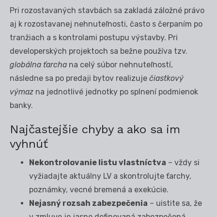
Pri rozostavaných stavbách sa zakladá záložné právo
aj k rozostavanej nehnuteľnosti, často s čerpaním po
tranžiach a s kontrolami postupu výstavby. Pri
developerských projektoch sa bežne používa tzv.
globálna ťarcha
na celý súbor nehnuteľností,
následne sa po predaji bytov realizuje
čiastkový
výmaz
na jednotlivé jednotky po splnení podmienok
banky.
Najčastejšie chyby a ako sa im
vyhnúť
Nekontrolovanie listu vlastníctva
– vždy si
vyžiadajte aktuálny LV a skontrolujte ťarchy,
poznámky, vecné bremená a exekúcie.
Nejasný rozsah zabezpečenia
– uistite sa, že
v zmluve je jasne definovaná zabezpečená