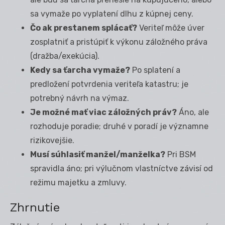
sa vymaže po vyplatení dlhu z kúpnej ceny.
Čo ak prestanem splácať?
Veriteľ môže úver
zosplatniť a pristúpiť k výkonu záložného práva
(dražba/exekúcia).
Kedy sa ťarcha vymaže?
Po splatení a
predložení potvrdenia veriteľa katastru; je
potrebný návrh na výmaz.
Je možné mať viac záložných práv?
Áno, ale
rozhoduje poradie; druhé v poradí je významne
rizikovejšie.
Musí súhlasiť manžel/manželka?
Pri BSM
spravidla áno; pri výlučnom vlastníctve závisí od
režimu majetku a zmluvy.
Zhrnutie