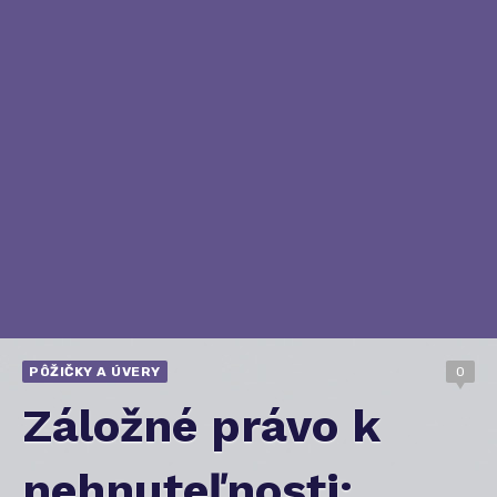
PÔŽIČKY A ÚVERY
0
Záložné právo k
nehnuteľnosti: