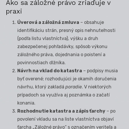
Ako sa záložné právo zriaďuje v
praxi
Úverová a záložná zmluva
– obsahuje
identifikáciu strán, presný opis nehnuteľnosti
(podľa listu vlastníctva), výšku a druh
zabezpečenej pohľadávky, spôsob výkonu
záložného práva, dojednania o poistení a
povinnostiach dlžníka.
Návrh na vklad do katastra
– podpisy musia
byť overené; rozhodujúci je okamih doručenia
návrhu, ktorý zakladá
poradie
. V niektorých
prípadoch sa využíva aj poznámka o začatí
konania.
Rozhodnutie katastra a zápis ťarchy
– po
povolení vkladu sa na liste vlastníctva objaví
ťarcha „Záložné právo“ s označením veriteľa a