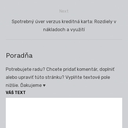
článku
Next
Next
Spotrebný úver verzus kreditná karta: Rozdiely v
post:
nákladoch a využití
Poradňa
Potrebujete radu? Chcete pridať komentár, doplniť
alebo upraviť túto stránku? Vyplňte textové pole
nižšie. Ďakujeme ♥
VÁŠ TEXT