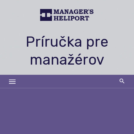
Skip
to
content
Príručka pre
manažérov