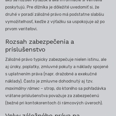
poskytujú. Pre dlžníka je dôležité uvedomiť si, že
druhé v poradí záložné právo má podstatne slabšiu
vymožiteľnosť, keďže z výťažku sa uspokojuje až po
prvom veriteľovi.
Rozsah zabezpečenia a
príslušenstvo
Záložné právo typicky zabezpečuje nielen istinu, ale
aj úroky, poplatky, zmluvné pokuty a náklady spojené
s uplatnením práva (napr. dražobné a exekučné
náklady). Často je zmluvne dohodnutý aj tzv.
maximálny rámec
– strop, do ktorého sa pohľadávka
vrátane príslušenstva považuje za zabezpečenú
(bežné pri kontokorentoch či rámcových úveroch).
Vplyv záložného práva na