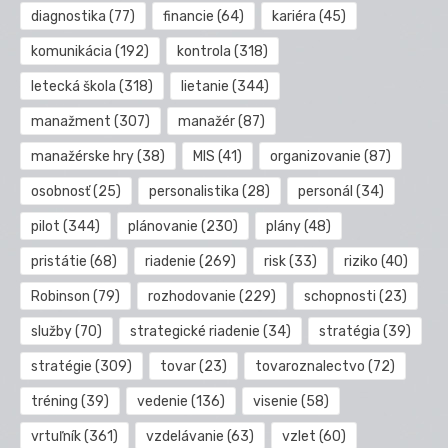
diagnostika
(77)
financie
(64)
kariéra
(45)
komunikácia
(192)
kontrola
(318)
letecká škola
(318)
lietanie
(344)
manažment
(307)
manažér
(87)
manažérske hry
(38)
MIS
(41)
organizovanie
(87)
osobnosť
(25)
personalistika
(28)
personál
(34)
pilot
(344)
plánovanie
(230)
plány
(48)
pristátie
(68)
riadenie
(269)
risk
(33)
riziko
(40)
Robinson
(79)
rozhodovanie
(229)
schopnosti
(23)
služby
(70)
strategické riadenie
(34)
stratégia
(39)
stratégie
(309)
tovar
(23)
tovaroznalectvo
(72)
tréning
(39)
vedenie
(136)
visenie
(58)
vrtuľník
(361)
vzdelávanie
(63)
vzlet
(60)