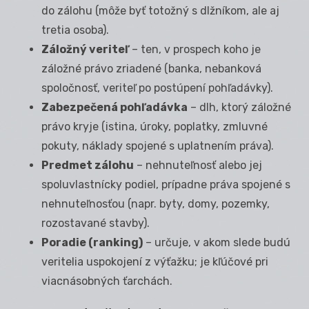
do zálohu (môže byť totožný s dlžníkom, ale aj
tretia osoba).
Záložný veriteľ
– ten, v prospech koho je
záložné právo zriadené (banka, nebanková
spoločnosť, veriteľ po postúpení pohľadávky).
Zabezpečená pohľadávka
– dlh, ktorý záložné
právo kryje (istina, úroky, poplatky, zmluvné
pokuty, náklady spojené s uplatnením práva).
Predmet zálohu
– nehnuteľnosť alebo jej
spoluvlastnícky podiel, prípadne práva spojené s
nehnuteľnosťou (napr. byty, domy, pozemky,
rozostavané stavby).
Poradie (ranking)
– určuje, v akom slede budú
veritelia uspokojení z výťažku; je kľúčové pri
viacnásobných ťarchách.