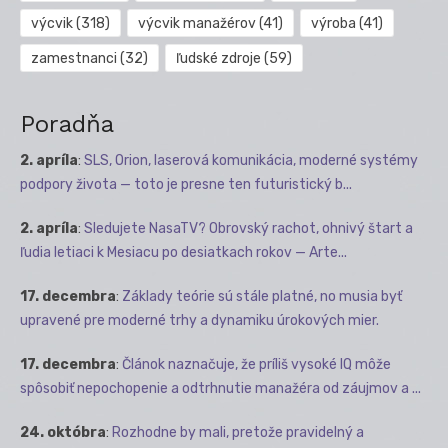
výcvik
(318)
výcvik manažérov
(41)
výroba
(41)
zamestnanci
(32)
ľudské zdroje
(59)
Poradňa
2. apríla
:
SLS, Orion, laserová komunikácia, moderné systémy
podpory života — toto je presne ten futuristický b...
2. apríla
:
Sledujete NasaTV? Obrovský rachot, ohnivý štart a
ľudia letiaci k Mesiacu po desiatkach rokov — Arte...
17. decembra
:
Základy teórie sú stále platné, no musia byť
upravené pre moderné trhy a dynamiku úrokových mier.
17. decembra
:
Článok naznačuje, že príliš vysoké IQ môže
spôsobiť nepochopenie a odtrhnutie manažéra od záujmov a ...
24. októbra
:
Rozhodne by mali, pretože pravidelný a