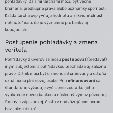
pohľadávky. Ďalšími ťarchami môžu byť vecné
bremená, predkupné práva alebo poznámky spornosti.
Každá ťarcha ovplyvňuje hodnotu a zlikvidniteľnosť
nehnuteľnosti, čo je významné pre banky aj
kupujúcich.
Postúpenie pohľadávky a zmena
veriteľa
Pohľadávky z úverov sa môžu
postupovať
(predávať)
iným subjektom; s pohľadávkou prechádza aj záložné
právo. Dlžník musí byť o zmene informovaný a od dňa
oznámenia plní novej osobe. Pri
refinancovaní
sa
štandardne vyžaduje vyčíslenie zostatku, jeho
vyplatenie novou bankou a následný výmaz pôvodnej
ťarchy a zápis novej, často v nadväzujúcom poradí
bez „okna rizika“.