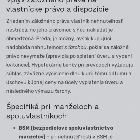
vlastnícke právo a dispozície
Zriadením záložného práva vlastník nehnuteľnosť
nestráca, no jeho právomoc s ňou nakladať je
obmedzená. Predaj je možný, avšak kupujúci
nadobúda nehnuteľnosť
s ťarchou
, pokiaľ sa záložné
právo nevymaže (spravidla po splatení úveru a vydaní
kvitancie). Hypotekárne banky pri prevodoch vyžadujú
súhlas, záväzné vyčíslenie dlhu k určitému dátumu a
úschovu kúpnej ceny na účely vyplatenia úveru a
následného výmazu ťarchy.
Špecifiká pri manželoch a
spoluvlastníkoch
BSM (bezpodielové spoluvlastníctvo
manželov)
– pri nehnuteľnosti v BSM je