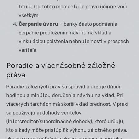
titulu. Od tohto momentu je právo účinné voči
všetkým.
Čerpanie úveru
– banky často podmienia
čerpanie predložením návrhu na vklad a
vinkuláciou poistenia nehnuteľnosti v prospech
veriteľa.
Poradie a viacnásobné záložné
práva
Poradie záložných práv sa spravidla určuje dňom,
hodinou a minútou doručenia návrhu na vklad. Pri
viacerých ťarchách má skorší vklad prednosť. V praxi
sa používajú aj dohody veriteľov
(intercreditor/subordinačné dohody), ktoré určujú,
kto a kedy môže pristúpiť k výkonu záložného práva,
ako sa rozdelí výťažok a aké informácie si veritelia