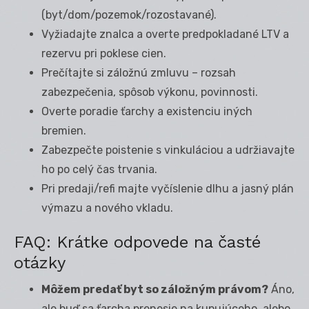
(byt/dom/pozemok/rozostavané).
Vyžiadajte znalca a overte predpokladané LTV a
rezervu pri poklese cien.
Prečítajte si záložnú zmluvu – rozsah
zabezpečenia, spôsob výkonu, povinnosti.
Overte poradie ťarchy a existenciu iných
bremien.
Zabezpečte poistenie s vinkuláciou a udržiavajte
ho po celý čas trvania.
Pri predaji/refi majte vyčíslenie dlhu a jasný plán
výmazu a nového vkladu.
FAQ: Krátke odpovede na časté
otázky
Môžem predať byt so záložným právom?
Áno,
ale buď sa ťarcha prenesie na kupujúceho, alebo