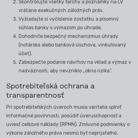
Skontrolujte všetky ťarchy a poznámky na LV
vrátane exekučných záložných práv.
Vyžiadajte si vyčíslenie zostatku a písomný
súhlas banky s výmazom po úhrade.
Dohodnite bezpečný mechanizmus úhrady
(notárska alebo banková úschova, vinkulovaný
účet).
Zabezpečte podanie návrhov na vklad a výmaz v
nadväznosti, aby nevzniklo „okno rizika“.
Spotrebiteľská ochrana a
transparentnosť
Pri spotrebiteľských úveroch musia veritelia splniť
informačné povinnosti, posúdiť úveruschopnosť a
uviesť celkové náklady (RPMN). Zmluvné podmienky o
výkone záložného práva nesmú byť neprijateľné,