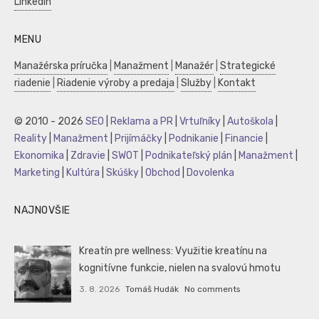
LinkedIn
MENU
Manažérska príručka
|
Manažment
|
Manažér
|
Strategické
riadenie
|
Riadenie výroby a predaja
|
Služby
|
Kontakt
© 2010 - 2026
SEO
|
Reklama a PR
|
Vrtuľníky
|
Autoškola
|
Reality
|
Manažment
|
Prijímáčky
|
Podnikanie
|
Financie
|
Ekonomika
|
Zdravie
|
SWOT
|
Podnikateľský plán
|
Manažment
|
Marketing
|
Kultúra
|
Skúšky
|
Obchod
|
Dovolenka
NAJNOVŠIE
Kreatín pre wellness: Využitie kreatínu na
kognitívne funkcie, nielen na svalovú hmotu
3. 8. 2026
Tomáš Hudák
No comments