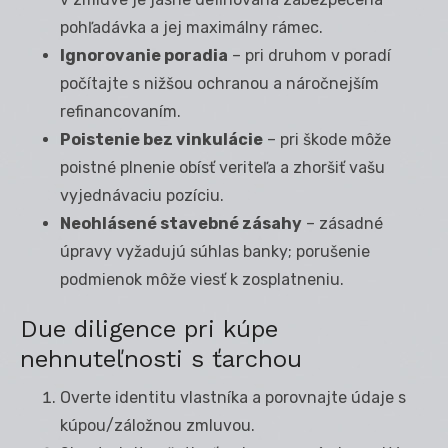
pohľadávka a jej maximálny rámec.
Ignorovanie poradia
– pri druhom v poradí
počítajte s nižšou ochranou a náročnejším
refinancovaním.
Poistenie bez vinkulácie
– pri škode môže
poistné plnenie obísť veriteľa a zhoršiť vašu
vyjednávaciu pozíciu.
Neohlásené stavebné zásahy
– zásadné
úpravy vyžadujú súhlas banky; porušenie
podmienok môže viesť k zosplatneniu.
Due diligence pri kúpe
nehnuteľnosti s ťarchou
Overte identitu vlastníka a porovnajte údaje s
kúpou/záložnou zmluvou.