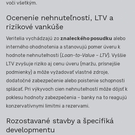
voči všetkým.
Ocenenie nehnuteľnosti, LTV a
rizikové vankúše
Veritelia vychádzajú zo
znaleckého posudku
alebo
interného ohodnotenia a stanovujú pomer úveru k
hodnote nehnuteľnosti (
Loan-to-Value – LTV
). Vyššie
LTV zvyšuje riziko aj cenu úveru (maržu, prísnejšie
podmienky) a môže vyžadovať vlastné zdroje,
dodatočné zabezpečenie alebo poistenie schopnosti
splácať. Pri výkyvoch cien nehnuteľností môže dôjsť k
poklesu hodnoty zabezpečenia – banky na to reagujú
konzervatívnymi limitmi a rezervami.
Rozostavané stavby a špecifiká
developmentu