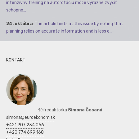
intenzívny tréning na autorotáciu môže výrazne zvýšiť
schopno...
24. októbra
:
The article hints at this issue by noting that
planning relies on accurate information and is less e...
KONTAKT
šéfredaktorka
Simona Česaná
simona@euroekonom.sk
+421 907 234 066
+420 774 699 168