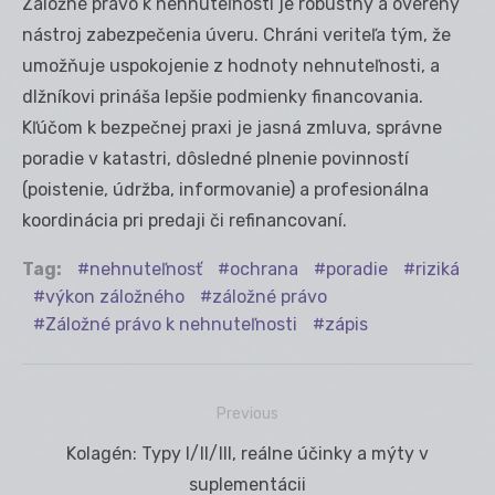
Záložné právo k nehnuteľnosti je robustný a overený
nástroj zabezpečenia úveru. Chráni veriteľa tým, že
umožňuje uspokojenie z hodnoty nehnuteľnosti, a
dlžníkovi prináša lepšie podmienky financovania.
Kľúčom k bezpečnej praxi je jasná zmluva, správne
poradie v katastri, dôsledné plnenie povinností
(poistenie, údržba, informovanie) a profesionálna
koordinácia pri predaji či refinancovaní.
Tag:
nehnuteľnosť
ochrana
poradie
riziká
výkon záložného
záložné právo
Záložné právo k nehnuteľnosti
zápis
Previous
Navigácia
Previous
Kolagén: Typy I/II/III, reálne účinky a mýty v
v
post:
suplementácii