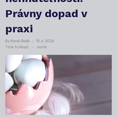
Právny dopad v
praxi
By
Marek Bielik
Posted
19. 6. 2026
on
Time to Read:
-
words