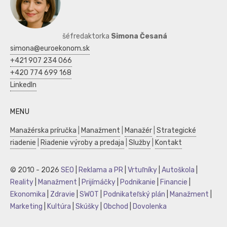
šéfredaktorka
Simona Česaná
simona@euroekonom.sk
+421 907 234 066
+420 774 699 168
LinkedIn
MENU
Manažérska príručka
|
Manažment
|
Manažér
|
Strategické
riadenie
|
Riadenie výroby a predaja
|
Služby
|
Kontakt
© 2010 - 2026
SEO
|
Reklama a PR
|
Vrtuľníky
|
Autoškola
|
Reality
|
Manažment
|
Prijímáčky
|
Podnikanie
|
Financie
|
Ekonomika
|
Zdravie
|
SWOT
|
Podnikateľský plán
|
Manažment
|
Marketing
|
Kultúra
|
Skúšky
|
Obchod
|
Dovolenka