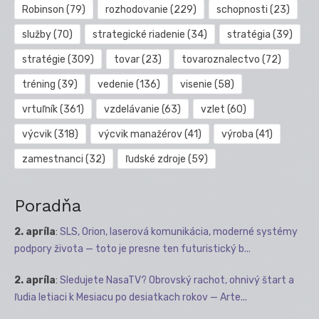
Robinson
(79)
rozhodovanie
(229)
schopnosti
(23)
služby
(70)
strategické riadenie
(34)
stratégia
(39)
stratégie
(309)
tovar
(23)
tovaroznalectvo
(72)
tréning
(39)
vedenie
(136)
visenie
(58)
vrtuľník
(361)
vzdelávanie
(63)
vzlet
(60)
výcvik
(318)
výcvik manažérov
(41)
výroba
(41)
zamestnanci
(32)
ľudské zdroje
(59)
Poradňa
2. apríla
:
SLS, Orion, laserová komunikácia, moderné systémy
podpory života — toto je presne ten futuristický b...
2. apríla
:
Sledujete NasaTV? Obrovský rachot, ohnivý štart a
ľudia letiaci k Mesiacu po desiatkach rokov — Arte...