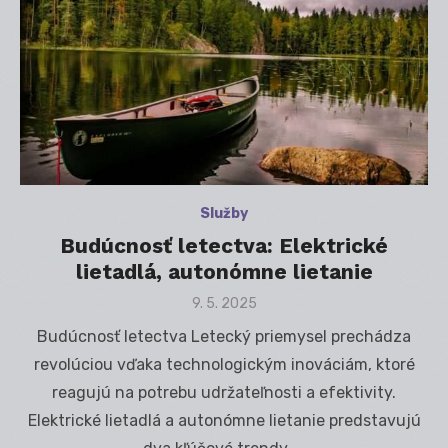
Služby
Budúcnosť letectva: Elektrické
lietadlá, autonómne lietanie
Posted
9. 5. 2025
on
Budúcnosť letectva Letecký priemysel prechádza
revolúciou vďaka technologickým inováciám, ktoré
reagujú na potrebu udržateľnosti a efektivity.
Elektrické lietadlá a autonómne lietanie predstavujú