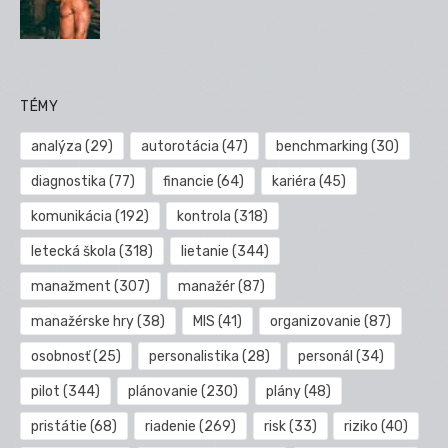
TÉMY
analýza
(29)
autorotácia
(47)
benchmarking
(30)
diagnostika
(77)
financie
(64)
kariéra
(45)
komunikácia
(192)
kontrola
(318)
letecká škola
(318)
lietanie
(344)
manažment
(307)
manažér
(87)
manažérske hry
(38)
MIS
(41)
organizovanie
(87)
osobnosť
(25)
personalistika
(28)
personál
(34)
pilot
(344)
plánovanie
(230)
plány
(48)
pristátie
(68)
riadenie
(269)
risk
(33)
riziko
(40)