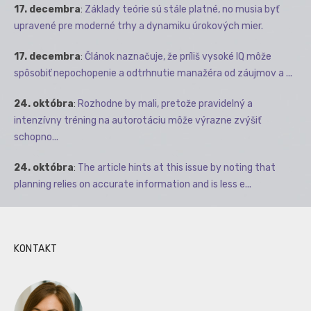
17. decembra
:
Základy teórie sú stále platné, no musia byť
upravené pre moderné trhy a dynamiku úrokových mier.
17. decembra
:
Článok naznačuje, že príliš vysoké IQ môže
spôsobiť nepochopenie a odtrhnutie manažéra od záujmov a ...
24. októbra
:
Rozhodne by mali, pretože pravidelný a
intenzívny tréning na autorotáciu môže výrazne zvýšiť
schopno...
24. októbra
:
The article hints at this issue by noting that
planning relies on accurate information and is less e...
KONTAKT