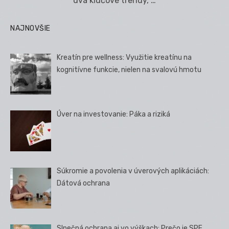
dva kľúčové trendy, …
NAJNOVŠIE
Kreatín pre wellness: Využitie kreatínu na
kognitívne funkcie, nielen na svalovú hmotu
Úver na investovanie: Páka a riziká
Súkromie a povolenia v úverových aplikáciách:
Dátová ochrana
Slnečná ochrana aj vo výškach: Prečo je SPF