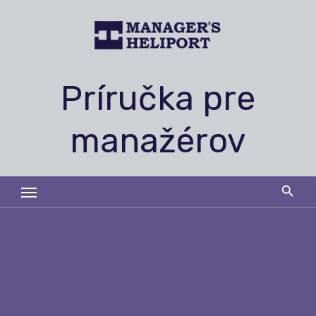
Skip
to
content
Príručka pre
manažérov