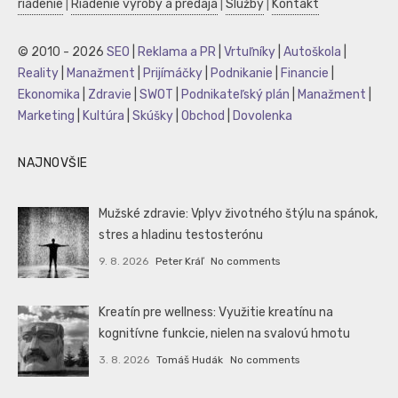
riadenie
|
Riadenie výroby a predaja
|
Služby
|
Kontakt
© 2010 - 2026
SEO
|
Reklama a PR
|
Vrtuľníky
|
Autoškola
|
Reality
|
Manažment
|
Prijímáčky
|
Podnikanie
|
Financie
|
Ekonomika
|
Zdravie
|
SWOT
|
Podnikateľský plán
|
Manažment
|
Marketing
|
Kultúra
|
Skúšky
|
Obchod
|
Dovolenka
NAJNOVŠIE
Mužské zdravie: Vplyv životného štýlu na spánok,
stres a hladinu testosterónu
9. 8. 2026
Peter Kráľ
No comments
Kreatín pre wellness: Využitie kreatínu na
kognitívne funkcie, nielen na svalovú hmotu
3. 8. 2026
Tomáš Hudák
No comments