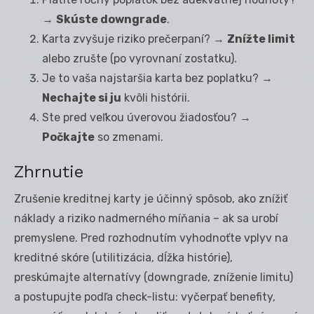
→
Skúste downgrade
.
Karta zvyšuje riziko prečerpaní? →
Znížte limit
alebo zrušte (po vyrovnaní zostatku).
Je to vaša najstaršia karta bez poplatku? →
Nechajte si ju
kvôli histórii.
Ste pred veľkou úverovou žiadosťou? →
Počkajte
so zmenami.
Zhrnutie
Zrušenie kreditnej karty je účinný spôsob, ako znížiť
náklady a riziko nadmerného míňania – ak sa urobí
premyslene. Pred rozhodnutím vyhodnoťte vplyv na
kreditné skóre (utilitizácia, dĺžka histórie),
preskúmajte alternatívy (downgrade, zníženie limitu)
a postupujte podľa check-listu: vyčerpať benefity,