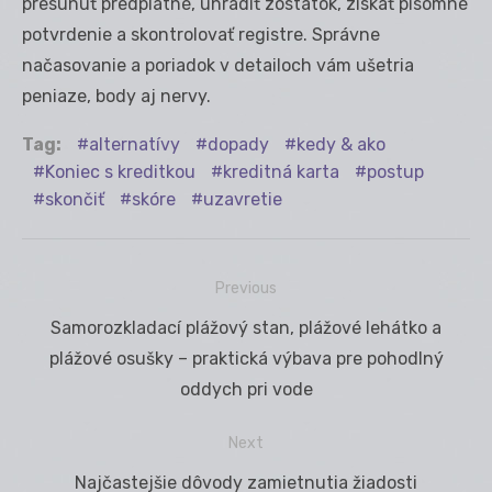
presunúť predplatné, uhradiť zostatok, získať písomné
potvrdenie a skontrolovať registre. Správne
načasovanie a poriadok v detailoch vám ušetria
peniaze, body aj nervy.
Tag:
alternatívy
dopady
kedy & ako
Koniec s kreditkou
kreditná karta
postup
skončiť
skóre
uzavretie
Previous
Navigácia
Previous
Samorozkladací plážový stan, plážové lehátko a
v
post:
plážové osušky – praktická výbava pre pohodlný
článku
oddych pri vode
Next
Next
Najčastejšie dôvody zamietnutia žiadosti