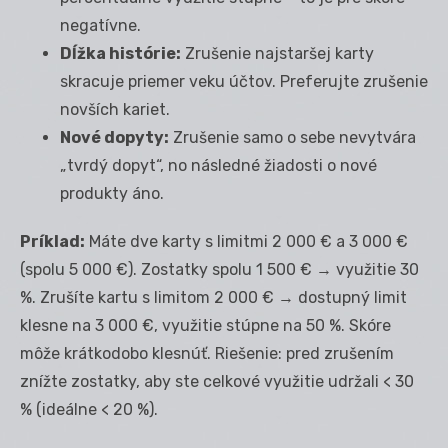
negatívne.
Dĺžka histórie:
Zrušenie najstaršej karty
skracuje priemer veku účtov. Preferujte zrušenie
novších kariet.
Nové dopyty:
Zrušenie samo o sebe nevytvára
„tvrdý dopyt“, no následné žiadosti o nové
produkty áno.
Príklad:
Máte dve karty s limitmi 2 000 € a 3 000 €
(spolu 5 000 €). Zostatky spolu 1 500 € → využitie 30
%. Zrušíte kartu s limitom 2 000 € → dostupný limit
klesne na 3 000 €, využitie stúpne na 50 %. Skóre
môže krátkodobo klesnúť. Riešenie: pred zrušením
znížte zostatky, aby ste celkové využitie udržali < 30
% (ideálne < 20 %).