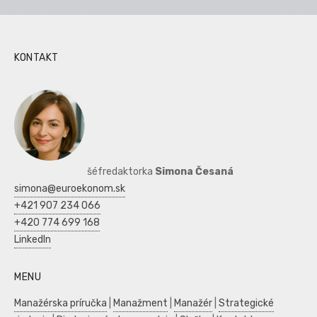
KONTAKT
šéfredaktorka
Simona Česaná
simona@euroekonom.sk
+421 907 234 066
+420 774 699 168
LinkedIn
MENU
Manažérska príručka
|
Manažment
|
Manažér
|
Strategické