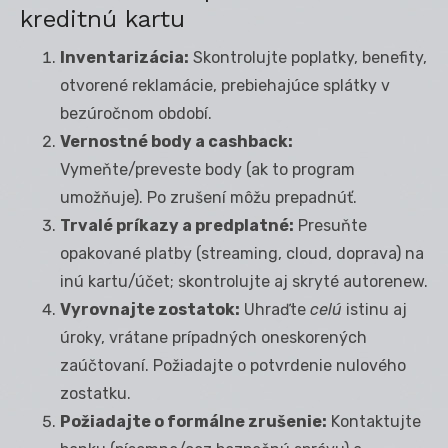
kreditnú kartu
Inventarizácia:
Skontrolujte poplatky, benefity,
otvorené reklamácie, prebiehajúce splátky v
bezúročnom období.
Vernostné body a cashback:
Vymeňte/preveste body (ak to program
umožňuje). Po zrušení môžu prepadnúť.
Trvalé príkazy a predplatné:
Presuňte
opakované platby (streaming, cloud, doprava) na
inú kartu/účet; skontrolujte aj skryté autorenew.
Vyrovnajte zostatok:
Uhraďte
celú
istinu aj
úroky, vrátane prípadných oneskorených
zaúčtovaní. Požiadajte o potvrdenie nulového
zostatku.
Požiadajte o formálne zrušenie:
Kontaktujte