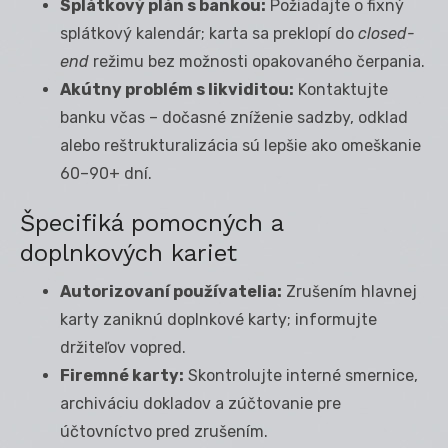
Splátkový plán s bankou:
Požiadajte o fixný
splátkový kalendár; karta sa preklopí do
closed-
end
režimu bez možnosti opakovaného čerpania.
Akútny problém s likviditou:
Kontaktujte
banku včas – dočasné zníženie sadzby, odklad
alebo reštrukturalizácia sú lepšie ako omeškanie
60–90+ dní.
Špecifiká pomocných a
doplnkových kariet
Autorizovaní používatelia:
Zrušením hlavnej
karty zaniknú doplnkové karty; informujte
držiteľov vopred.
Firemné karty:
Skontrolujte interné smernice,
archiváciu dokladov a zúčtovanie pre
účtovníctvo pred zrušením.