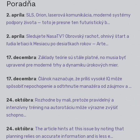
Poradňa
2. apríla
:
SLS, Orion, laserová komunikácia, moderné systémy
podpory života — toto je presne ten futuristický b...
2. apríla
:
Sledujete NasaTV? Obrovský rachot, ohnivý štart a
ľudia letiaci k Mesiacu po desiatkach rokov — Arte...
17. decembra
:
Základy teórie sú stále platné, no musia byť
upravené pre moderné trhy a dynamiku úrokových mier.
17. decembra
:
Článok naznačuje, že príliš vysoké IQ môže
spôsobiť nepochopenie a odtrhnutie manažéra od záujmov a ...
24. októbra
:
Rozhodne by mali, pretože pravidelný a
intenzívny tréning na autorotáciu môže výrazne zvýšiť
schopno...
24. októbra
:
The article hints at this issue by noting that
planning relies on accurate information and is less e...