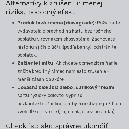
Alternatívy k zrušeniu: menej
rizika, podobný efekt
Produktová zmena (downgrade):
Požiadajte
vydavateľa o prechod na kartu bez ročného
poplatku v rovnakom ekosystéme. Zachováte
históriu aj číslo účtu (podľa banky), odstránite
poplatok.
Zníženie limitu:
Ak chcete obmedziť míňanie,
znížte kreditný rámec namiesto zrušenia –
menší zásah do skóre.
Dočasná blokácia alebo „šuflíkový“ režim:
Kartu fyzicky odložte, vypnite
bezkontaktné/online platby a nechajte ju žiť len
kvôli dĺžke histórie (najmä ak je bez poplatku).
Checklist: ako správne ukončiť