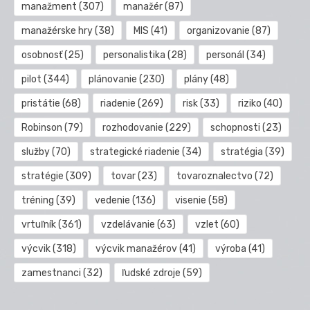
manažment
(307)
manažér
(87)
manažérske hry
(38)
MIS
(41)
organizovanie
(87)
osobnosť
(25)
personalistika
(28)
personál
(34)
pilot
(344)
plánovanie
(230)
plány
(48)
pristátie
(68)
riadenie
(269)
risk
(33)
riziko
(40)
Robinson
(79)
rozhodovanie
(229)
schopnosti
(23)
služby
(70)
strategické riadenie
(34)
stratégia
(39)
stratégie
(309)
tovar
(23)
tovaroznalectvo
(72)
tréning
(39)
vedenie
(136)
visenie
(58)
vrtuľník
(361)
vzdelávanie
(63)
vzlet
(60)
výcvik
(318)
výcvik manažérov
(41)
výroba
(41)
zamestnanci
(32)
ľudské zdroje
(59)