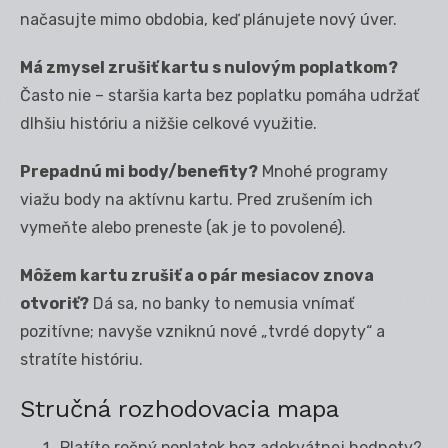
načasujte mimo obdobia, keď plánujete nový úver.
Má zmysel zrušiť kartu s nulovým poplatkom?
Často nie – staršia karta bez poplatku pomáha udržať
dlhšiu históriu a nižšie celkové využitie.
Prepadnú mi body/benefity?
Mnohé programy
viažu body na aktívnu kartu. Pred zrušením ich
vymeňte alebo preneste (ak je to povolené).
Môžem kartu zrušiť a o pár mesiacov znova
otvoriť?
Dá sa, no banky to nemusia vnímať
pozitívne; navyše vzniknú nové „tvrdé dopyty“ a
stratíte históriu.
Stručná rozhodovacia mapa
Platíte ročný poplatok bez adekvátnej hodnoty?