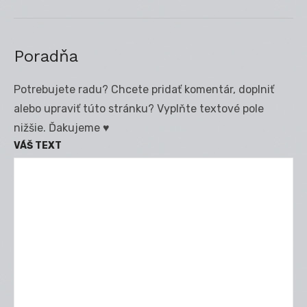
post:
Poradňa
Potrebujete radu? Chcete pridať komentár, doplniť
alebo upraviť túto stránku? Vyplňte textové pole
nižšie. Ďakujeme ♥
VÁŠ TEXT