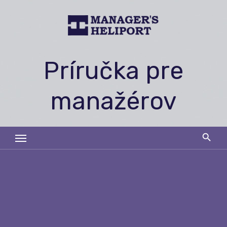
Skip
to
content
Príručka pre
manažérov