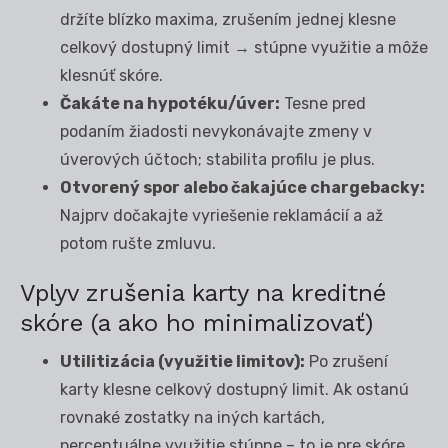
držíte blízko maxima, zrušením jednej klesne
celkový dostupný limit → stúpne využitie a môže
klesnúť skóre.
Čakáte na hypotéku/úver:
Tesne pred
podaním žiadosti nevykonávajte zmeny v
úverových účtoch; stabilita profilu je plus.
Otvorený spor alebo čakajúce chargebacky:
Najprv dočakajte vyriešenie reklamácií a až
potom rušte zmluvu.
Vplyv zrušenia karty na kreditné
skóre (a ako ho minimalizovať)
Utilitizácia (využitie limitov):
Po zrušení
karty klesne celkový dostupný limit. Ak ostanú
rovnaké zostatky na iných kartách,
percentuálne využitie stúpne – to je pre skóre