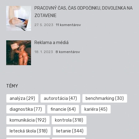
PRACOVNÝ ČAS, ČAS ODPOČINKU, DOVOLENKA NA
ZOTAVENIE
27. 5. 2023
11 komentárov
Reklama a médiá
18. 1. 2023
8 komentárov
TÉMY
analýza
(29)
autorotácia
(47)
benchmarking
(30)
diagnostika
(77)
financie
(64)
kariéra
(45)
komunikácia
(192)
kontrola
(318)
letecká škola
(318)
lietanie
(344)