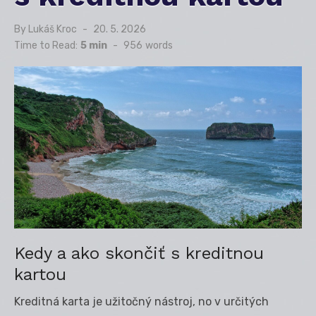
By
Lukáš Kroc
Posted
20. 5. 2026
on
Time to Read:
5 min
-
956
words
Kedy a ako skončiť s kreditnou
kartou
Kreditná karta je užitočný nástroj, no v určitých