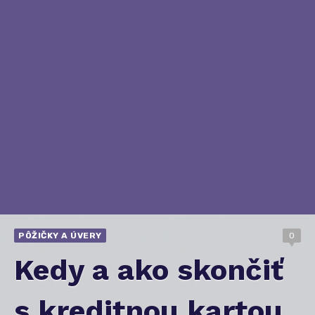
PÔŽIČKY A ÚVERY
0
Kedy a ako skončiť
s kreditnou kartou