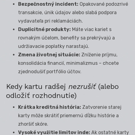
Bezpečnostný incident:
Opakované podozrivé
transakcie, únik údajov alebo slabá podpora
vydavateľa pri reklamáciách.
Duplicitné produkty:
Máte viac kariet s
rovnakým účelom, benefity sa prekrývajú a
udržiavacie poplatky narastajú.
Zmena životnej situácie:
Zníženie príjmu,
konsolidácia financií, minimalizmus – chcete
zjednodušiť portfólio účtov.
Kedy kartu radšej
nezrušiť
(alebo
odložiť rozhodnutie)
Krátka kreditná história:
Zatvorenie starej
karty môže skrátiť priemernú dĺžku histórie a
zhoršiť skóre.
Vysoké využitie limitov inde:
Ak ostatné karty