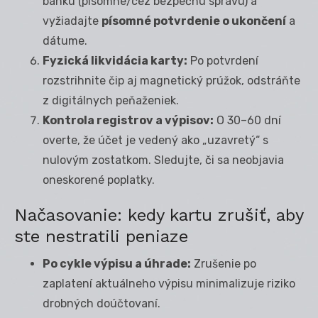
banku (písomne/cez bezpečnú správu) a
vyžiadajte
písomné potvrdenie o ukončení
a
dátume.
Fyzická likvidácia karty:
Po potvrdení
rozstrihnite čip aj magnetický prúžok, odstráňte
z digitálnych peňaženiek.
Kontrola registrov a výpisov:
O 30–60 dní
overte, že účet je vedený ako „uzavretý“ s
nulovým zostatkom. Sledujte, či sa neobjavia
oneskorené poplatky.
Načasovanie: kedy kartu zrušiť, aby
ste nestratili peniaze
Po cykle výpisu a úhrade:
Zrušenie po
zaplatení aktuálneho výpisu minimalizuje riziko
drobných doúčtovaní.