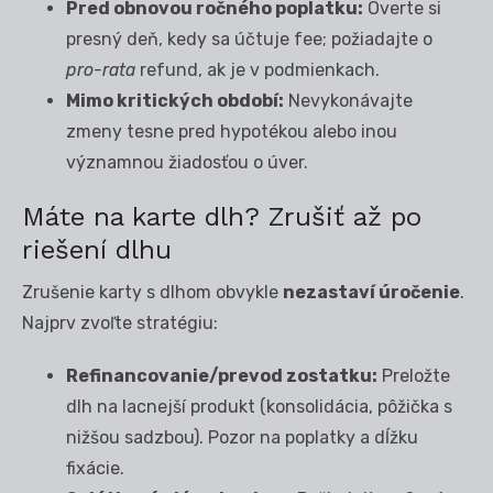
Pred obnovou ročného poplatku:
Overte si
presný deň, kedy sa účtuje fee; požiadajte o
pro-rata
refund, ak je v podmienkach.
Mimo kritických období:
Nevykonávajte
zmeny tesne pred hypotékou alebo inou
významnou žiadosťou o úver.
Máte na karte dlh? Zrušiť až po
riešení dlhu
Zrušenie karty s dlhom obvykle
nezastaví úročenie
.
Najprv zvoľte stratégiu:
Refinancovanie/prevod zostatku:
Preložte
dlh na lacnejší produkt (konsolidácia, pôžička s
nižšou sadzbou). Pozor na poplatky a dĺžku
fixácie.