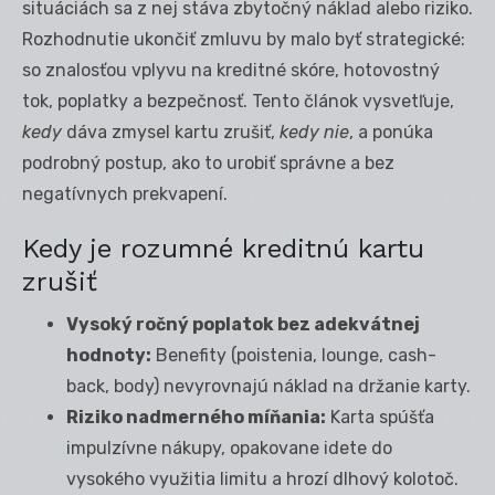
situáciách sa z nej stáva zbytočný náklad alebo riziko.
Rozhodnutie ukončiť zmluvu by malo byť strategické:
so znalosťou vplyvu na kreditné skóre, hotovostný
tok, poplatky a bezpečnosť. Tento článok vysvetľuje,
kedy
dáva zmysel kartu zrušiť,
kedy nie
, a ponúka
podrobný postup, ako to urobiť správne a bez
negatívnych prekvapení.
Kedy je rozumné kreditnú kartu
zrušiť
Vysoký ročný poplatok bez adekvátnej
hodnoty:
Benefity (poistenia, lounge, cash-
back, body) nevyrovnajú náklad na držanie karty.
Riziko nadmerného míňania:
Karta spúšťa
impulzívne nákupy, opakovane idete do
vysokého využitia limitu a hrozí dlhový kolotoč.